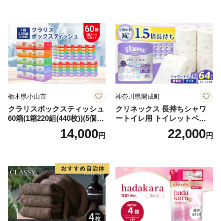
備品 日用雑貨 消耗品 生活必
備蓄 秋田県 能代市 送料無料
需品 備蓄 ペーパー 紙 北海道
《能代製紙》
倶知安町 日用品
栃木県小山市
神奈川県開成町
クラリスボックスティッシュ
クリネックス 長持ちシャワ
60箱(1箱220組(440枚))(5個入
ートイレ用 トイレットペー
り×12セット)【1256759】
パー（ダブル）64ロール(8ロ
14,000
22,000
円
円
ール×8パック) 開成町 トイレ
ットペーパーダブル 日用品
国産 新生活 ダブル SDGs 備
蓄 防災 エコ 消耗品 生活雑貨
生活用品 無香料 トイレット
ペーパー ダブル といれっと
ぺーぱー トイレ クレシア ト
イレットペーパー [BDBH002
-1]