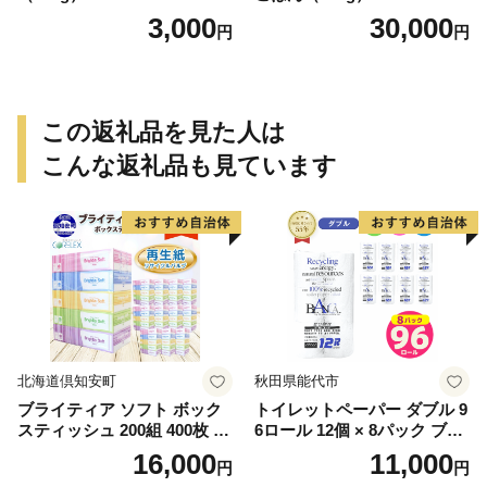
3,000
30,000
円
円
この返礼品を見た人は
こんな返礼品も見ています
北海道倶知安町
秋田県能代市
ブライティア ソフト ボック
トイレットペーパー ダブル 9
スティッシュ 200組 400枚 60
6ロール 12個 × 8パック ブラ
箱 日本製 まとめ買い ティッ
ンカ 再生紙 100％ 芯あり 日
16,000
11,000
円
円
シュ リサイクル 長持 防災 常
用品 消耗品 無香料 生活用品