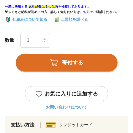
一度に決済する
返礼品数は３つ以内
を推奨しております。
🔰ふるさと納税が初めての方、詳しく知りたい方は
こちら
でご確認ください。
仕組みについて知る
上限額を調べる
数量
寄付する
お気に入りに追加する
お問い合わせについて
支払い方法
クレジットカード