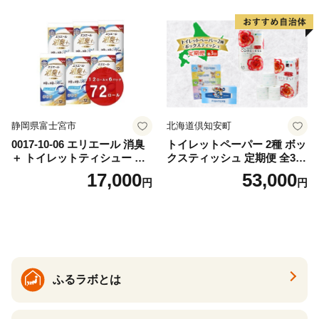
カテキン配合
とめ買い 防災 常備品 ペーパ
ー 消耗品 備蓄 送料無料 北海
道 倶知安町 日用品
静岡県富士宮市
北海道倶知安町
0017-10-06 エリエール 消臭
トイレットペーパー 2種 ボッ
＋ トイレットティシュー し
クスティッシュ 定期便 全3
っかり香るフレッシュクリア
回 日本製 まとめ買い 防災
17,000
53,000
円
円
の香り ダブル 12ロール×6パ
常備品 日用雑貨 消耗品 生活
ック 72ロール 25m トイレ
必需品 大容量 備蓄 リサイク
ットペーパー パルプ100％ 消
ル ティッシュ ペーパー まと
臭 防臭 日用品 消耗品 備蓄
め買い 雑貨 倶知安町
ふるラボとは