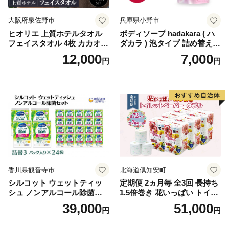
大阪府泉佐野市
兵庫県小野市
ヒオリエ 上質ホテルタオル
ボディソープ hadakara ( ハ
フェイスタオル 4枚 カカオ
ダカラ ) 泡タイプ 詰め替え 4
【タオル 泉州タオル 吸水 普
40ml×4袋 ボディーソープ 泡
12,000
7,000
円
円
段使い 無地 シンプル 日用品
ボディソープ 泡 日用品 消耗
ふわふわ ふかふか 家族 たお
品 バス用品 大容量 いい 匂い
る 一人暮らし】
ボディ 保湿 LION ライオン
泡石鹸 石鹸 兵庫 兵庫県 小野
市
香川県観音寺市
北海道倶知安町
シルコット ウェットティッ
定期便 2ヵ月毎 全3回 長持ち
シュ ノンアルコール除菌詰
1.5倍巻き 花いっぱい トイレ
替（43枚×3P）×24袋 日用品
ットペーパー ダブル 45ｍ 計
39,000
51,000
円
円
おもちゃ 拭き取り 手拭き 外
72ロール 全18種 花柄 プリン
出時 お出かけ時 食事前 緑茶
ト ハーブ 香り付き 日本製 ま