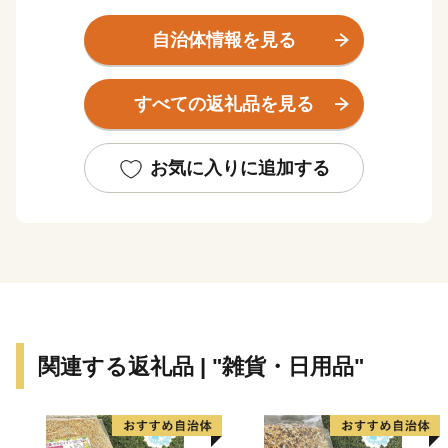
いう故事に由来すると言われています。
日立市は、日本で最も広い関東平野の北端、茨城県の北
自治体情報を見る
東部にあり、西は阿武隈山系に連なり東は雄大な太平洋
に臨む、豊かな自然環境と穏やかな気候に恵まれた「四
すべての返礼品を見る
季折々の美しい自然を満喫できるまち」です。
また、明治時代から鉱業、電気機械産業を中心とする近
代産業が発達し、日本有数の工業都市として成長してき
お気に入りに追加する
た「ものづくりのまち」です。
ユネスコ無形文化遺産である「日立風流物」や日本のさ
くら名所100選に選ばれている「かみね公園・平和通
り」、ウミウの国内唯一の捕獲供給地である「伊師浜国
民休養地」などの観光資源に恵まれ、産業と自然が調和
した様々な魅力に満ちあふれています。
また、令和２年度のふるさと寄附金といたしまして、全
関連する返礼品 | "雑貨・日用品"
国各地の皆さまから約29億円に及ぶ多大なる御寄附を頂
戴いたしました。
寄附者様の御意向を踏まえ、本市の地方創生に資する事