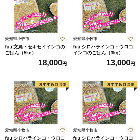
業を中心に活用させていただくこととしました。
今後も御寄附の際にお寄せいただきました、皆様の御期
待にお応えできるよう、日立市の発展・充実のために大
切に活用させていただきます。
愛知県小牧市
愛知県小牧市
fuu 文鳥・セキセイインコの
fuu シロハラインコ・ウロコ
ごはん（5kg）
インコのごはん（3kg）
【寄附申し込みに関する注意事項】
18,000
13,000
円
円
・寄附申込みのキャンセル、返礼品の変更・返品はでき
ません。あらかじめご了承ください。
・お礼の品は、ご寄附をいただく度にお送りいたしま
す。（年度内にお一人様1回等の回数制限はございませ
ん。）品物によっては生産量や入荷の状況等により、ご
希望に添えない場合がございます。その場合、別の品物
に変更
していただくことがございますので、ご了承ください。
愛知県小牧市
愛知県小牧市
・転売目的でのお申込みは、ふるさと納税の趣旨に反し
fuu シロハラインコ・ウロコ
fuu シロハラインコ・ウロコ
ますのでご遠慮ください。