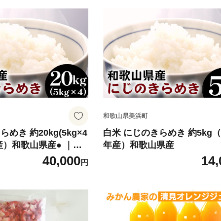
和歌山県美浜町
めき 約20kg(5kg×4
白米 にじのきらめき 約5kg（2
年産）和歌山県産● ｜米
年産）和歌山県産
歌山
40,000
14,
円