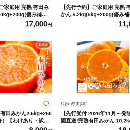
ご家庭用 完熟 有田み
【先行予約】ご家庭用 完熟 
(10kg+200g(傷み補償
かん 5.2kg(5kg+200g(傷み補
かんみかん 濃厚みかん
｜有田みかんみかん 濃厚みか
17,000
11,
円
みかん 10.2kg 10k
かんご家庭用 みかん 5kg み
み補償 みかん先行予約
み補償 みかん先行予約 みか
 ミカン 蜜柑 温州み
限定 ミカン 蜜柑 温州みかん
かん 完熟みかん 完熟
みかん 完熟みかん 完熟有田
和歌山県美浜町
田みかん2.5kg+250
【先行受付 2026年11月～発
分）【わけあり・訳あ
園直送!完熟有田みかん 10.2kg
サー選果】
g+200g(傷み補償分))