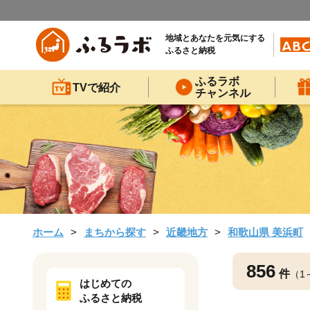
地域とあなたを元気にする
ふるさと納税
ふるラボ
TVで紹介
チャンネル
ホーム
まちから探す
近畿地方
和歌山県 美浜町
856
件
（1
はじめての
ふるさと納税