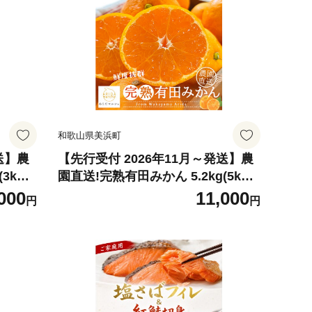
和歌山県美浜町
送】農
【先行受付 2026年11月～発送】農
3kg+
園直送!完熟有田みかん 5.2kg(5kg+
200g(傷み補償分))
000
11,000
円
円