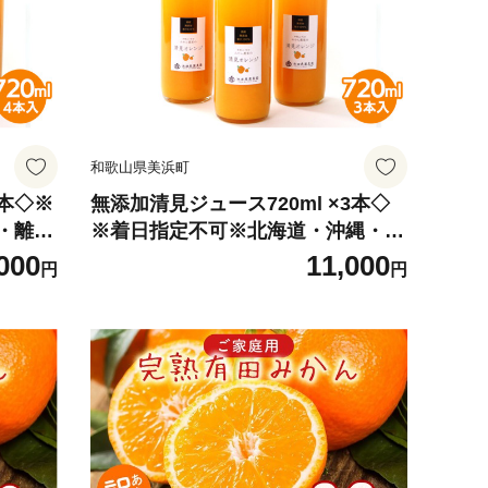
和歌山県美浜町
4本◇※
無添加清見ジュース720ml ×3本◇
・離島
※着日指定不可※北海道・沖縄・離
島への配送不可
000
11,000
円
円