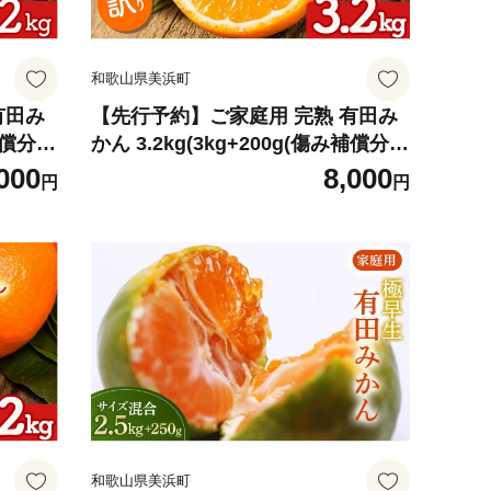
和歌山県美浜町
有田み
【先行予約】ご家庭用 完熟 有田み
償分))
かん 3.2kg(3kg+200g(傷み補償分))
ん み
｜有田みかんみかん 濃厚みかん み
000
8,000
円
円
みかん傷
かんご家庭用 みかん3.2kg みかん3.
ん数量
0kg みかん傷み補償 みかん先行予
 ありた
約 みかん数量限定 ミカン 蜜柑 温州
みかん
みかん ありたみかん 完熟みかん 完
熟有田みかん
和歌山県美浜町