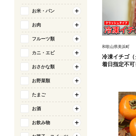
お米・パン
お肉
フルーツ類
和歌山県美浜町
カニ・エビ
冷凍イチゴ（
着日指定不可
おさかな類
への配送不可
お野菜類
たまご
お酒
お飲み物