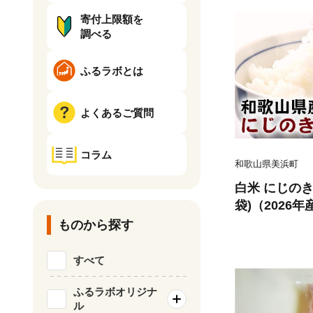
寄付上限額を
調べる
ふるラボとは
よくあるご質問
コラム
和歌山県美浜町
白米 にじのきら
袋)（2026
コメ こめ 和
ものから探す
すべて
ふるラボオリジナ
ル