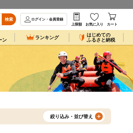
検索
ログイン・会員登録
上限額
お気に入り
カート
はじめての
ランキング
ーン
ふるさと納税
絞り込み・並び替え