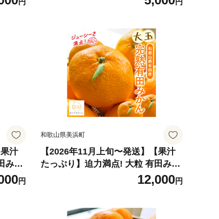
000
5,000
円
円
分））
和歌山県美浜町
【果汁
【2026年11月上旬〜発送】【果汁
田みか
たっぷり】迫力満点! 大粒 有田みか
傷み補償
ん 10.2kg（10kg+200g（傷み補償
000
12,000
円
円
分））