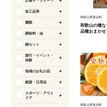
お菓子・スイーツ
加工品等
和歌山県美浜町
麺類
和歌山の種な
品種おまかせ】
調味料・油
フルーツ か
舗
鍋セット
旅行・イベント・
体験
地域のお礼の品
雑貨・日用品
スポーツ・アウト
ドア
和歌山県美浜町