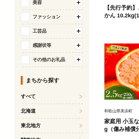
美容
【先行予約】
かん 10.2kg
ファッション
分))｜有田み
みかんご家庭用 
工芸品
g みかん傷
感謝状等
みかん数量限定
かん ありたみ
その他のお礼品
有田みかん
まちから探す
すべて
北海道
和歌山県美浜町
家庭用 小玉な有
東北地方
g（傷み補償
り】【光セン