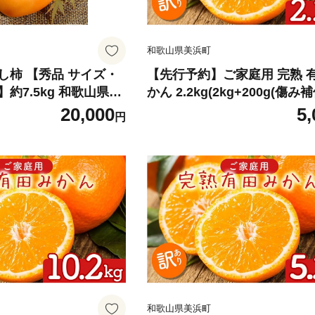
和歌山県美浜町
し柿 【秀品 サイズ・
【先行予約】ご家庭用 完熟 
約7.5kg 和歌山県産
かん 2.2kg(2kg+200g(傷み補
き 紀伊国屋文左衛門本
｜有田みかんみかん 濃厚みか
20,000
5,
円
かんご家庭用 みかん2.2kg 
み補償 みかん先行予約 みか
限定 ミカン 蜜柑 温州みかん
みかん 完熟みかん 完熟有田
和歌山県美浜町