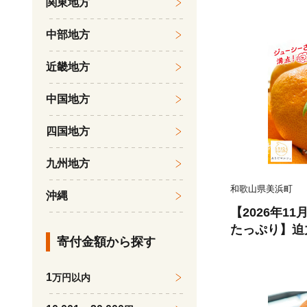
関東地方
中部地方
近畿地方
中国地方
四国地方
九州地方
和歌山県美浜町
沖縄
【2026年1
たっぷり】迫力
寄付金額から探す
ん 5.2kg（5
分））
1
万円以内