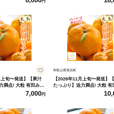
8,000
18,
円
和歌山県美浜町
1月上旬〜発送】【果汁
【2026年11月上旬〜発送】
満点! 大粒 有田みか
たっぷり】迫力満点! 大粒 有
kg+200g（傷み補償
ん 7.7kg（7.5kg+200g（
7,000
10,
円
分））