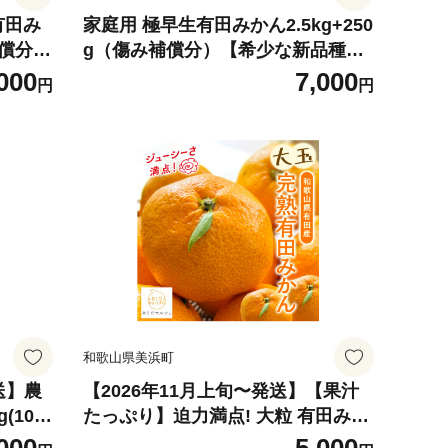
有田み
家庭用 極早生有田みかん2.5kg+250
償分))
g（傷み補償分）【希少な新品種YN
ん み
26】【菊みかん入り】
000
7,000
円
円
かん傷
ん数量
 ありた
みかん
和歌山県美浜町
送】農
【2026年11月上旬〜発送】【果汁
(10k
たっぷり】迫力満点! 大粒 有田みか
ん 2.7kg（2.5kg+200g（傷み補償