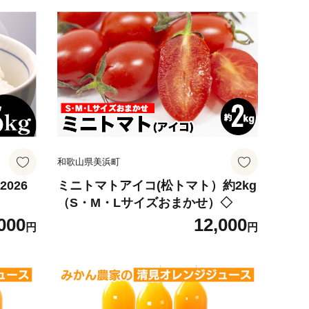
和歌山県美浜町
026
ミニトマトアイコ(松トマト）約2kg
（S・M・Lサイズおまかせ）◇
000
12,000
円
円