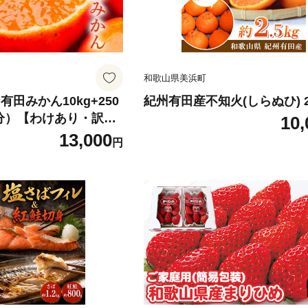
和歌山県美浜町
有田みかん10kg+250
紀州有田産不知火(しらぬひ) 2.
分）【わけあり・訳あ
10,
サー選果】
13,000
円