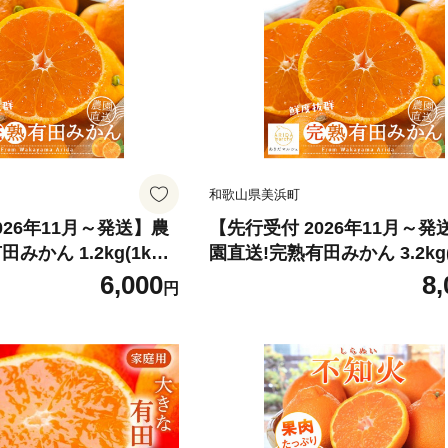
和歌山県美浜町
026年11月～発送】農
【先行受付 2026年11月～発
みかん 1.2kg(1kg+
園直送!完熟有田みかん 3.2kg(
分))
200g(傷み補償分))
6,000
8,
円