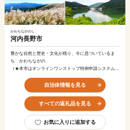
かわちながのし
河内長野市
豊かな自然と歴史・文化が残り、今に息づいているま
ち かわちながの
（★本市はオンラインワンストップ特例申請システム
「IAM」対応自治体です。）
自治体情報を見る
河内長野市は大阪府の南東、面積の7割は森林という
「自然豊かなまち」です。 市の玄関口「河内長野駅」
すべての返礼品を見る
へは南海高野線なんば駅から電車で約30分。市街地から
少し離れると、滝畑ダムの上流に大小様々な滝が流れ、
キャンプに最適。標高897メートルの岩湧山山頂は、秋
お気に入りに追加する
になるとススキの宝庫に。 市内には多くの文化財が現