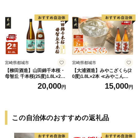
宮崎県都城市
宮崎県都城市
【柳田酒造】山田錦千本桜・
【大浦酒造】みやこざくら(2
母智丘 千本桜(25度)1.8L×2本
0度)1.8L×2本 ≪みやこんじょ
≪みやこんじょ特急便≫_AC
特急便≫_MJ-0771
20,000
15,000
円
円
-0751
この自治体のおすすめの返礼品