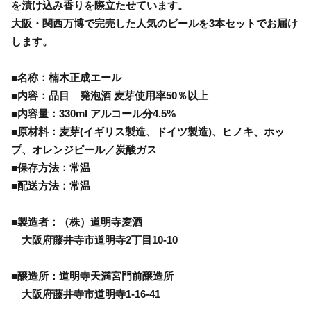
を漬け込み香りを際立たせています。
大阪・関西万博で完売した人気のビールを3本セットでお届け
します。
■名称：楠木正成エール
■内容：品目 発泡酒 麦芽使用率50％以上
■内容量：330ml アルコール分4.5%
■原材料：麦芽(イギリス製造、ドイツ製造)、ヒノキ、ホッ
プ、オレンジピール／炭酸ガス
■保存方法：常温
■配送方法：常温
■製造者：（株）道明寺麦酒
大阪府藤井寺市道明寺2丁目10-10
■醸造所：道明寺天満宮門前醸造所
大阪府藤井寺市道明寺1-16-41