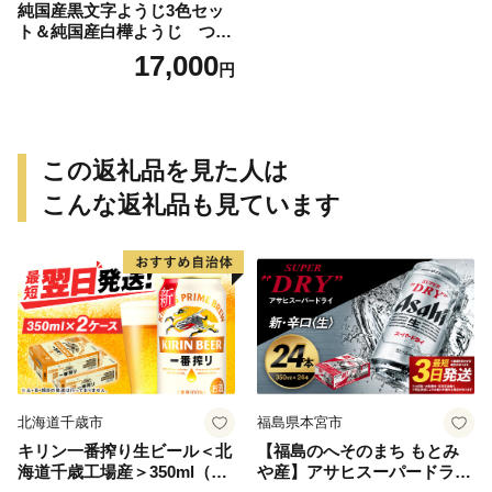
純国産黒文字ようじ3色セッ
ト＆純国産白樺ようじ つま
ようじ
17,000
円
この返礼品を見た人は
こんな返礼品も見ています
北海道千歳市
福島県本宮市
キリン一番搾り生ビール＜北
【福島のへそのまち もとみ
海道千歳工場産＞350ml（24
や産】アサヒスーパードライ