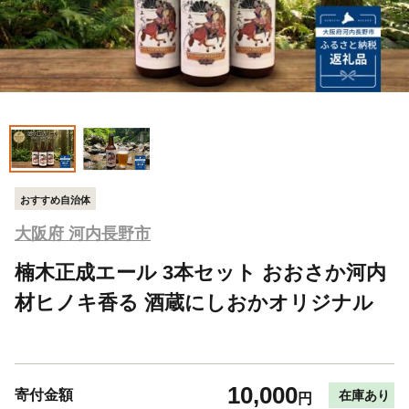
おすすめ自治体
大阪府 河内長野市
楠木正成エール 3本セット おおさか河内
材ヒノキ香る 酒蔵にしおかオリジナル
10,000
寄付金額
在庫あり
円