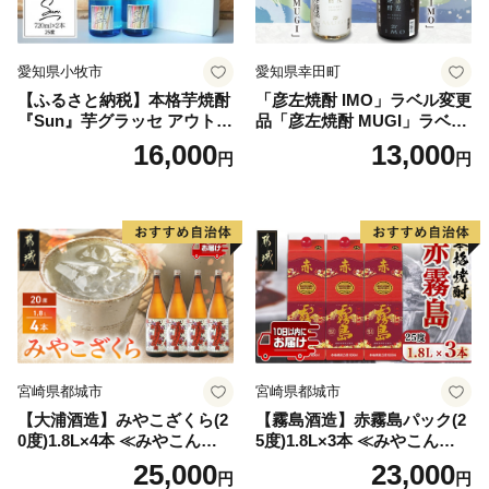
愛知県小牧市
愛知県幸田町
【ふるさと納税】本格芋焼酎
「彦左焼酎 IMO」ラベル変更
『Sun』芋グラッセ アウトド
品「彦左焼酎 MUGI」ラベル
ア ソロキャンプ ベランピン
変更品 飲み比べ セット 合計
16,000
13,000
円
円
グ 巣ごもり 就労支援
2本 720ml×各1本 25度 焼酎
お酒 麦焼酎 芋焼酎
宮崎県都城市
宮崎県都城市
【大浦酒造】みやこざくら(2
【霧島酒造】赤霧島パック(2
0度)1.8L×4本 ≪みやこんじょ
5度)1.8L×3本 ≪みやこんじょ
特急便≫_AD-0771
特急便≫_23-07-K03P-1800-3
25,000
23,000
円
円
-Q