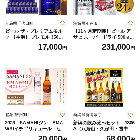
群馬県千代田町
茨城県守谷市
ビール ザ・プレミアムモル
【11ヶ月定期便】ビール ア
ツ 【神泡】 プレモル 350ml
サヒ スーパードライ 500ml 2
× 24本 サントリー〈天然水の
4本 1ケース×11ヶ月 | アサヒ
17,000
231,000
円
円
ビール工場〉群馬※沖縄・離
ビール 究極の辛口 酒 お酒 ア
島地域へのお届け不可
ルコール 生ビール Asahi ア
サヒビール スーパードライ s
uper dry 11回 缶ビール 缶 ギ
フト 内祝い 茨城県守谷市 送
料無料
北海道様似町
新潟県新潟県庁
3023 SAMANIジン EMA
新潟の飲み比べセット 1806
WRIイチゴリキュール セッ
A（八海山・久保田・雪中
ト（箱入り）【大人の味 酒
梅・越乃寒梅・かたふね・千
20,000
68,000
円
円