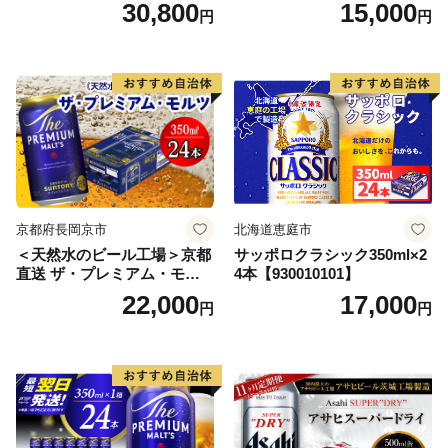
本） 2ケース
350ml×24本 合計8.4L 1ケー
30,800
15,000
円
円
ス アルコール度数5% 缶ビー
ル お酒 ビール アサヒ スーパ
ードライ super dry 24缶 辛
口 送料無料 カメイ 本宮市
【07214-0206】
京都府長岡京市
北海道恵庭市
＜天然水のビール工場＞京都
サッポロクラシック350ml×2
直送 ザ・プレミアム・モル
4本【930010101】
ツ 350ml×24本 プレモル [149
22,000
17,000
円
円
5]