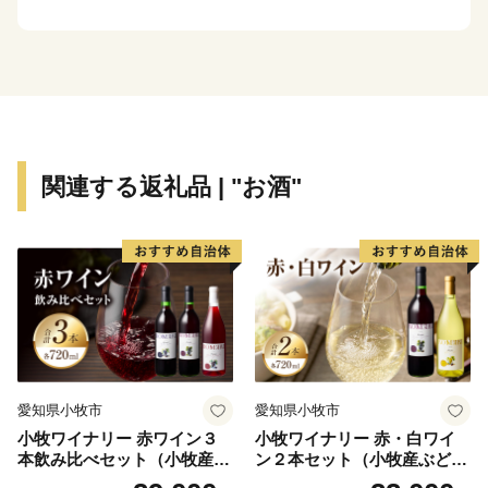
存し、その数は全国でも有数。また、市内を高野街道が
縦断し、歴史の舞台となった寺社や山城が遺されるなど
の本市の特性をふまえて、令和元年に「中世に出逢える
まち～千年にわたり護られてきた中世文化遺産の宝庫
～」、令和２年に「女性とともに今に息づく女人高野～
時を超え、時に合わせて見守り続ける癒しの聖地～」と
関連する返礼品 | "お酒"
いうタイトルで申請したストーリーが、文化庁より日本
遺産に認定されました。
★ABCテレビのニュース情報番組「newsおかえり」で
純国産楊枝セットが紹介されました！
👉【国産白樺つまようじ5箱＋国産黒文字楊枝3本入り
×2個】
👉【国産白樺つまようじ10箱＋国産黒文字楊枝3本入り
×4個】
愛知県小牧市
愛知県小牧市
小牧ワイナリー 赤ワイン３
小牧ワイナリー 赤・白ワイ
本飲み比べセット（小牧産ぶ
ン２本セット（小牧産ぶどう
どう100％使用）
100％使用）