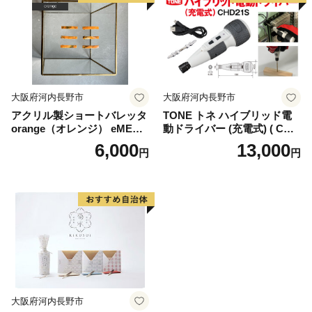
大阪府河内長野市
大阪府河内長野市
アクリル製ショートバレッタ
TONE トネ ハイブリッド電
orange（オレンジ） eME b
動ドライバー (充電式) ( CHD
arretta 2 short 髪留め ヘアク
21S ) 15001-40000406 ｜ 工
6,000
13,000
円
円
リップ ヘアアクセサリー こ
具 整備士 自動車 バイク DIY
だわりの逸品 地域特産品 ギ
メンテナンス
フト 自分用 人気 おすすめ
大阪府河内長野市