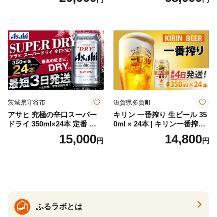
お酒 洋酒 スピリッツ クラフ
代の光）
トジン 国産 sake SAKE gin
GIN liqueur LIQUEUR お酒
セット 詰め合わせ カクテル
ソーダ割り アルコール ロッ
ク ソーダ ジントニック 】
茨城県守谷市
滋賀県多賀町
アサヒ 究極の辛口スーパー
キリン 一番搾り 生ビール 35
ドライ 350ml×24本 定番 ビー
0ml × 24本 | キリン一番搾り
ル 缶ビール 酒 お酒 アルコー
キリンビール 一番搾り ビー
15,000
14,800
円
円
ル 辛口
ル 24缶 きりんいちばんしぼ
り キリン一番搾り びーる 1
ケース 24缶 24本 キリン一番
搾り KIRIN きりん 麒麟 キリ
ン一番搾り いちばんしぼり
キリン一番搾り 父の日 ちち
の日
ふるラボとは