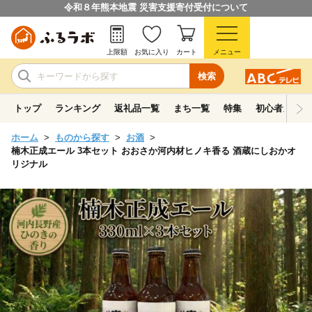
令和８年熊本地震 災害支援寄付受付について
上限額
お気に入り
カート
メニュー
検索
トップ
ランキング
返礼品一覧
まち一覧
特集
初心者ガイド
ホーム
ものから探す
お酒
楠木正成エール 3本セット おおさか河内材ヒノキ香る 酒蔵にしおかオ
リジナル