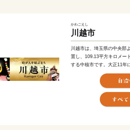
かわごえし
川越市
川越市は、埼玉県の中央部
置し、109.13平方キロメ
する中核市です。大正11年
和4年に市制施行100周年を
遠く古代より交通の要衝、
た川越は、平安時代には桓
館を構え勢力を伸ばしまし
田道真・道灌父子の活躍に
ぎし）が関東での政治・経
繁栄を築きました。江戸時