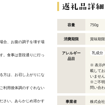
容量
750g
消費期限
賞味期限
い場合、お腹の調子を壊す場
乳成分
アレルギー
です。食事は普段通りに行っ
品目
※ 表示
載してお
ある方は、お召し上がりにな
いません
※ご不明
問い合わ
。ご利用後体調のすぐれない
ください。あらかじめ溶かす
事業者
株式会社fe