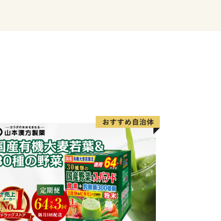
重要視されました。
メートルの首都圏に位置するベッドタ
物などを生産する近郊農業、交通の利便
に培われた商工業、豊かな歴史と文化を
した都市機能を有しています。現在も、
市として発展を続けています。
、魅力があふれ、だれもが住み続けたい
に、さまざまな施策を着実に進めていく
取り組んでいます。
川越市を応援したい方
ます。