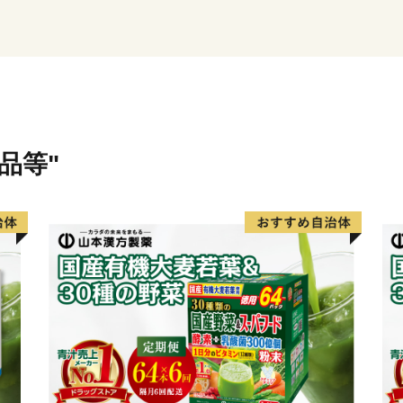
用した物資の集積地として
川越市は、都心から30キロ
ウンでありながら、商品作
性を生かした流通業、伝統
資源とする観光など、充実
品等"
埼玉県南西部地域の中心都
川越市は、「人がつながり
まち 川越」を将来都市像
ことで、その実現に向けて
川越市にゆかりのある方、
ご支援をよろしくお願いし