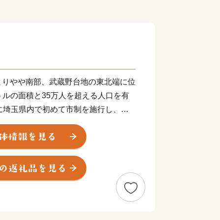
よりやや南部、武蔵野台地の東北端に位
ートルの面積と35万人を超える人口を有
に埼玉県内で初めて市制を施行し、令
迎えます。
入間地域の政治の中心として発展してき
武平氏の流れをくむ武蔵武士の河越氏が
た。室町時代には、河越城を築城した太
より、扇谷上杉氏（おうぎがやつうえす
済・文化の一端を担うとともに、河越の
代には江戸の北の守りとともに舟運を利