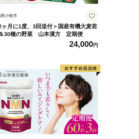
知県小牧市
2ヶ月に1度、3回送付＞国産有機大麦若
＆30種の野菜 山本漢方 定期便
24,000
円