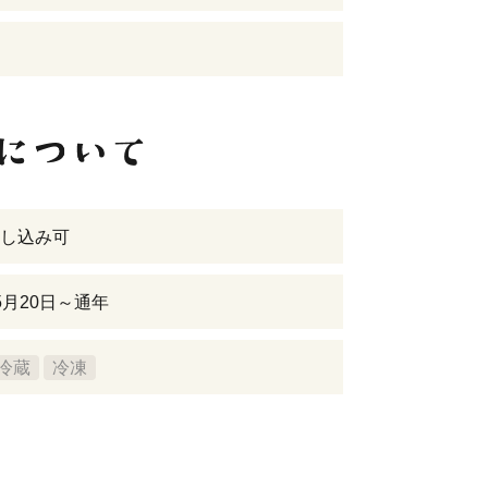
し込み可
5月20日～通年
冷蔵
冷凍