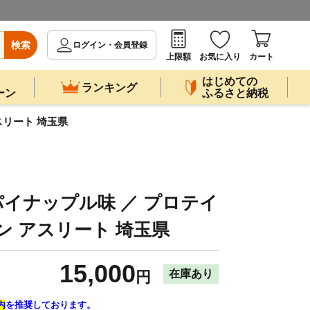
検索
ログイン・会員登録
上限額
お気に入り
カート
はじめての
ランキング
ーン
ふるさと納税
アスリート 埼玉県
 味パイナップル味 ／ プロテイ
ン アスリート 埼玉県
15,000
在庫あり
円
内
を推奨しております。