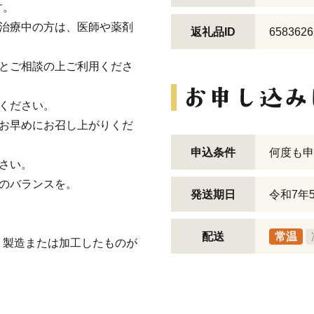
す。
で治療中の方は、医師や薬剤
返礼品ID
6583626
師とご相談の上ご利用くださ
ください。
けお早めにお召し上がりくだ
申込条件
何度も申
さい。
のバランスを。
発送期日
令和7年
配送
常温
、製造または加工したものが