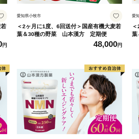
愛知県小牧市
愛
麦若
＜2ヶ月に1度、6回送付＞国産有機大麦若
＜
葉＆30種の野菜 山本漢方 定期便
葉
0
48,000
円
円