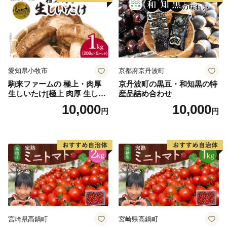
手厚く配置。
その他にも、自然体験活動など特色ある教育に取り組ん
でいます。
愛知県小牧市
京都府京丹波町
駒来ファームの 極上・肉厚
京丹波町の黒豆・和知黒の特
生しいたけ[極上 肉厚 生しい
産品詰め合わせ
たけ 生シイタケ 生椎茸 安心
10,000
10,000
円
円
安全 国産 採れたて 新鮮 きの
こ 野菜]
宮崎県高鍋町
宮崎県高鍋町