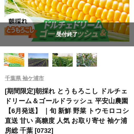
受付終了
千葉県 袖ケ浦市
[期間限定]朝採れ とうもろこし ドルチェ
ドリーム＆ゴールドラッシュ 平安山農園
【6月発送】 ｜旬 新鮮 野菜 トウモロコシ
直送 甘い 高糖度 人気 お取り寄せ 袖ケ浦
房総 千葉 [0732]