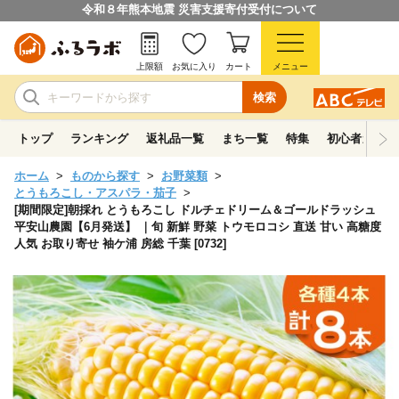
令和８年熊本地震 災害支援寄付受付について
上限額
お気に入り
カート
メニュー
検索
トップ
ランキング
返礼品一覧
まち一覧
特集
初心者ガイド
ホーム
ものから探す
お野菜類
とうもろこし・アスパラ・茄子
[期間限定]朝採れ とうもろこし ドルチェドリーム＆ゴールドラッシュ
平安山農園【6月発送】 ｜旬 新鮮 野菜 トウモロコシ 直送 甘い 高糖度
人気 お取り寄せ 袖ケ浦 房総 千葉 [0732]