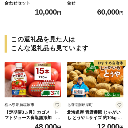
合わせセット
合せ
10,000
60,000
円
円
この返礼品を見た人は
こんな返礼品も見ています
栃木県那須塩原市
北海道洞爺湖町
【定期便3ヵ月】カゴメ ト
北海道産 青野農園 じゃがい
マトジュース食塩無添加 72
も とうや Lサイズ 約10kg 20
0ml PET×15本 1ケース 毎月
26年10月初旬～12月下旬頃お
48,000
12,000
円
円