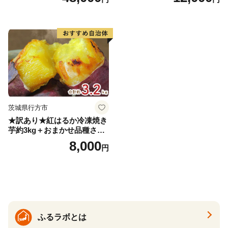
届く 3ヵ月 3回コース ns001-
届け 先行予約 北海道 ジャガ
005 【 KAGOME 野菜ジュー
イモ トウヤ 馬鈴薯 ポテト 芋
ス 】
いも イモ 黄色 旬 野菜 農作
物 産地直送 お取り寄せ 国産
茨城県行方市
★訳あり★紅はるか冷凍焼き
芋約3kg＋おまかせ品種さつ
まいも 合計約3.2kg｜さつ
8,000
円
まいも サツマイモ さつま芋
焼き芋 やきいも 冷凍 冷凍焼
き芋 訳あり 訳アリ 紅はるか
茨城県 行方市(EY-25)
ふるラボとは