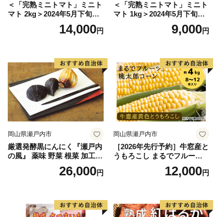
＜「完熟ミニトマト」ミニト
＜「完熟ミニトマト」ミニト
マト 2kg＞2024年5月下旬迄
マト 1kg＞2024年5月下旬迄
に順次出荷 野菜ソムリエサ
に順次出荷 野菜ソムリエサ
14,000
9,000
円
円
ミット アルル・リリカ共に
ミット アルル・リリカ共に
銀賞受賞！！(2023年11月開
銀賞受賞！！(2023年11月開
催)1回食べてみらんね？宮崎
催)1回食べてみらんね？宮崎
県 高鍋町産 産地直送 有機肥
県 高鍋町産 産地直送 有機肥
料使用 高糖度 西森農園
料使用 高糖度 西森農園
岡山県瀬戸内市
岡山県瀬戸内市
厳選発酵黒にんにく『瀬戸内
［2026年先行予約］牛窓産と
の風』 薬味 野菜 根菜 加工食
うもろこし まるでフルー
品
ツ！最高糖度25度超え 生で
26,000
12,000
円
円
甘い、茹でて美味い！ 黄色
とうもろこし 「桃太郎コー
ン」約4kg（8〜12本入り）
野菜