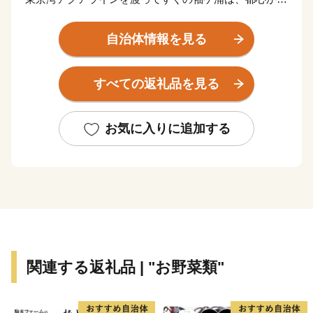
約45分、羽田空港からは約22分とアクセス性の高さが
特徴です。
自治体情報を見る
東京湾に面した臨海部はエネルギーや石油化学などの大
規模な工場が立地する一方で、内陸部には豊かな田園風
すべての返礼品を見る
景が広がります。
年間を通じて温暖な気候の袖ケ浦では、ゴルフやキャン
プ、四季を通じて味覚狩りが楽しめます。
お気に入りに追加する
《子育て・教育に熱心なまち》
袖ケ浦市では、子育て・教育環境の充実に取り組んでい
ます。
保育ニーズの高まりを受け、新たな保育施設の開設など
保育定員の拡充に取り組むとともに、多様な保育ニーズ
に対応するため、様々な保育サービスの充実にも取り組
関連する返礼品 | "お野菜類"
んでいます。
また、教育環境の充実にも力を入れており、図書館を使
った調べ学習の推進や学級担任とは別にサポート教員を