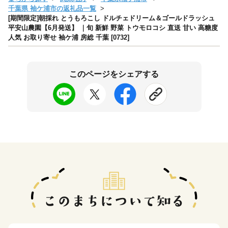
千葉県 袖ケ浦市の返礼品一覧
[期間限定]朝採れ とうもろこし ドルチェドリーム＆ゴールドラッシュ
平安山農園【6月発送】 ｜旬 新鮮 野菜 トウモロコシ 直送 甘い 高糖度
人気 お取り寄せ 袖ケ浦 房総 千葉 [0732]
このページをシェアする