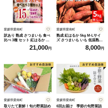
愛媛県愛南町
愛媛県愛南町
訳あり 熟成 さつまいも 食べ
熟成 紅はるか 5kg M-Lサイ
比べ 3種 セット 紅はるか 安
ズ さつまいも いも 低温熟成
納芋 シルクスイート 合計 15
完全熟成収穫 甘い 糖度 焼き
21,000
8,000
円
円
kg サイズ混合 サツマイモ 焼
芋 やきいも スイートポテト
き芋 干し芋 丸干し 冷凍焼き
おやつ 高糖度 料理 国産 愛媛
芋 冷やし焼き芋 やきいも 蜜
県 愛南町 青果市場
芋 ほしいも スイートポテト
いも天 サイズミックス 甘い
ねっとり 生芋 新芋 あんのう
いも 甘藷 べにはるか スイー
ツ 国産 糖度 産地直送 農家直
送 数量限定 21000円 愛媛 愛
南 ミッチーのおみかん畑
愛媛県愛南町
愛媛県愛南町
取りたて新鮮！旬の野菜詰め
6回お届け 季節の旬野菜詰