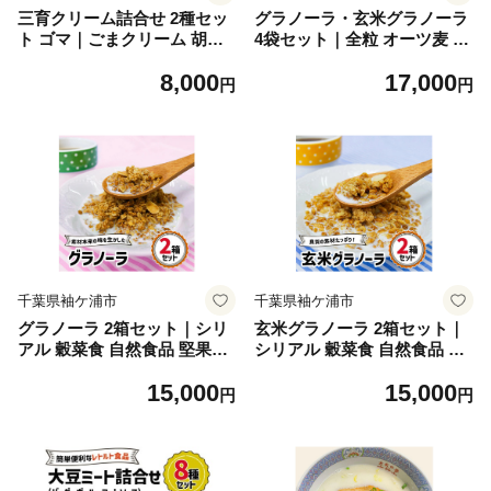
三育クリーム詰合せ 2種セッ
グラノーラ・玄米グラノーラ
ト ゴマ｜ごまクリーム 胡麻
4袋セット｜全粒 オーツ麦 小
クリーム ごまペースト ゴマ
麦 胚芽 アーモンド クルミ ミ
8,000
17,000
ペースト 胡麻ペースト 練り
ックス アサイーボウル たん
円
円
ゴマ ねりごま 白ごま 黒ごま
ぱく質 ビタミンB1 食物繊維
[0466]
三育フーズ [0469]
千葉県袖ケ浦市
千葉県袖ケ浦市
グラノーラ 2箱セット｜シリ
玄米グラノーラ 2箱セット｜
アル 穀菜食 自然食品 堅果類
シリアル 穀菜食 自然食品 堅
全粒オーツ麦 アーモンド 小
果類 全粒オーツ麦 アーモン
15,000
15,000
麦胚芽 クルミ [0467]
ド 小麦胚芽 クルミ [0468]
円
円