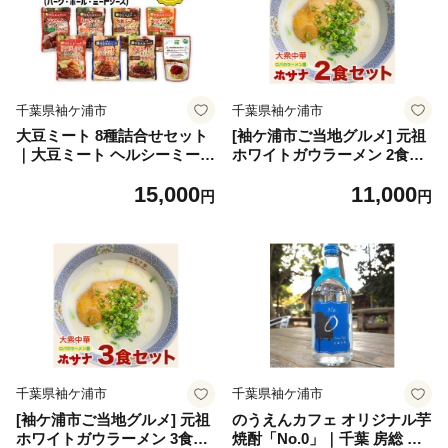
千葉県袖ケ浦市
千葉県袖ケ浦市
大豆ミート 8種詰合せセット
[袖ケ浦市ご当地グルメ] 元祖
｜大豆ミート ヘルシーミート
ホワイトガウラーメン 2食セ
植物肉 プラントベースミート
ット 話題 ホサナ ロバのラー
15,000
11,000
代替肉 植物たんぱく食品 ソ
メン屋 [0533]
円
円
イミート [0128ch]
千葉県袖ケ浦市
千葉県袖ケ浦市
[袖ケ浦市ご当地グルメ] 元祖
のうえんカフェ オリジナル芋
ホワイトガウラーメン 3食セ
焼酎「No.0」｜千葉 房総 カ