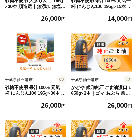
砂糖不使用 人参りんご 195g
砂糖不使用 果汁100% 元気一
×30本 順造選｜無添加 無塩
杯 にんじん100 195g×15本 順
健康 にんじん リンゴ ジュー
造選｜無添加 無塩 健康 人参
26,000
14,000
ス ドリンク カロテン 長期保
ジュース ドリンク カロテン
円
円
存 [0429ch]
長期保存 [0461]
千葉県袖ケ浦市
千葉県袖ケ浦市
砂糖不使用 果汁100% 元気一
かどや 銀印純正ごま油濃口 1
杯 にんじん100 195g×30本 順
650g×2本｜ゴマ あぶら 業務
造選｜無添加 無塩 健康 人参
用 お徳用 大容量 調味料 純正
26,000
26,000
ドリンク カロテン 長期保存
濃口 胡麻 セサミ [0753]
円
円
[0430ch]