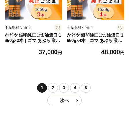
千葉県袖ケ浦市
千葉県袖ケ浦市
かどや 銀印純正ごま油濃口 1
かどや 銀印純正ごま油濃口 1
650g×3本｜ゴマ あぶら 業務
650g×4本｜ゴマ あぶら 業務
用 お徳用 大容量 調味料 純正
用 お徳用 大容量 調味料 純正
37,000
48,000
濃口 胡麻 セサミ [0754]
濃口 胡麻 セサミ [0755]
円
円
1
2
3
4
5
次へ