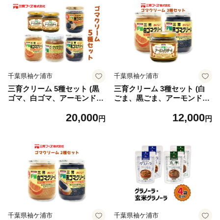
千葉県袖ケ浦市
千葉県袖ケ浦市
三育クリーム 5種セット (黒
三育クリーム 3種セット (白
ゴマ、白ゴマ、アーモンド、
ごま、黒ごま、アーモンド)
ピーナッツ) 詰合せ｜粒入り
詰合せ｜ごまクリーム 胡麻ク
20,000
12,000
ごま 胡麻 ペースト 練りゴマ
リーム ごまペースト ゴマペ
円
円
ねりごま ねり胡麻 白ごま 黒
ースト 胡麻ペースト 練りゴ
ごま アーモンドペースト ピ
マ ねりごま ねり胡麻 白ごま
ーナッツクリーム [0448ch]
黒ごま アーモンドペースト
[0121ch]
千葉県袖ケ浦市
千葉県袖ケ浦市