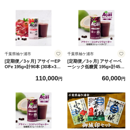
アサイードリンクフルーツジ
ジュース ジュース 紙 フルー
ュース ジュース 紙 フルーツ
ツ 果物 くだもの 濃厚 ポリフ
果物 くだもの 特濃 甘味料不
ェノール 鉄 葉酸 甘味料不使
使用 香料不使用 着色料不使
用 香料不使用 着色料不使用
用 朝食 おやつ [0699]
朝食 おやつ [0702]
千葉県袖ケ浦市
千葉県袖ケ浦市
[定期便／3ヶ月] アサイーEP
[定期便／3ヶ月] アサイーベ
OFe 195g×計90本 (30本×3回)
ーシック低糖質 195g×計45本
【女性のための、アサイー】
(15本×3回)【甘味料・香料・
110,000
60,000
｜アサイードリンクフルーツ
着色料未使用】｜アサイード
円
円
ジュース ジュース 紙 フルー
リンクフルーツジュース ジュ
ツ 果物 くだもの 濃厚 ポリフ
ース 紙 フルーツ 果物 くだも
ェノール 鉄 葉酸 甘味料不使
の 低糖質 甘味料不使用 香料
用 香料不使用 着色料不使用
不使用 着色料不使用 朝食 お
朝食 おやつ [0703]
やつ [0700]