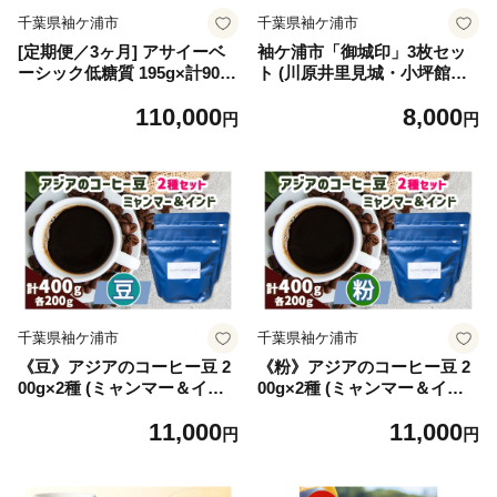
千葉県袖ケ浦市
千葉県袖ケ浦市
[定期便／3ヶ月] アサイーベ
袖ケ浦市「御城印」3枚セッ
ーシック低糖質 195g×計90本
ト (川原井里見城・小坪館・
(30本×3回)【甘味料・香料・
蔵波城)｜袖ケ浦 城 史跡 歴史
110,000
8,000
着色料未使用】｜アサイード
山城 ガール むつみ デザイン
円
円
リンクフルーツジュース ジュ
カード 城郭 記念 [0418ch]
ース 紙 フルーツ 果物 くだも
の 低糖質 甘味料不使用 香料
不使用 着色料不使用 朝食 お
やつ [0701]
千葉県袖ケ浦市
千葉県袖ケ浦市
《豆》アジアのコーヒー豆 2
《粉》アジアのコーヒー豆 2
00g×2種 (ミャンマー＆イン
00g×2種 (ミャンマー＆イン
ド)｜自家 焙煎 珈琲 ドリップ
ド)｜自家 焙煎 珈琲 ドリップ
11,000
11,000
豆粉 珍しい オススメ 飲み比
豆粉 珍しい オススメ 飲み比
円
円
べ ギフト 袖ケ浦 [0450ch]
べ ギフト 袖ケ浦 [0451ch]