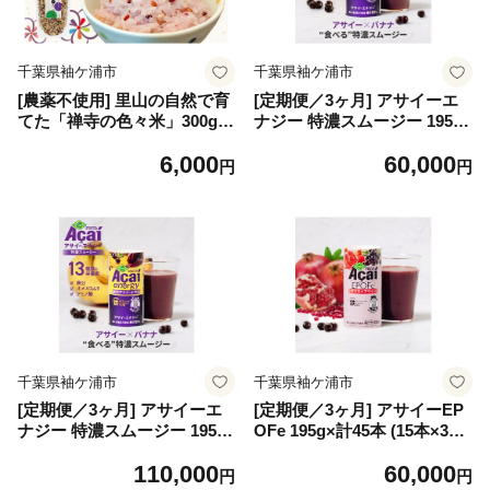
千葉県袖ケ浦市
千葉県袖ケ浦市
[農薬不使用] 里山の自然で育
[定期便／3ヶ月] アサイーエ
てた「禅寺の色々米」300g｜
ナジー 特濃スムージー 195g
上総自然学校 禅寺 真光寺 谷
×計45本 (15本×3回)【甘味
6,000
60,000
津 田 こめ 色米 有色米 雑穀
料・香料・着色料未使用】｜
円
円
黒米 赤米 緑米 紫米 コメ 袖
アサイードリンクフルーツジ
ケ浦 千葉 [0691]
ュース ジュース 紙 フルーツ
果物 くだもの 特濃 甘味料不
使用 香料不使用 着色料不使
用 朝食 おやつ [0698]
千葉県袖ケ浦市
千葉県袖ケ浦市
[定期便／3ヶ月] アサイーエ
[定期便／3ヶ月] アサイーEP
ナジー 特濃スムージー 195g
OFe 195g×計45本 (15本×3回)
×計90本 (30本×3回)【甘味
【女性のための、アサイー】
110,000
60,000
料・香料・着色料未使用】｜
｜アサイードリンクフルーツ
円
円