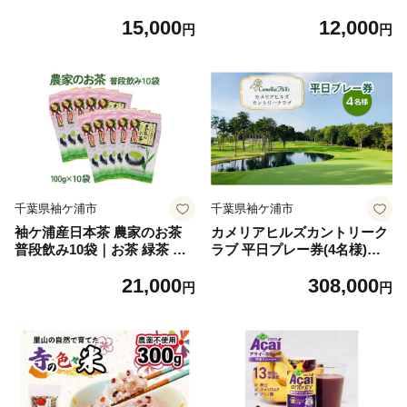
ット 話題 ホサナ ロバのラー
フェ グルメ お酒 焼酎 芋 [026
15,000
12,000
メン屋 [0534]
2ch]
円
円
千葉県袖ケ浦市
千葉県袖ケ浦市
袖ケ浦産日本茶 農家のお茶
カメリアヒルズカントリーク
普段飲み10袋｜お茶 緑茶 お
ラブ 平日プレー券(4名様)｜
中元 お歳暮 贈答 プレゼント
ゴルフ 平日 利用券 チケット
21,000
308,000
伝統 深蒸し 武井製茶 房総 千
プレー券 ラウンド キャディ
円
円
葉 袖ケ浦 [0234ch]
アクアライン レジャー 体験
スポーツ 千葉 房総 袖ケ浦 [0
361]