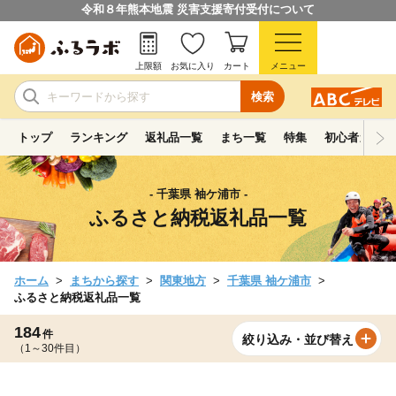
令和８年熊本地震 災害支援寄付受付について
上限額
お気に入り
カート
メニュー
検索
トップ
ランキング
返礼品一覧
まち一覧
特集
初心者ガイド
- 千葉県 袖ケ浦市 -
ふるさと納税返礼品一覧
ホーム
まちから探す
関東地方
千葉県 袖ケ浦市
ふるさと納税返礼品一覧
184
件
絞り込み・並び替え
（1～30件目）