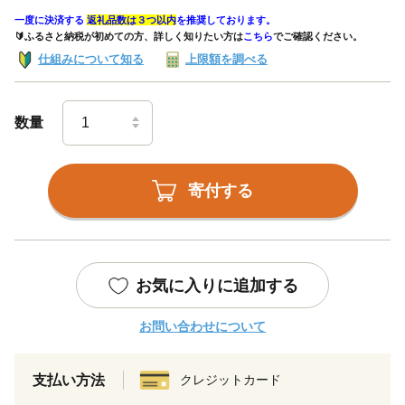
一度に決済する
返礼品数は３つ以内
を推奨しております。
🔰ふるさと納税が初めての方、詳しく知りたい方は
こちら
でご確認ください。
仕組みについて知る
上限額を調べる
数量
寄付する
お気に入りに追加する
お問い合わせについて
支払い方法
クレジットカード