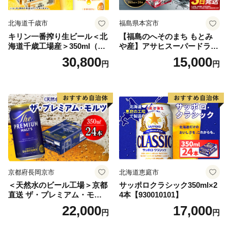
北海道千歳市
福島県本宮市
キリン一番搾り生ビール＜北
【福島のへそのまち もとみ
海道千歳工場産＞350ml（24
や産】アサヒスーパードライ
本） 2ケース
350ml×24本 合計8.4L 1ケー
30,800
15,000
円
円
ス アルコール度数5% 缶ビー
ル お酒 ビール アサヒ スーパ
ードライ super dry 24缶 辛
口 送料無料 カメイ 本宮市
【07214-0206】
京都府長岡京市
北海道恵庭市
＜天然水のビール工場＞京都
サッポロクラシック350ml×2
直送 ザ・プレミアム・モル
4本【930010101】
ツ 350ml×24本 プレモル [149
22,000
17,000
円
円
5]