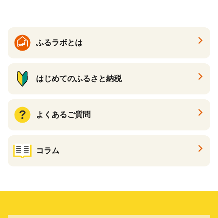
搾り KIRIN きりん 麒麟 キリ
ン一番搾り いちばんしぼり
キリン一番搾り 父の日 ちち
の日
ふるラボとは
はじめてのふるさと納税
よくあるご質問
コラム