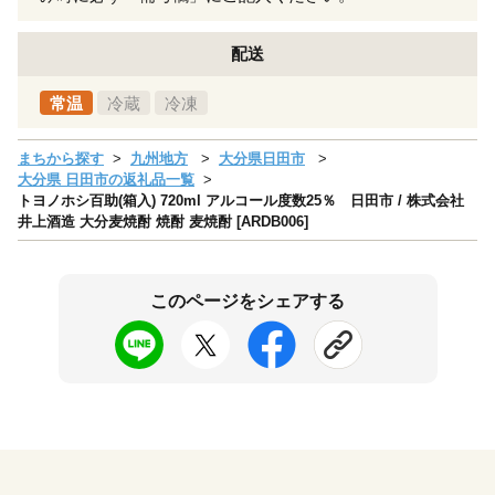
配送
常温
冷蔵
冷凍
まちから探す
九州地方
大分県日田市
大分県 日田市の返礼品一覧
トヨノホシ百助(箱入) 720ml アルコール度数25％ 日田市 / 株式会社
井上酒造 大分麦焼酎 焼酎 麦焼酎 [ARDB006]
このページをシェアする