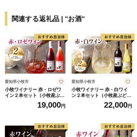
無形文化財に登録されています。
関連する返礼品 | "お酒"
愛知県小牧市
愛知県小牧市
小牧ワイナリー 赤・ロゼワ
小牧ワイナリー 赤・白ワイ
イン２本セット（小牧産ぶど
ン２本セット（小牧産ぶどう
う100％使用）
100％使用）
19,000
22,000
円
円