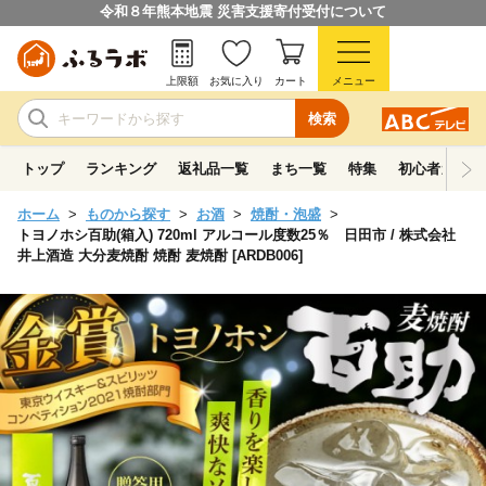
令和８年熊本地震 災害支援寄付受付について
上限額
お気に入り
カート
メニュー
検索
トップ
ランキング
返礼品一覧
まち一覧
特集
初心者ガイド
ホーム
ものから探す
お酒
焼酎・泡盛
トヨノホシ百助(箱入) 720ml アルコール度数25％ 日田市 / 株式会社
井上酒造 大分麦焼酎 焼酎 麦焼酎 [ARDB006]