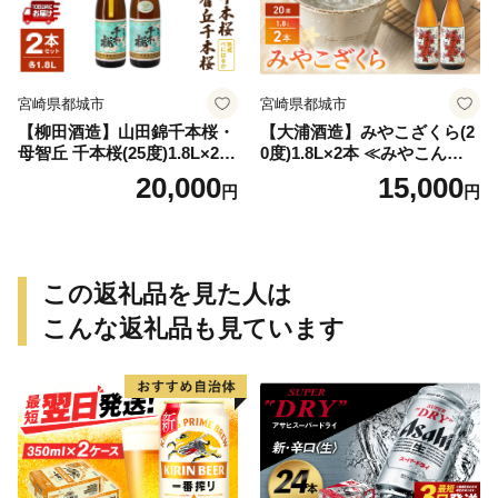
宮崎県都城市
宮崎県都城市
【柳田酒造】山田錦千本桜・
【大浦酒造】みやこざくら(2
母智丘 千本桜(25度)1.8L×2本
0度)1.8L×2本 ≪みやこんじょ
≪みやこんじょ特急便≫_AC
特急便≫_MJ-0771
20,000
15,000
円
円
-0751
この返礼品を見た人は
こんな返礼品も見ています