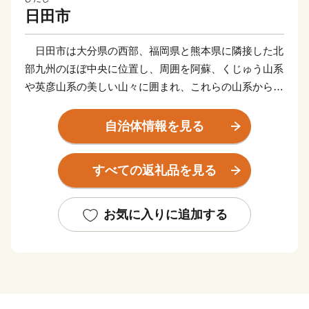
日田市
日田市は大分県の西部、福岡県と熊本県に隣接した北
部九州のほぼ中央に位置し、周囲を阿蘇、くじゅう山系
や英彦山系の美しい山々に囲まれ、これらの山系から流
れ出る豊富な水が合流する日田盆地と緑豊かな森林や丘
陵地で市域が形成されています。気候は、内陸特有の性
自治体情報を見る
質から寒暖の差が大きく、雨量も多いことから、四季の
移ろいがはっきりしているといった特徴があります。
すべての返礼品を見る
古くから北部九州の各地を結ぶ交通の要衝として栄
え、江戸時代には幕府直轄地・天領として西国筋郡代が
お気に入りに追加する
置かれるなど、九州の政治・経済・文化の中心地として
発展しました。当時は歴史的な町並みや伝統文化は今な
お脈々と受け継がれており、私塾「咸宜園」や塾と共生
したまち「豆田町」等が教育遺産群として日本遺産に認
定されているほか、「日田祇園の曳山行事」はユネスコ