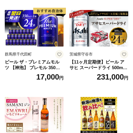
群馬県千代田町
茨城県守谷市
ビール ザ・プレミアムモル
【11ヶ月定期便】ビール ア
ツ 【神泡】 プレモル 350ml
サヒ スーパードライ 500ml 2
× 24本 サントリー〈天然水の
4本 1ケース×11ヶ月 | アサヒ
17,000
231,000
円
円
ビール工場〉群馬※沖縄・離
ビール 究極の辛口 酒 お酒 ア
島地域へのお届け不可
ルコール 生ビール Asahi ア
サヒビール スーパードライ s
uper dry 11回 缶ビール 缶 ギ
フト 内祝い 茨城県守谷市 送
料無料