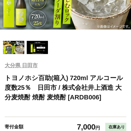
大分県 日田市
トヨノホシ百助(箱入) 720ml アルコール
度数25％ 日田市 / 株式会社井上酒造 大
分麦焼酎 焼酎 麦焼酎 [ARDB006]
7,000
寄付金額
在庫あり
円