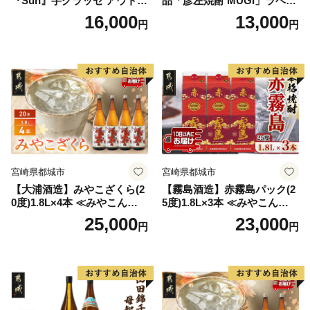
『Sun』芋グラッセ アウトド
品「彦左焼酎 MUGI」ラベル
ア ソロキャンプ ベランピン
変更品 飲み比べ セット 合計
16,000
13,000
円
円
グ 巣ごもり 就労支援
2本 720ml×各1本 25度 焼酎
お酒 麦焼酎 芋焼酎
宮崎県都城市
宮崎県都城市
【大浦酒造】みやこざくら(2
【霧島酒造】赤霧島パック(2
0度)1.8L×4本 ≪みやこんじょ
5度)1.8L×3本 ≪みやこんじょ
特急便≫_AD-0771
特急便≫_23-07-K03P-1800-3
25,000
23,000
円
円
-Q