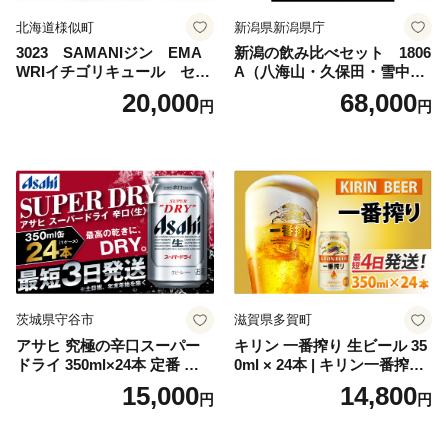
北海道様似町
新潟県新潟県庁
3023 SAMANIジン EMA
新潟の飲み比べセット 1806
WRIイチゴリキュール セッ
A（八海山・久保田・雪中
ト（箱入り）【大人の味 酒
梅・越乃寒梅・かたふね・千
20,000
68,000
円
円
お酒 洋酒 スピリッツ クラフ
代の光）
トジン 国産 sake SAKE gin
GIN liqueur LIQUEUR お酒
セット 詰め合わせ カクテル
ソーダ割り アルコール ロッ
ク ソーダ ジントニック 】
茨城県守谷市
滋賀県多賀町
アサヒ 究極の辛口スーパー
キリン 一番搾り 生ビール 35
ドライ 350ml×24本 定番 ビー
0ml × 24本 | キリン一番搾り
ル 缶ビール 酒 お酒 アルコー
キリンビール 一番搾り ビー
15,000
14,800
円
円
ル 辛口
ル 24缶 きりんいちばんしぼ
り キリン一番搾り びーる 1
ケース 24缶 24本 キリン一番