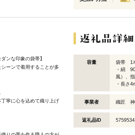
モダンな印象の袋帯】
容量
袋帯 1
たシーンで着用することが多
・絹 9
風）、指
・長さ4m
。
本丁寧に心を込めて織り上げ
事業者
織匠 神
返礼品ID
5759534
手織りの帯を作る職人の方が