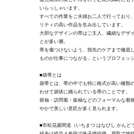
いらっしゃいます。
すべての作業をご夫婦お二人で行っており
リティの高い作品を生み出しています。
大胆なデザインの帯はご主人、繊細なデザ
とが多い層。
帯を傷つけないよう、指先のケアまで徹底
ものが仕事につながる」というプロフェッ
■袋帯とは
袋帯とは、帯の中でも特に格式が高い種類
わせて袋状に織られている帯のことです。
留袖・訪問着・振袖などのフォーマルな着
やかで美しい意匠が多く見られます。
■市松花菱間道（いちまつ はなびし かんど
経糸は捺染４色段で朱子織組織、菱取で地