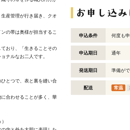
、生産管理が行き届き、クオ
インの帯は奥様が担当するこ
申込条件
何度も申
しており、「生きることその
申込期日
通年
ショナルなお二人です。
発送期日
準備がで
のひとつで、表と裏を縫い合
配送
常温
物に合わせることが多く、華
う）
紋の内と外を大胆に表現した