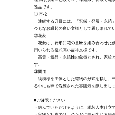
逸品です。
① 市松
連続する升目には、「繁栄・発展・永続」
今もなお縁起の良い文様として親しまれて
②花菱
花菱は、菱形に花の意匠を組み合わせた優
用いられる格式高い吉祥文様です。
高貴・気品・永続性の象徴とされ、家紋と
す。
③間道
縞模様を主体とした織物の形式を指し、帯
る中にも粋で洗練された雰囲気を醸し出し
■ご確認ください
・結んでいただけるように、絹芯入本仕立
・実物と写真では、色などに差が生じる場