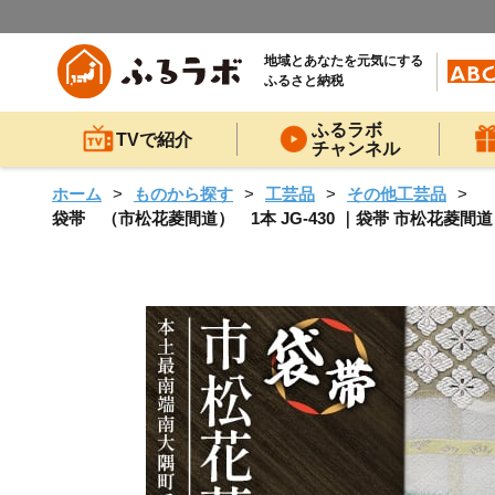
地域とあなたを元気にする
ふるさと納税
ふるラボ
TVで紹介
チャンネル
ホーム
ものから探す
工芸品
その他工芸品
袋帯 （市松花菱間道） 1本 JG-430 ｜袋帯 市松花菱間道