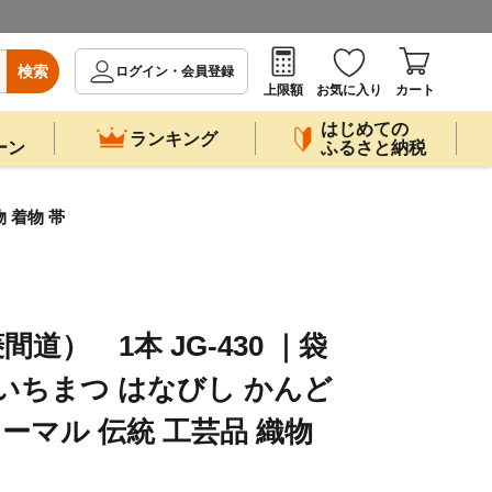
検索
ログイン・会員登録
上限額
お気に入り
カート
はじめての
ランキング
ーン
ふるさと納税
 着物 帯
道） 1本 JG-430 ｜袋
 いちまつ はなびし かんど
ォーマル 伝統 工芸品 織物