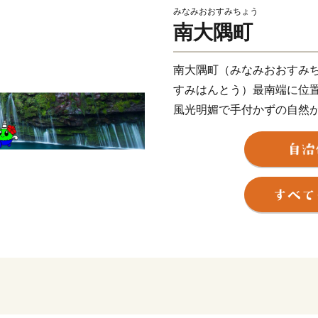
みなみおおすみちょう
南大隅町
南大隅町（みなみおおすみ
すみはんとう）最南端に位
風光明媚で手付かずの自然
佐多岬（さたみさき）の近く
プトのカイロ、インドのニ
あります。
南大隅町は、温暖な気候を
で、南国特色のある特産品
非お楽しみください。
【南大隅町のおすすめ返礼