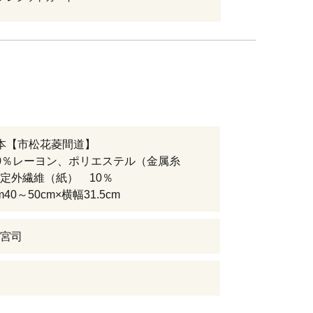
本【市松花菱間道】
0％レーヨン、ポリエステル（金属糸
定外繊維（紙） 10％
40～50cm×横幅31.5cm
宮司