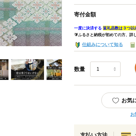
寄付金額
一度に決済する
返礼品数は３つ以
🔰ふるさと納税が初めての方、詳
仕組みについて知る
数量
お気
お
支払い方法