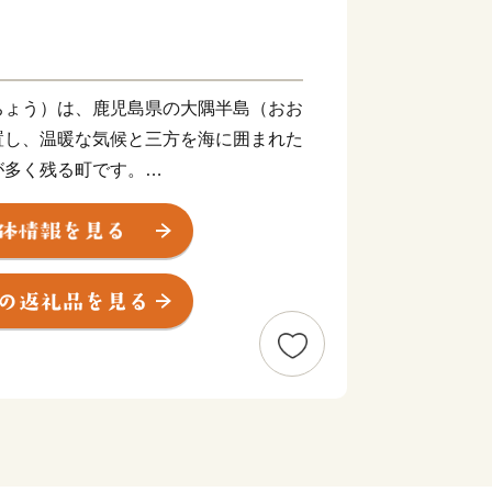
ちょう）は、鹿児島県の大隅半島（おお
置し、温暖な気候と三方を海に囲まれた
が多く残る町です。
を北緯31度線が通過しており、エジ
ューデリー、中国の上海等と同緯度上に
活かした農業、畜産業、水産業が盛ん
を多数揃えております。町の特産品を是
品】