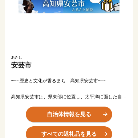
あきし
安芸市
~~~歴史と文化が香るまち 高知県安芸市~~~
高知県安芸市は、県東部に位置し、太平洋に面した自然
豊かなまちです。
海と山の大自然の恵みをたっぷりうけて、豊かな人と特
自治体情報を見る
産品を育んでいます。
ちりめんじゃこに、幻の地鶏土佐ジロー、土佐文旦に、
すべての返礼品を見る
マンゴーと美味しいもんがたくさん！