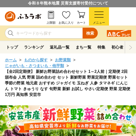
令和８年熊本地震 災害支援寄付受付について
上限額
お気に入り
カート
メニュー
検索
トップ
ランキング
返礼品一覧
まち一覧
特集
初心者ガイド
ホーム
ものから探す
お野菜類
じゃがいも・さつまいも・他芋類
【全2回定期便】 新鮮お野菜詰め合わせセット 1～2人前｜定期便 2回
頒布会 人気 野菜 詰め合わせ セット 新鮮野菜 野菜定期便 野菜セット
季節の野菜 地元産 おすすめ ジャガイモ 玉ねぎ 人参 タマネギ にんじ
ん トマト きゅうり なす 旬野菜 新鮮 お試し やさい定期便 野菜 定期便
1万円 高知県 安芸市