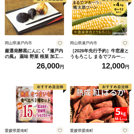
料使用 高糖度 西森農園
料使用 高糖度 西森農園
岡山県瀬戸内市
岡山県瀬戸内市
厳選発酵黒にんにく『瀬戸内
［2026年先行予約］牛窓産と
の風』 薬味 野菜 根菜 加工食
うもろこし まるでフルー
品
ツ！最高糖度25度超え 生で
26,000
12,000
円
円
甘い、茹でて美味い！ 黄色
とうもろこし 「桃太郎コー
ン」約4kg（8〜12本入り）
野菜
愛媛県愛南町
愛媛県愛南町