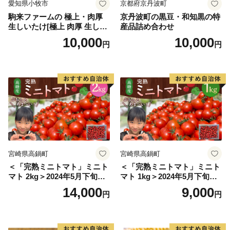
愛知県小牧市
京都府京丹波町
駒来ファームの 極上・肉厚
京丹波町の黒豆・和知黒の特
生しいたけ[極上 肉厚 生しい
産品詰め合わせ
たけ 生シイタケ 生椎茸 安心
10,000
10,000
円
円
安全 国産 採れたて 新鮮 きの
こ 野菜]
宮崎県高鍋町
宮崎県高鍋町
＜「完熟ミニトマト」ミニト
＜「完熟ミニトマト」ミニト
マト 2kg＞2024年5月下旬迄
マト 1kg＞2024年5月下旬迄
に順次出荷 野菜ソムリエサ
に順次出荷 野菜ソムリエサ
14,000
9,000
円
円
ミット アルル・リリカ共に
ミット アルル・リリカ共に
銀賞受賞！！(2023年11月開
銀賞受賞！！(2023年11月開
催)1回食べてみらんね？宮崎
催)1回食べてみらんね？宮崎
県 高鍋町産 産地直送 有機肥
県 高鍋町産 産地直送 有機肥