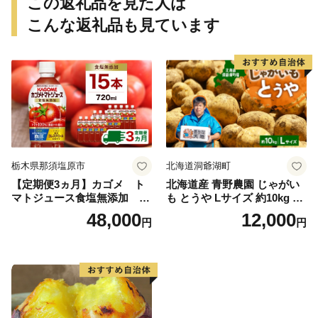
この返礼品を見た人は
こんな返礼品も見ています
栃木県那須塩原市
北海道洞爺湖町
【定期便3ヵ月】カゴメ ト
北海道産 青野農園 じゃがい
マトジュース食塩無添加 72
も とうや Lサイズ 約10kg 20
0ml PET×15本 1ケース 毎月
26年10月初旬～12月下旬頃お
48,000
12,000
円
円
届く 3ヵ月 3回コース ns001-
届け 先行予約 北海道 ジャガ
005 【 KAGOME 野菜ジュー
イモ トウヤ 馬鈴薯 ポテト 芋
ス 】
いも イモ 黄色 旬 野菜 農作
物 産地直送 お取り寄せ 国産