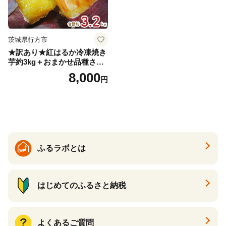
茨城県行方市
★訳あり★紅はるか冷凍焼き
芋約3kg＋おまかせ品種さつ
まいも 合計約3.2kg｜さつ
8,000
円
まいも サツマイモ さつま芋
焼き芋 やきいも 冷凍 冷凍焼
き芋 訳あり 訳アリ 紅はるか
茨城県 行方市(EY-25)
ふるラボとは
はじめてのふるさと納税
よくあるご質問