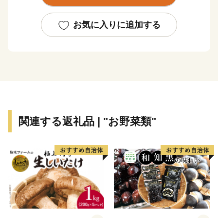
これからも安芸市の魅力をいっぱいお届けしていきま
す！
お気に入りに追加する
応援よろしくお願いいたします♪
皆様のご意見をお聞かせください。
〒784-8501 高知県安芸市土居82-1
安芸市 商工観光水産課
電話 ：050-1730-1320
FAX ：050-3730-4146
関連する返礼品 | "お野菜類"
メール：aki@furusato-supports.com