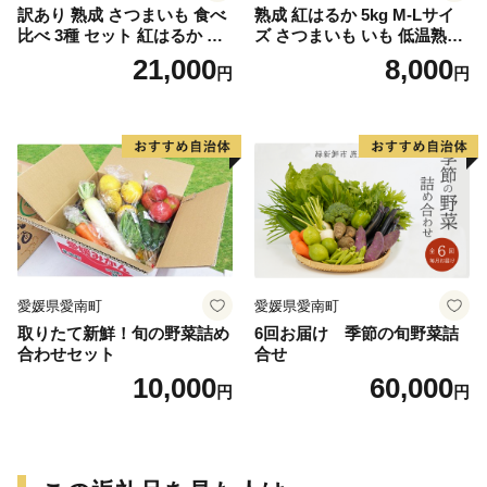
訳あり 熟成 さつまいも 食べ
熟成 紅はるか 5kg M-Lサイ
比べ 3種 セット 紅はるか 安
ズ さつまいも いも 低温熟成
納芋 シルクスイート 合計 15
完全熟成収穫 甘い 糖度 焼き
21,000
8,000
円
円
kg サイズ混合 サツマイモ 焼
芋 やきいも スイートポテト
き芋 干し芋 丸干し 冷凍焼き
おやつ 高糖度 料理 国産 愛媛
芋 冷やし焼き芋 やきいも 蜜
県 愛南町 青果市場
芋 ほしいも スイートポテト
いも天 サイズミックス 甘い
ねっとり 生芋 新芋 あんのう
いも 甘藷 べにはるか スイー
ツ 国産 糖度 産地直送 農家直
送 数量限定 21000円 愛媛 愛
南 ミッチーのおみかん畑
愛媛県愛南町
愛媛県愛南町
取りたて新鮮！旬の野菜詰め
6回お届け 季節の旬野菜詰
合わせセット
合せ
10,000
60,000
円
円