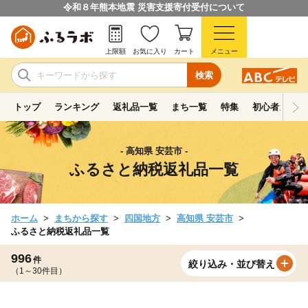
令和８年熊本地震 災害支援寄付受付について
上限額
お気に入り
カート
メニュー
検索
トップ
ランキング
返礼品一覧
まち一覧
特集
初心者ガイド
- 高知県 安芸市 -
ふるさと納税返礼品一覧
ホーム
まちから探す
四国地方
高知県 安芸市
ふるさと納税返礼品一覧
996
件
絞り込み・並び替え
（1～30件目）