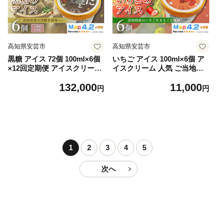
フト プレゼント ロングセラ
フト プレゼント ロングセラ
ー リピート 安芸市 高知県
ー リピート 安芸市 高知県
高知県安芸市
高知県安芸市
黒糖 アイス 72個 100ml×6個
いちご アイス 100ml×6個 ア
×12回定期便 アイスクリーム
イスクリーム 人気 ご当地ア
人気 ご当地アイス 高知県 黒
イス 高知県 イチゴ 苺 いちご
132,000
11,000
糖味 黒砂糖 スイーツ デザー
味 いちごアイス スイーツ デ
円
円
ト お菓子 おやつ ヘルシー 高
ザート お菓子 おやつ ヘルシ
知県産 スイーツ 氷菓 手作り
ー 高知県産 氷菓 手作り 酸味
話題 ユニーク 変わり種 ホー
甘み 濃厚 ジューシー 果物 フ
ムパーティー おもてなし 詰
ルーツ 話題 定番 ホームパー
め合わせ 贈り物 贈答 冷凍 ギ
ティー おもてなし 詰め合わ
フト プレゼント ロングセラ
せ 贈り物 贈答 冷凍 ギフト
1
2
3
4
5
ー リピート 安芸市 高知県
プレゼント ロングセラー リ
ピート 安芸市 高知県
次へ