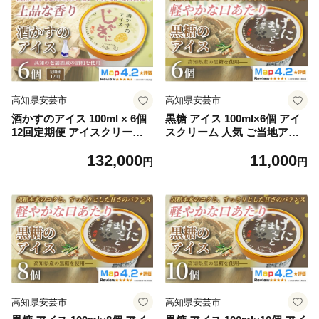
題 ユニーク 変わり種 ホーム
題 ユニーク 変わり種 ホーム
パーティー おもてなし 詰め
パーティー おもてなし 詰め
合わせ 贈り物 贈答 ギフト プ
合わせ 贈り物 贈答 ギフト プ
レゼント リピート ジェラー
レゼント リピート ジェラー
ト 安芸市 高知県
ト 安芸市 高知県
高知県安芸市
高知県安芸市
酒かすのアイス 100ml × 6個
黒糖 アイス 100ml×6個 アイ
12回定期便 アイスクリーム
スクリーム 人気 ご当地アイ
人気 おやつ お菓子 米 麹 ア
ス 高知県 黒糖味 黒砂糖 スイ
132,000
11,000
イスクリーム ファミリー お
ーツ デザート お菓子 おやつ
円
円
すすめ ご当地アイス アイス
ヘルシー 高知県産 スイーツ
高知県 日本酒 安芸虎 スイー
氷菓 手作り 話題 ユニーク 変
ツ デザート ヘルシー 手作り
わり種 ホームパーティー お
話題 ユニーク 変わり種 ホー
もてなし 詰め合わせ 贈り物
ムパーティー おもてなし 詰
贈答 冷凍 ギフト プレゼント
め合わせ 贈り物 贈答 ギフト
ロングセラー リピート 安芸
プレゼント リピート ジェラ
市 高知県
ート 安芸市 高知県
高知県安芸市
高知県安芸市