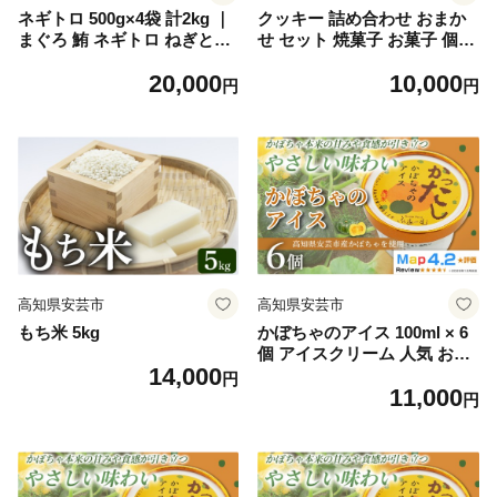
ネギトロ 500g×4袋 計2kg ｜
クッキー 詰め合わせ おまか
まぐろ 鮪 ネギトロ ねぎとろ
せ セット 焼菓子 お菓子 個包
訳あり まぐろたたき まぐろ
装 クッキー おかし お菓子 焼
20,000
10,000
のたたき マグロたたき ネギ
き菓子 アソート 洋菓子倶楽
円
円
とろ ねぎトロ maguro 父の
部 クッキー スノーボール 詰
日 小分け 家庭用 食べきりサ
合わせ お菓子 手作り ギフト
イズ 人気ネギトロ ふるさと
セット プレゼント 贈答 贈り
納税ネギトロ ネギトロランキ
物 お取り寄せ つめあわせ 高
ング 大熊 安芸市 高知県
知県安芸市
高知県安芸市
高知県安芸市
もち米 5kg
かぼちゃのアイス 100ml × 6
個 アイスクリーム 人気 おや
14,000
つ お菓子 アイスクリーム フ
円
11,000
ァミリー おすすめ ご当地ア
円
イス アイス 高知県 かぼちゃ
フレーバー スイーツ デザー
ト ヘルシー 牛乳 ミルク 濃厚
手作り 話題 ユニーク 変わり