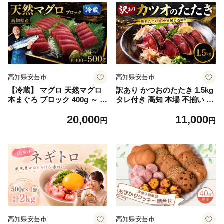
高知県安芸市
高知県安芸市
【冷蔵】 マグロ 天然マグロ
訳あり かつおのたたき 1.5kg
本まぐろ ブロック 400g ～ 5
タレ付き 高知 本場 不揃い カ
00g まぐろ マグロ刺身 厳選
ツオ 人気 かつおのタタキ 冷
20,000
11,000
本マグロ マグロ たたき マグ
凍 カツオのタタキ 鰹 瞬間冷
円
円
ロ丼 鮪 マグロ漬け丼の具 冷
凍 一本釣り 鰹たたき かつお
蔵 新鮮 鮪 国産 マグロ ネギ
のたたき かつおたたき かつ
トロ丼 高知県産 マグロ まぐ
お 父の日 冷凍 魚貝 魚介類
ろ ブロック 赤身 天然 スライ
海鮮 お試し 個包装 小分け 10
ス刺し身 さしみ ユッケ 魚介
000円 1万円 旬の鮮魚等 加工
魚 海鮮 海鮮丼 おかず 惣菜
品等 安芸市 高知県
お取り寄せ ギフト プレゼン
ト 父の日 高知県 おいしい 簡
単 時短 海の幸 生鮮
高知県安芸市
高知県安芸市