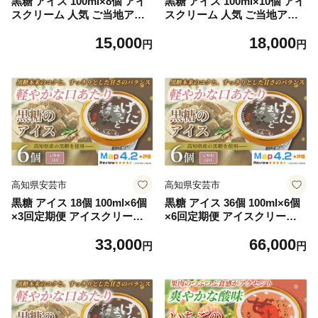
黒糖 アイス 100ml×8個 アイ
黒糖 アイス 100ml×10個 アイ
スクリーム 人気 ご当地アイ
スクリーム 人気 ご当地アイ
ス 高知県 黒糖味 黒砂糖 スイ
ス 高知県 黒糖味 黒砂糖 スイ
15,000
18,000
ーツ デザート お菓子 おやつ
ーツ デザート お菓子 おやつ
円
円
ヘルシー 高知県産 スイーツ
ヘルシー 高知県産 スイーツ
氷菓 手作り 話題 ユニーク 変
氷菓 手作り 話題 ユニーク 変
わり種 ホームパーティー お
わり種 ホームパーティー お
もてなし 詰め合わせ 贈り物
もてなし 詰め合わせ 贈り物
贈答 冷凍 ギフト プレゼント
贈答 冷凍 ギフト プレゼント
ロングセラー リピート 安芸
ロングセラー リピート 安芸
市 高知県
市 高知県
高知県安芸市
高知県安芸市
黒糖 アイス 18個 100ml×6個
黒糖 アイス 36個 100ml×6個
×3回定期便 アイスクリーム
×6回定期便 アイスクリーム
人気 ご当地アイス 高知県 黒
人気 ご当地アイス 高知県 黒
33,000
66,000
糖味 黒砂糖 スイーツ デザー
糖味 黒砂糖 スイーツ デザー
円
円
ト お菓子 おやつ ヘルシー 高
ト お菓子 おやつ ヘルシー 高
知県産 スイーツ 氷菓 手作り
知県産 スイーツ 氷菓 手作り
話題 ユニーク 変わり種 ホー
話題 ユニーク 変わり種 ホー
ムパーティー おもてなし 詰
ムパーティー おもてなし 詰
め合わせ 贈り物 贈答 冷凍 ギ
め合わせ 贈り物 贈答 冷凍 ギ