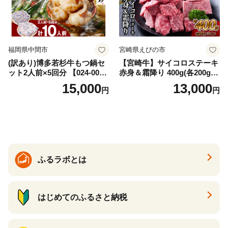
福岡県中間市
宮崎県えびの市
(訳あり)博多若杉牛もつ鍋セ
【宮崎牛】サイコロステーキ
ット2人前×5回分 【024-002
赤身＆霜降り 400g(各200g×
7】
１P 計2P) 真空パック 冷凍
15,000
13,000
円
円
ふるラボとは
はじめてのふるさと納税