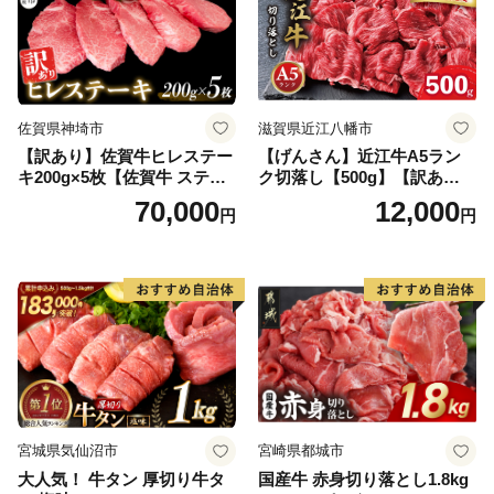
佐賀県神埼市
滋賀県近江八幡市
【訳あり】佐賀牛ヒレステー
【げんさん】近江牛A5ラン
キ200g×5枚【佐賀牛 ステー
ク切落し【500g】【訳あり】
キ ブランド肉 ヒレ肉 フィレ
【DG12W】
70,000
12,000
円
円
肉 ジューシー ヘルシー】(H0
65175)
宮城県気仙沼市
宮崎県都城市
大人気！ 牛タン 厚切り牛タ
国産牛 赤身切り落とし1.8kg