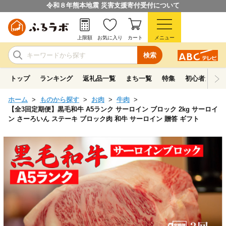
令和８年熊本地震 災害支援寄付受付について
上限額
お気に入り
カート
メニュー
検索
トップ
ランキング
返礼品一覧
まち一覧
特集
初心者ガイド
ホーム
ものから探す
お肉
牛肉
【全3回定期便】黒毛和牛 A5ランク サーロイン ブロック 2kg サーロイ
ン さーろいん ステーキ ブロック肉 和牛 サーロイン 贈答 ギフト