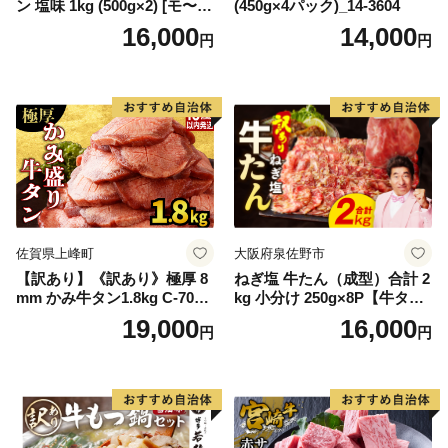
ン 塩味 1kg (500g×2) [モ〜ラ
(450g×4パック)_14-3604
ンド 宮城県 気仙沼市 205646
16,000
14,000
円
円
60] 肉 牛肉 精肉 牛たん 牛タ
ン塩 牛たん塩 冷凍 焼肉 BB
Q アウトドア バーベキュー
厚切り タン
佐賀県上峰町
大阪府泉佐野市
【訳あり】《訳あり》極厚 8
ねぎ塩 牛たん（成型）合計 2
mm かみ牛タン1.8kg C-709-
kg 小分け 250g×8P【牛タン
AS
牛肉 焼肉用 薄切り 訳あり サ
19,000
16,000
円
円
イズ不揃い】