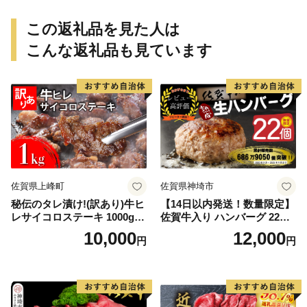
この返礼品を見た人は
こんな返礼品も見ています
佐賀県上峰町
佐賀県神埼市
秘伝のタレ漬け!(訳あり)牛ヒ
【14日以内発送！数量限定】
レサイコロステーキ 1000g
佐賀牛入り ハンバーグ 22個
【B-1098-AS】
2.6kg(120g×22個)【佐賀牛
10,000
12,000
円
円
黒毛和牛 ブランド牛 九州 ハ
ンバーグ 牛肉 豚肉 国産 お弁
当 おかず 惣菜 おすすめ 人
気】(H083106)