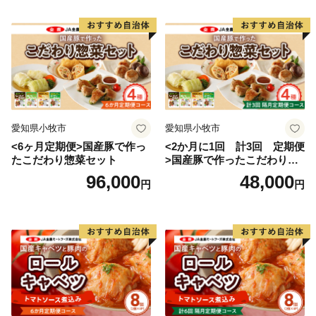
愛知県小牧市
愛知県小牧市
<6ヶ月定期便>国産豚で作っ
<2か月に1回 計3回 定期便
たこだわり惣菜セット
>国産豚で作ったこだわり惣
菜セット
96,000
48,000
円
円