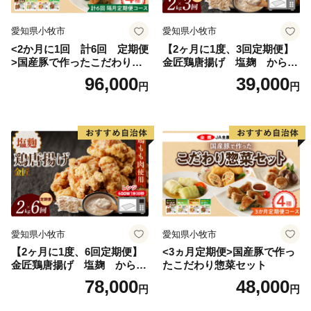
愛知県小牧市
愛知県小牧市
<2か月に1回 計6回 定期便
【2ヶ月に1度、3回定期便】
>国産豚で作ったこだわり惣
金匠鶏唐揚げ 塩麹 からあ
菜セット
げ
96,000
39,000
円
円
愛知県小牧市
愛知県小牧市
【2ヶ月に1度、6回定期便】
<3ヵ月定期便>国産豚で作っ
金匠鶏唐揚げ 塩麹 からあ
たこだわり惣菜セット
げ
78,000
48,000
円
円