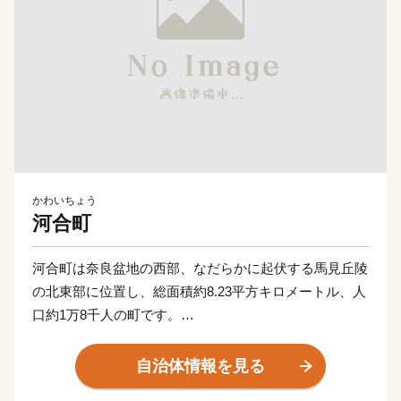
かわいちょう
河合町
河合町は奈良盆地の西部、なだらかに起伏する馬見丘陵
の北東部に位置し、総面積約8.23平方キロメートル、人
口約1万8千人の町です。
町の歴史は古く、約15000年前の旧石器時代に人々の生
活の痕跡が見られ、続く縄文時代以降、各時代の遺跡が
自治体情報を見る
残されています。