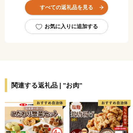
廣瀬神社では毎年2月11日になると砂かけ祭りが行わ
すべての返礼品を見る
れ、五穀豊穣を祈り砂を掛け合う大和の奇祭として有名
です。
町内には奈良公園に次ぐ県内2番目の広さを誇る馬見丘
お気に入りに追加する
陵公園が広がっており、季節によって色とりどりの花が
咲き乱れます。
特産品としては、イチゴやブドウなどの果実が有名で、
それらを使用したスイーツもカフェなどで販売されてい
ます。
大都市へのアクセスも良く、整然とした街並みの中で、
歴史文化を肌で感じながら心豊かに暮らすことができま
関連する返礼品 | "お肉"
す。