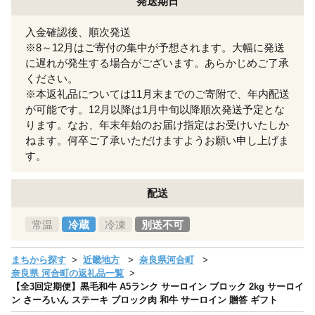
発送期日
入金確認後、順次発送
※8～12月はご寄付の集中が予想されます。大幅に発送
に遅れが発生する場合がございます。あらかじめご了承
ください。
※本返礼品については11月末までのご寄附で、年内配送
が可能です。12月以降は1月中旬以降順次発送予定とな
ります。なお、年末年始のお届け指定はお受けいたしか
ねます。何卒ご了承いただけますようお願い申し上げま
す。
配送
常温
冷蔵
冷凍
別送不可
まちから探す
近畿地方
奈良県河合町
奈良県 河合町の返礼品一覧
【全3回定期便】黒毛和牛 A5ランク サーロイン ブロック 2kg サーロイ
ン さーろいん ステーキ ブロック肉 和牛 サーロイン 贈答 ギフト