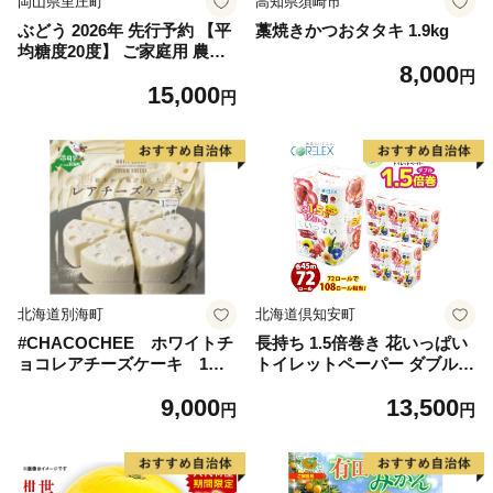
岡山県里庄町
高知県須崎市
ぶどう 2026年 先行予約 【平
藁焼きかつおタタキ 1.9kg
均糖度20度】 ご家庭用 農家
8,000
こだわりの シャイン マスカ
円
15,000
ット 2～3房 合計約1.2kg ブ
円
ドウ 葡萄 岡山県産 国産 フル
ーツ 果物 【 Nini farm 農家
直送 】
北海道別海町
北海道倶知安町
#CHACOCHEE ホワイトチ
長持ち 1.5倍巻き 花いっぱい
ョコレアチーズケーキ 1ホ
トイレットペーパー ダブル 4
ール(直径15cm)（北海道,別
5ｍ 計72ロール 全18種 花柄
9,000
13,500
海町,チーズ,ちーず,チーズケ
プリント ハーブ 香り付き 日
円
円
ーキ,ふるさと納税）
本製 まとめ買い 防災 常備品
ペーパー エコ 日用雑貨 消耗
品 備蓄 送料無料 北海道 倶知
安町 日用品