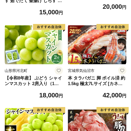
す 茹でたて 釜揚げ しらす 無
20,000
着色 安心 安全 赤穂の塩 新鮮
円
15,000
国産 海の幸 海鮮 魚介 紀州湯
円
浅湾直送 まるとも海産 お取
り寄せ 和歌山県 湯浅町 送料
無料_C6035n
山形県河北町
宮城県気仙沼市
【令和8年産】 ぶどう シャイ
本 タラバガニ 脚 ボイル済 約
ンマスカット 2房入り（1房6
1.5kg 極太7Lサイズ [カネダ
00g前後） 秀品 山形県河北町
イ 宮城県 気仙沼市 2056432
18,000
42,000
産【山形eLab】 ka074-023-r
6] カニ かに 蟹 たらばがに た
円
円
8
らば蟹 タラバ蟹 たらば タラ
バ ボイル