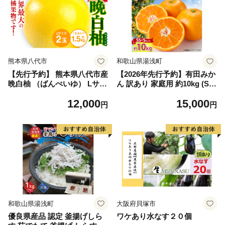
熊本県八代市
和歌山県湯浅町
【先行予約】 熊本県八代市産
【2026年先行予約】有田みか
晩白柚 （ばんぺいゆ） Lサイ
ん 訳あり 家庭用 約10kg (S
ズ 2玉 柑橘 みかん 果物 くだ
S、Sサイズ) みかん 温州みか
12,000
15,000
もの フルーツ おやつ 特産 熊
ん フルーツ 柑橘 果物 果実
円
円
本県 八代市 【2026年12月上
ジューシー 人気 国産 食べ物
旬より順次発送】
和歌山県 湯浅町 送料無料_ZJ
6098
和歌山県湯浅町
大阪府貝塚市
優良県産品 認定 釜揚げしら
ワケあり水なす２０個