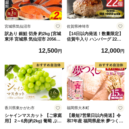
宮城県気仙沼市
佐賀県神埼市
訳あり 銀鮭 切身 約2kg [宮城
【14日以内発送！数量限定】
東洋 宮城県 気仙沼市 205649
佐賀牛入り ハンバーグ 22個
91] 鮭 魚介類 海鮮 訳アリ 規
2.6kg(120g×22個)【佐賀牛 黒
12,500
12,000
格外 不揃い さけ サケ 鮭切身
毛和牛 ブランド牛 九州 ハン
円
円
シャケ 切り身 冷凍 家庭用 お
バーグ 牛肉 豚肉 国産 お弁当
かず 弁当 支援 サーモン 銀鮭
おかず 惣菜 おすすめ 人気】
切り身 魚 わけあり
(H083106)
香川県東かがわ市
福岡県大木町
シャインマスカット 【ご家庭
【最短7営業日以内発送】令
用】 2～6房(約2kg) 葡萄 ぶど
和7年産 福岡県産米 夢つくし
う ブドウ フルーツ 果物 くだ
15kg 精米 ※北海道・沖縄・