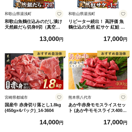
和歌山県湯浅町
和歌山県湯浅町
和歌山魚鶴仕込みのだし漬け
リピーター続出！ 高評価 魚
天然銀だら切身8切（真空パ
鶴仕込の天然 紅サケ 紅鮭 鮭
ック入） 約720g 小分け 独自
サーモン 切身 切り身 約1kg
13,000
17,000
製法 良質な脂 ふっくら 柔ら
レビュー高評価 小分け 真空
円
円
かい 身質 甘み 旨味 白身魚の
パック 梅酒 真昆布 使用 だし
トロ 梅酒 北海道南産 真こん
まろやか 天然 鮭 魚 海の幸
ぶ だし漬け 煮付け ムニエル
海鮮 魚介 食品 食べ物 おかず
味噌漬け 鍋物 冷凍 湯浅町 送
お弁当 水産加工品 冷凍 グル
料無料_G7334
メ お取り寄せ 和歌山県 湯浅
町 送料無料_G7317
宮崎県都城市
熊本県八代市
国産牛 赤身切り落とし1.8kg
あか牛赤身モモスライスセッ
(450g×4パック)_14-3604
ト (あか牛モモスライス400
g、あか牛のたれ200ml付き)
14,000
17,000
円
円