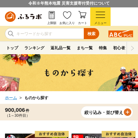
令和８年熊本地震 災害支援寄付受付について
上限額
お気に入り
カート
メニュー
検索
トップ
ランキング
返礼品一覧
まち一覧
特集
初心者ガイド
ホーム
ものから探す
900,006
件
絞り込み・並び替え
（1～30件目）