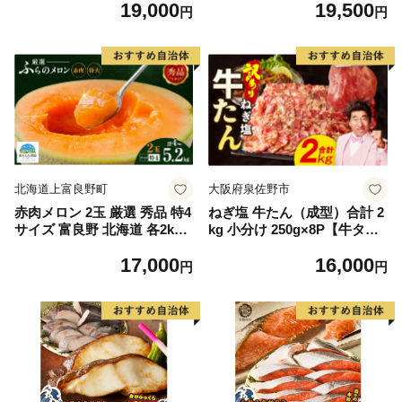
19,000
19,500
もの 果実 旬の果物 旬のフル
離島は配送不可
円
円
ーツ 香川 香川県 東かがわ市
北海道上富良野町
大阪府泉佐野市
赤肉メロン 2玉 厳選 秀品 特4
ねぎ塩 牛たん（成型）合計 2
サイズ 富良野 北海道 各2kg
kg 小分け 250g×8P【牛タン
～2.6kg 2玉 セット ファーム
牛肉 焼肉用 薄切り 訳あり サ
17,000
16,000
富良野 メロン めろん 果物 く
イズ不揃い】
円
円
だもの フルーツ デザート 旬
の果物 旬のフルーツ