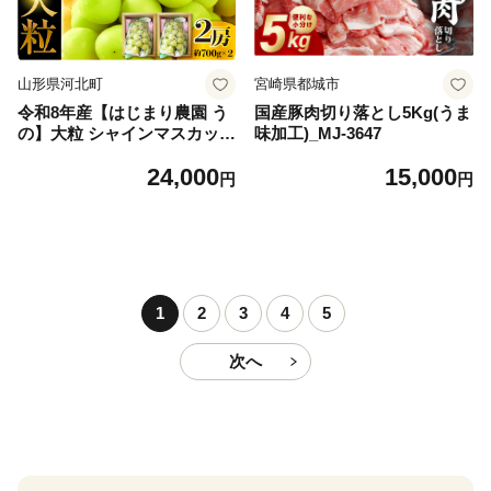
山形県河北町
宮崎県都城市
令和8年産【はじまり農園 う
国産豚肉切り落とし5Kg(うま
の】大粒 シャインマスカット
味加工)_MJ-3647
２房（約700g×2房） 山形県
24,000
15,000
河北町産 【河北町観光物産協
円
円
会】 ka002-004-r8
1
2
3
4
5
次へ