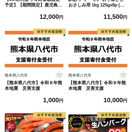
予定】【期間限定】鹿児島県
おさしみ用 1kg 125gx8p [足
大隅産うなぎ蒲焼4尾（400
利本店 宮城県 気仙沼市 2056
12,000
11,500
g） KN007-023
4313] 魚 魚介類 鮭 お刺し身
円
円
刺し身 刺身 生 生食 個包装
チリ銀鮭 銀鮭 海鮮 海鮮丼 魚
介
熊本県八代市
熊本県八代市
【熊本県八代市】令和８年熊
【熊本県八代市】令和８年熊
本地震 災害支援
本地震 災害支援
1,000
10,000
円
円