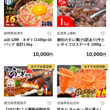
静岡県焼津市
佐賀県上峰町
a10-1289 ネギトロ100g×16
秘伝のタレ漬け!(訳あり)牛ヒ
パック 合計1.6kg
レサイコロステーキ 1000g
【B-1098-AS】
10,000
10,000
円
円
鹿児島県鹿屋市
宮城県気仙沼市
【10/1(木)より寄附金額改定
訳あり サーモン 切り落とし