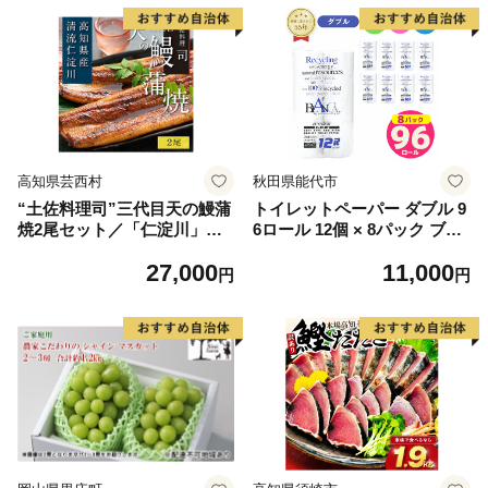
高知県芸西村
秋田県能代市
“土佐料理司”三代目天の鰻蒲
トイレットペーパー ダブル 9
焼2尾セット／「仁淀川」水
6ロール 12個 × 8パック ブラ
系の地下水使用 完全無投薬養
ンカ 再生紙 100％ 芯あり 日
27,000
11,000
殖 国産・高知県産〈高知市共
用品 消耗品 無香料 生活用品
円
円
通返礼品〉うなぎ 真空パック
備蓄 秋田県 能代市 送料無料
（ウナギう・たれセット）
《能代製紙》