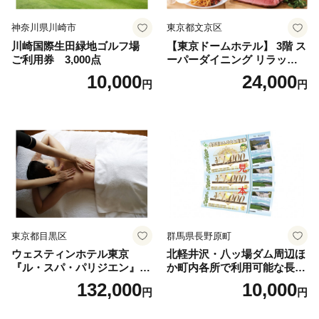
神奈川県川崎市
東京都文京区
川崎国際生田緑地ゴルフ場
【東京ドームホテル】 3階 ス
ご利用券 3,000点
ーパーダイニング リラッサ
ランチブッフェ お食事券 大
10,000
24,000
円
円
人1名様分 関東 東京 ご利用
券 ランチ 昼食 食事券 レスト
ラン ブッフェ 東京都 お食事
券
東京都目黒区
群馬県長野原町
ウェスティンホテル東京
北軽井沢・八ッ場ダム周辺ほ
『ル・スパ・パリジエン』選
か町内各所で利用可能な長野
べるボディセラピー90分/1名
原町ふるさと感謝券（3,000
132,000
10,000
円
円
円分）【トラベル 観光 旅行
お土産 群馬県 長野原町 北軽