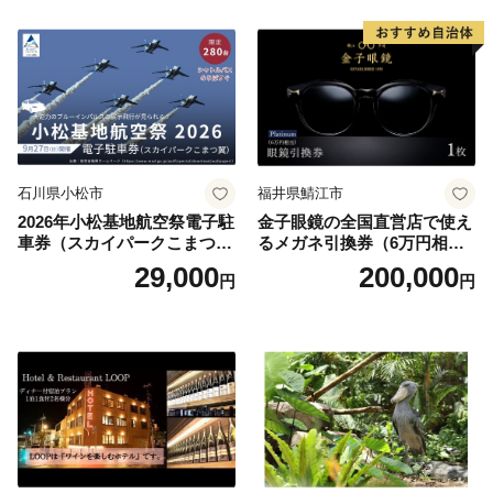
井沢】
石川県小松市
福井県鯖江市
2026年小松基地航空祭電子駐
金子眼鏡の全国直営店で使え
車券（スカイパークこまつ
るメガネ引換券（6万円相
翼） 駐車場 シャトルバスの
当） Platinum
29,000
200,000
円
円
りばすぐ 石川県 小松市