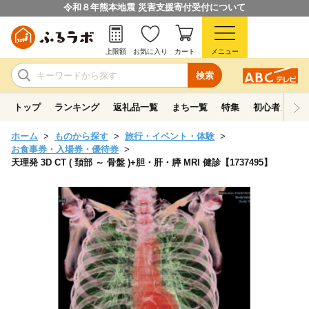
令和８年熊本地震 災害支援寄付受付について
上限額
お気に入り
カート
メニュー
検索
トップ
ランキング
返礼品一覧
まち一覧
特集
初心者ガイド
ホーム
ものから探す
旅行・イベント・体験
お食事券・入場券・優待券
天理発 3D CT ( 頚部 ～ 骨盤 )+胆・肝・膵 MRI 健診【1737495】