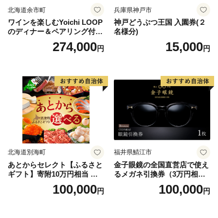
北海道余市町
兵庫県神戸市
ワインを楽しむYoichi LOOP
神戸どうぶつ王国 入園券(２
のディナー＆ペアリング付宿
名様分)
泊プラン＜デラックスツイン
274,000
15,000
円
円
＞
北海道別海町
福井県鯖江市
あとからセレクト【ふるさと
金子眼鏡の全国直営店で使え
ギフト】寄附10万円相当 あ
るメガネ引換券（3万円相
とから選べる！ ギフト いく
当） Bronze
100,000
100,000
円
円
ら ほたて 海鮮 牛肉 別海町
ケーキ アイス （ 後から 選べ
る カタログ カタログポイン