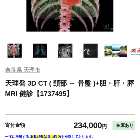
奈良県 天理市
天理発 3D CT ( 頚部 ～ 骨盤 )+胆・肝・膵
MRI 健診【1737495】
234,000
寄付金額
在庫あり
円
一度に決済する
返礼品数は３つ以内
を推奨しております。