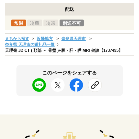
配送
常温
冷蔵
冷凍
別送不可
まちから探す
近畿地方
奈良県天理市
奈良県 天理市の返礼品一覧
天理発 3D CT ( 頚部 ～ 骨盤 )+胆・肝・膵 MRI 健診【1737495】
このページをシェアする