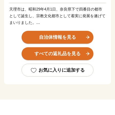
天理市は、昭和29年4月1日、奈良県下で四番目の都市
として誕生し、宗教文化都市として着実に発展を遂げて
まいりました。
私たちのまち“天理市”は、緑あふれる“大和青垣”に抱か
自治体情報を見る
れ、卑弥呼の里を思わせる黒塚古墳から出土した多数の
三角縁神獣鏡等、数多くの文化財をはじめ、日本最古の
すべての返礼品を見る
道といわれる“山の辺の道”が現存するなど、歴史と自然
が一体となって息づいている“まち”です。
お気に入りに追加する
●お問い合わせ先
【ふるさと納税サポートセンター】
TEL：0570‐015‐482（平日10時～17時）
Mail：ask-fc@furusato-support.jp
休業日：祝祭日・特定休業期間