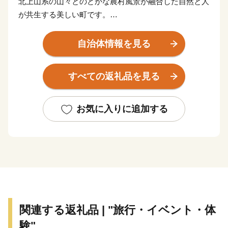
北上山系の山々とのどかな農村風景が融合した自然と人
が共生する美しい町です。
春のチューリップをはじめ、アジサイなど花咲く町は
「ひとにやさしく活力あふれるまち」の実現に向けて全
自治体情報を見る
力で取り組んでいます。
また、自然と調和した再生可能エネルギー供給を安定
すべての返礼品を見る
化させることが求められる昨今、太陽光発電や養鶏業か
らの排出物をエネルギーとしたバイオマス発電など地域
の特性を生かした再生可能エネルギーの推進を図ってい
お気に入りに追加する
ます。
「子育て支援日本一のまち」を目指し、高校生までの
医療費無償化や学校給食費の無償化、教育環境の充実な
ど、子育て支援にも力を入れるとともに、住民、地域、
民間、行政等の協働による住みよいまちづくりも進めて
います。
広がる山々と大地、雪谷川などの豊富な水資源を利用
関連する返礼品 | "旅行・イベント・体
し木炭や雑穀、新鮮な野菜など多くの食材と、これらを
験"
原料とした特産品やお菓子など魅力的な商品をお礼の品