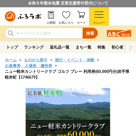
令和８年熊本地震 災害支援寄付受付について
上限額
お気に入り
カート
メニュー
検索
トップ
ランキング
返礼品一覧
まち一覧
特集
初心者ガイド
ホーム
ものから探す
旅行・イベント・体験
お食事券・入場券・優待券
ニュー軽米カントリークラブ ゴルフ プレー 利用券(60,000円分)岩手県
軽米町【1746679】