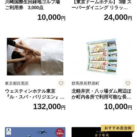
川崎国際生田緑地ゴルフ場
【東京ドームホテル】 3階 ス
ご利用券 3,000点
ーパーダイニング リラッサ
ランチブッフェ お食事券 大
10,000
24,000
円
円
人1名様分 関東 東京 ご利用
券 ランチ 昼食 食事券 レスト
ラン ブッフェ 東京都 お食事
券
東京都目黒区
群馬県長野原町
ウェスティンホテル東京
北軽井沢・八ッ場ダム周辺ほ
『ル・スパ・パリジエン』選
か町内各所で利用可能な長野
べるボディセラピー90分/1名
原町ふるさと感謝券（3,000
132,000
10,000
円
円
円分）【トラベル 観光 旅行
お土産 群馬県 長野原町 北軽
井沢】