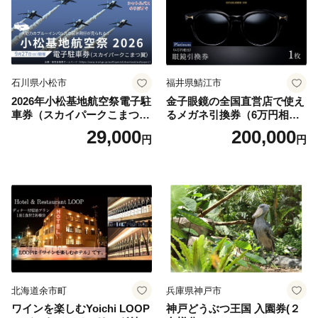
石川県小松市
福井県鯖江市
2026年小松基地航空祭電子駐
金子眼鏡の全国直営店で使え
車券（スカイパークこまつ
るメガネ引換券（6万円相
翼） 駐車場 シャトルバスの
当） Platinum
29,000
200,000
円
円
りばすぐ 石川県 小松市
北海道余市町
兵庫県神戸市
ワインを楽しむYoichi LOOP
神戸どうぶつ王国 入園券(２