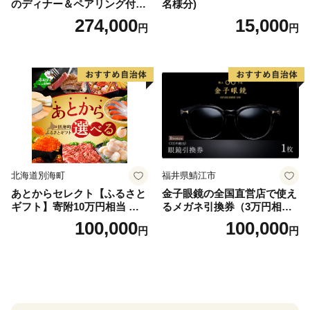
のディナー＆ペアリング付宿
名様分)
泊プラン＜デラックスツイン
274,000
15,000
円
円
＞
北海道別海町
福井県鯖江市
あとからセレクト【ふるさと
金子眼鏡の全国直営店で使え
ギフト】寄附10万円相当 あ
るメガネ引換券（3万円相
とから選べる！ ギフト いく
当） Bronze
100,000
100,000
円
円
ら ほたて 海鮮 牛肉 別海町
ケーキ アイス （ 後から 選べ
る カタログ カタログポイン
ト カタログギフト あとから
カタログ あとからカタログ
ポイント あとからカタログ