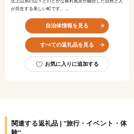
北上山系の山々とのどかな農村風景が融合した自然と人
が共生する美しい町です。
春のチューリップをはじめ、アジサイなど花咲く町は
「ひとにやさしく活力あふれるまち」の実現に向けて全
自治体情報を見る
力で取り組んでいます。
また、自然と調和した再生可能エネルギー供給を安定
すべての返礼品を見る
化させることが求められる昨今、太陽光発電や養鶏業か
らの排出物をエネルギーとしたバイオマス発電など地域
の特性を生かした再生可能エネルギーの推進を図ってい
お気に入りに追加する
ます。
「子育て支援日本一のまち」を目指し、高校生までの
医療費無償化や学校給食費の無償化、教育環境の充実な
ど、子育て支援にも力を入れるとともに、住民、地域、
民間、行政等の協働による住みよいまちづくりも進めて
います。
広がる山々と大地、雪谷川などの豊富な水資源を利用
関連する返礼品 | "旅行・イベント・体
し木炭や雑穀、新鮮な野菜など多くの食材と、これらを
験"
原料とした特産品やお菓子など魅力的な商品をお礼の品