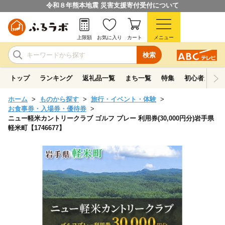
令和８年熊本地震 災害支援寄付受付について
上限額
お気に入り
カート
メニュー
検索
トップ
ランキング
返礼品一覧
まち一覧
特集
初心者ガイド
ホーム
ものから探す
旅行・イベント・体験
お食事券・入場券・優待券
ニュー軽米カントリークラブ ゴルフ プレー 利用券(30,000円分)岩手県
軽米町【1746677】