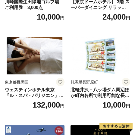
川崎国際生田緑地ゴルフ場
【東京ドームホテル】 3階 ス
ご利用券 3,000点
ーパーダイニング リラッサ
ランチブッフェ お食事券 大
10,000
24,000
円
円
人1名様分 関東 東京 ご利用
券 ランチ 昼食 食事券 レスト
ラン ブッフェ 東京都 お食事
券
東京都目黒区
群馬県長野原町
ウェスティンホテル東京
北軽井沢・八ッ場ダム周辺ほ
『ル・スパ・パリジエン』選
か町内各所で利用可能な長野
べるボディセラピー90分/1名
原町ふるさと感謝券（3,000
132,000
10,000
円
円
円分）【トラベル 観光 旅行
お土産 群馬県 長野原町 北軽
井沢】