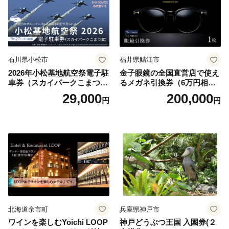
石川県小松市
福井県鯖江市
2026年小松基地航空祭電子駐
金子眼鏡の全国直営店で使え
車券（スカイパークこまつ
るメガネ引換券（6万円相
翼） 駐車場 シャトルバスの
当） Platinum
29,000
200,000
円
円
りばすぐ 石川県 小松市
北海道余市町
兵庫県神戸市
ワインを楽しむYoichi LOOP
神戸どうぶつ王国 入園券(２