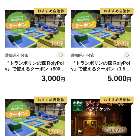
紅茶 スイーツ アフタヌーン
ティー チケット 券 2名様分
お祝 誕生日 記念日 名鉄小牧
ホテル 愛知県 小牧市 送料無
料
愛知県小牧市
愛知県小牧市
『トランポリンの森 RolyPol
『トランポリンの森 RolyPol
y』で使えるクーポン（900
y』で使えるクーポン（1,500
円）
円）
3,000
5,000
円
円