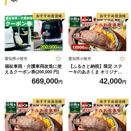
としてご用意しております。
軽米町への応援よろしくお願いします！
愛知県小牧市
愛知県小牧市
福祉車両・介護車両改造に使
【ふるさと納税】限定 ステ
えるクーポン券(200,000 円)
ーキのあさくま オリジナル
お食事券 12000円 お好きなメ
669,000
42,000
円
円
ニュー 好きなだけ コーンス
ープ カレー サラダ プリン ソ
フトクリーム デザート 愛知
県 小牧店 小牧市 チケット 送
料無料