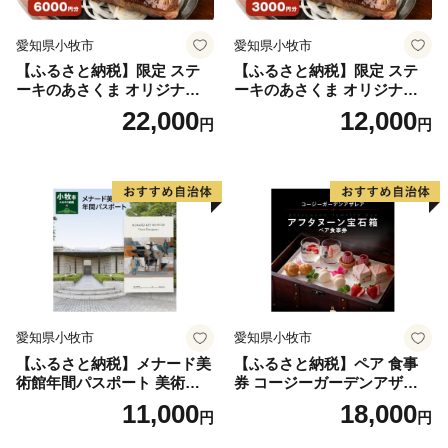
愛知県小牧市
愛知県小牧市
【ふるさと納税】限定 ステ
【ふるさと納税】限定 ステ
ーキのあさくま オリジナル
ーキのあさくま オリジナル
お食事券 6000円 お好きなメ
お食事券 3000円 お好きなメ
22,000
12,000
円
円
ニュー 好きなだけ コーンス
ニュー 好きなだけ コーンス
ープ カレー サラダ プリン ソ
ープ カレー サラダ プリン ソ
フトクリーム デザート 愛知
フトクリーム デザート 愛知
県 小牧店 小牧市 チケット 送
県 小牧店 小牧市 チケット 送
料無料
料無料
愛知県小牧市
愛知県小牧市
【ふるさと納税】メナード美
【ふるさと納税】ペア 食事
術館年間パスポート 美術館
券 コージーガーデンアザレ
メナード アート
ア アフタヌーン宝石箱 ホテ
11,000
18,000
円
円
ル特製 デザート 6種類 サン
ドウィッチ コーヒー または