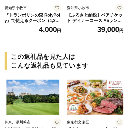
愛知県小牧市
愛知県小牧市
『トランポリンの森 RolyPol
【ふるさと納税】ペアチケッ
y』で使えるクーポン（1,200
ト ディナーコース A5ランク
円）
飛騨牛 コース 記念日 お誕生
4,000
39,000
円
円
日 特別な日 完全個室 ノンア
ルコール スパークリングワ
イン 1本付き デザート ドリ
ンク セレブレ お食事券 愛知
県 小牧市 送料無料
この返礼品を見た人は
こんな返礼品も見ています
神奈川県川崎市
東京都文京区