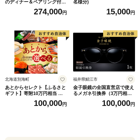
のディナー＆ペアリング付宿
名様分)
泊プラン＜デラックスツイン
274,000
15,000
円
円
＞
北海道別海町
福井県鯖江市
あとからセレクト【ふるさと
金子眼鏡の全国直営店で使え
ギフト】寄附10万円相当 あ
るメガネ引換券（3万円相
とから選べる！ ギフト いく
当） Bronze
100,000
100,000
円
円
ら ほたて 海鮮 牛肉 別海町
ケーキ アイス （ 後から 選べ
る カタログ カタログポイン
ト カタログギフト あとから
カタログ あとからカタログ
ポイント あとからカタログ