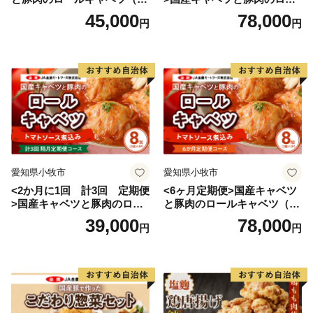
入り）
ルキャベツ（4P入り）
45,000
78,000
円
円
愛知県小牧市
愛知県小牧市
<2か月に1回 計3回 定期便
<6ヶ月定期便>国産キャベツ
>国産キャベツと豚肉のロー
と豚肉のロールキャベツ（4P
ルキャベツ（4P入り）
入り）
39,000
78,000
円
円