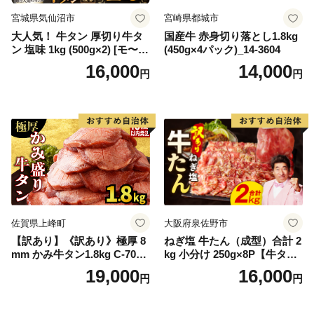
宮城県気仙沼市
宮崎県都城市
大人気！ 牛タン 厚切り牛タ
国産牛 赤身切り落とし1.8kg
ン 塩味 1kg (500g×2) [モ〜ラ
(450g×4パック)_14-3604
ンド 宮城県 気仙沼市 205646
16,000
14,000
円
円
60] 肉 牛肉 精肉 牛たん 牛タ
ン塩 牛たん塩 冷凍 焼肉 BB
Q アウトドア バーベキュー
厚切り タン
佐賀県上峰町
大阪府泉佐野市
【訳あり】《訳あり》極厚 8
ねぎ塩 牛たん（成型）合計 2
mm かみ牛タン1.8kg C-709-
kg 小分け 250g×8P【牛タン
AS
牛肉 焼肉用 薄切り 訳あり サ
19,000
16,000
円
円
イズ不揃い】