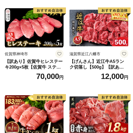
当 おかず 惣菜 おすすめ 人
気】(H083106)
佐賀県神埼市
滋賀県近江八幡市
【訳あり】佐賀牛ヒレステー
【げんさん】近江牛A5ラン
キ200g×5枚【佐賀牛 ステー
ク切落し【500g】【訳あり】
キ ブランド肉 ヒレ肉 フィレ
【DG12W】
70,000
12,000
円
円
肉 ジューシー ヘルシー】(H0
65175)