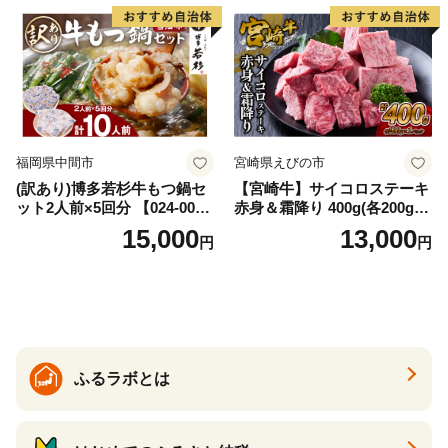
福岡県中間市
宮崎県えびの市
(訳あり)博多若杉牛もつ鍋セ
【宮崎牛】サイコロステーキ
ット2人前×5回分 【024-002
赤身＆霜降り 400g(各200g×
7】
１P 計2P) 真空パック 冷凍
15,000
13,000
円
円
ふるラボとは