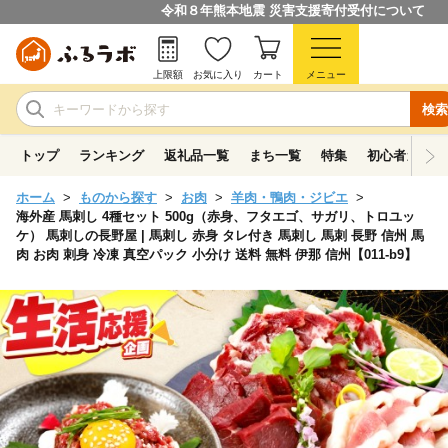
令和８年熊本地震 災害支援寄付受付について
上限額
お気に入り
カート
メニュー
検索
トップ
ランキング
返礼品一覧
まち一覧
特集
初心者ガイド
ホーム
ものから探す
お肉
羊肉・鴨肉・ジビエ
海外産 馬刺し 4種セット 500g（赤身、フタエゴ、サガリ、トロユッ
ケ） 馬刺しの長野屋 | 馬刺し 赤身 タレ付き 馬刺し 馬刺 長野 信州 馬
肉 お肉 刺身 冷凍 真空パック 小分け 送料 無料 伊那 信州【011-b9】