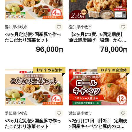
愛知県小牧市
愛知県小牧市
<6ヶ月定期便>国産豚で作っ
【2ヶ月に1度、6回定期便】
たこだわり惣菜セット
金匠鶏唐揚げ 塩麹 からあ
げ
96,000
78,000
円
円
愛知県小牧市
愛知県小牧市
<3ヵ月定期便>国産豚で作っ
<2か月に1回 計3回 定期便
たこだわり惣菜セット
>国産キャベツと豚肉のロー
ルキャベツ（6P入り）