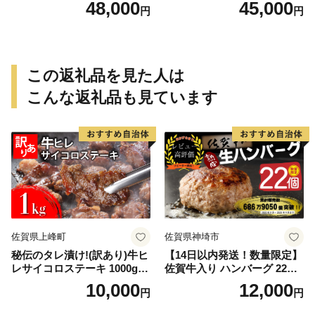
48,000
45,000
円
円
この返礼品を見た人は
こんな返礼品も見ています
佐賀県上峰町
佐賀県神埼市
秘伝のタレ漬け!(訳あり)牛ヒ
【14日以内発送！数量限定】
レサイコロステーキ 1000g
佐賀牛入り ハンバーグ 22個
【B-1098-AS】
2.6kg(120g×22個)【佐賀牛
10,000
12,000
円
円
黒毛和牛 ブランド牛 九州 ハ
ンバーグ 牛肉 豚肉 国産 お弁