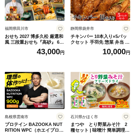
福岡県田川市
静岡県袋井市
おせち 2027 博多久松 厳選和
チキンバー 10本入り×5パッ
風 三段重おせち『高砂』 6.5
クセット 手羽先 惣菜 弁当 お
寸 3段重 2～3人前 おせち料
かず お酒 おつまみ ギフト キ
43,000
10,000
円
円
理 重箱 お正月 冷凍おせち 縁
ャンプ アウトドア キャンプ
起物 祝箸付 福岡 お節 オセチ
飯 保存食 非常食 鶏肉 肉 お
oseti osechi お祝い 迎春おせ
肉 鶏 人気 厳選 静岡県袋井市
ち 本格おせち おせち予約 年
末 年始 お取り寄せ 新春 贅沢
おせち こだわりおせち 惣菜
老舗おせち ふるさと納税お
せち 御節 お節料理 正月 調理
不要 おせち料理2027
島根県雲南市
石川県かほく市
プロテイン BAZOOKA NUT
まつや とり野菜みそ汁 2
RITION WPC（ホエイプロテ
種セット | 味噌汁 簡単調理