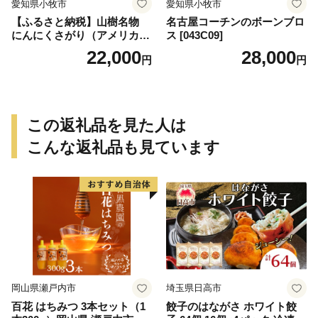
愛知県小牧市
愛知県小牧市
【ふるさと納税】山樹名物
名古屋コーチンのボーンブロ
にんにくさがり（アメリカ産
ス [043C09]
サガリ）1kg
22,000
28,000
円
円
この返礼品を見た人は
こんな返礼品も見ています
岡山県瀬戸内市
埼玉県日高市
百花 はちみつ 3本セット（1
餃子のはながさ ホワイト餃