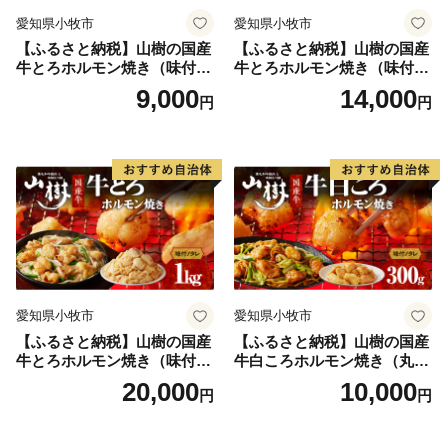
愛知県小牧市
愛知県小牧市
【ふるさと納税】山樹の国産
【ふるさと納税】山樹の国産
牛とろホルモン焼き（味付/
牛とろホルモン焼き（味付/
タレ） 300g
タレ） 600g ホルモン 肉
9,000
14,000
円
円
牛肉 山樹 国産牛 とろホルモ
ン焼き 300g×2パック 計600g
味付 タレ プリプリ 小腸 味噌
タレ にんにく バーベキュー
BBQ 炒め物 ホルモン丼 野菜
炒め 焼きうどん 下処理済み
愛知県 小牧市 冷凍 送料無料
愛知県小牧市
愛知県小牧市
【ふるさと納税】山樹の国産
【ふるさと納税】山樹の国産
牛とろホルモン焼き（味付
牛白ころホルモン焼き（丸
き/タレ）1kg
腸）味付 300g 肉 牛肉 山
20,000
10,000
円
円
樹 国産牛 白ころホルモン焼
き 300g 丸腸 味付 プリプリ
小腸 味噌タレ にんにく バー