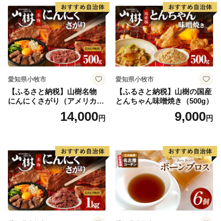
ベキュー 炒め物 ホルモン丼
野菜炒め 焼きうどん 下処理
済み 愛知県 小牧市 送料無料
愛知県小牧市
愛知県小牧市
【ふるさと納税】山樹名物
【ふるさと納税】山樹の国産
にんにくさがり（アメリカ産
とんちゃん味噌焼き（500g）
サガリ）500g
14,000
9,000
円
円