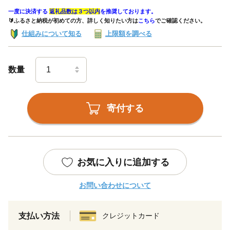
一度に決済する
返礼品数は３つ以内
を推奨しております。
🔰ふるさと納税が初めての方、詳しく知りたい方は
こちら
でご確認ください。
仕組みについて知る
上限額を調べる
数量
寄付する
お気に入りに追加する
お問い合わせについて
支払い方法
クレジットカード