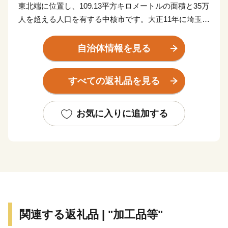
東北端に位置し、109.13平方キロメートルの面積と35万
人を超える人口を有する中核市です。大正11年に埼玉県
内で初めて市制を施行し、令和4年に市制施行100周年
を迎えます。
自治体情報を見る
遠く古代より交通の要衝、入間地域の政治の中心として
すべての返礼品を見る
発展してきた川越は、平安時代には桓武平氏の流れをく
む武蔵武士の河越氏が館を構え勢力を伸ばしました。室
町時代には、河越城を築城した太田道真・道灌父子の活
お気に入りに追加する
躍により、扇谷上杉氏（おうぎがやつうえすぎし）が関
東での政治・経済・文化の一端を担うとともに、河越の
繁栄を築きました。江戸時代には江戸の北の守りととも
に舟運を利用した物資の集積地として重要視されまし
た。
川越市は、都心から30キロメートルの首都圏に位置する
関連する返礼品 | "加工品等"
ベッドタウンでありながら、商品作物などを生産する近