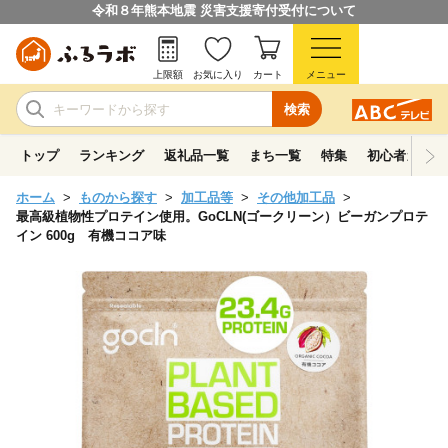
令和８年熊本地震 災害支援寄付受付について
上限額
お気に入り
カート
メニュー
検索
トップ
ランキング
返礼品一覧
まち一覧
特集
初心者ガイド
ホーム
ものから探す
加工品等
その他加工品
最高級植物性プロテイン使用。GoCLN(ゴークリーン）ビーガンプロテ
イン 600g 有機ココア味