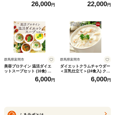
イン）＜プレーン＞ 900g｜
お味噌 おみそ みそ とり野菜
26,000
22,000
円
円
バズーカ岡田監修・植物由来
時短料理 時短ごはん ご当地
の甘味料使用・国内製造 島
フリーズドライ
根県雲南市/株式会社アルプ
ロン [AIEN005]
群馬県富岡市
群馬県富岡市
美容プロテイン 温活ダイエ
ダイエットクラムチャウダー
ットスープセット (16食) 小
＜豆乳仕立て＞(24食入) クラ
分け スープ 食べ比べ セット
ムチャウダー 豆乳 ダイエッ
6,000
6,000
円
円
詰合せ クラムチャウダー チ
ト スープ プロテイン たんぱ
ゲ コーン ポタージュ トマト
く質 食物繊維 食品 F20E-799
温活 ダイエット 美容 プロテ
イン 食品 F20E-809
ふるラボとは