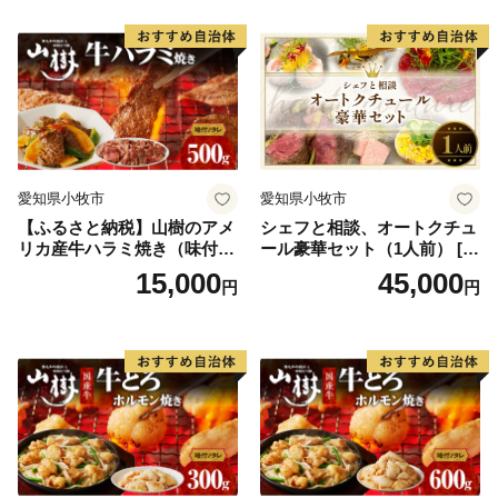
郊農業、交通の利便性を生かした流通業、伝統に培われ
た商工業、豊かな歴史と文化を資源とする観光など、充
実した都市機能を有しています。現在も、埼玉県南西部
地域の中心都市として発展を続けています。
川越市は、「人がつながり、魅力があふれ、だれもが住
み続けたいまち 川越」を将来都市像に、さまざまな施
愛知県小牧市
愛知県小牧市
策を着実に進めていくことで、その実現に向けて取り組
【ふるさと納税】山樹のアメ
シェフと相談、オートクチュ
んでいます。
リカ産牛ハラミ焼き（味付）
ール豪華セット（1人前） [04
川越市にゆかりのある方、川越市を応援したい方
500g
3C10]
15,000
45,000
円
円
ご支援をよろしくお願いします。