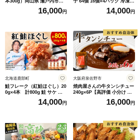
本300g）岡山県 瀬戸内市産
子 64個 16個×4パック 冷凍
石黒農園 ヨーグルト パン 砂
中華 点心 B級グルメ ご当地
16,000
14,000
円
円
糖の代わり 香り高い いい香
野菜 おつまみ おかず 簡単調
り 季節の花の蜜 トンガリ容
理 時短 リピート 保存 豚肉
器入り
特製 ポーク 大きめ ジューシ
ー ギフト お取り寄せ 日高市
北海道鹿部町
大阪府泉佐野市
鮭フレーク（紅鮭ほぐし）20
焼肉屋さんの牛タンシチュー
0g×4本 計800g 鮭 サケ 鮭
240g×6P【高評価 小分け 惣
ほぐし サケフレーク シャケ
菜 牛たん 一人暮らし 冷凍】
14,000
16,000
円
円
フレーク 鮭フレーク