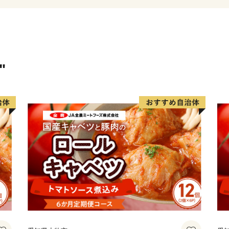
ができます。「秘窯の里」
の煙突が印象的です。
"