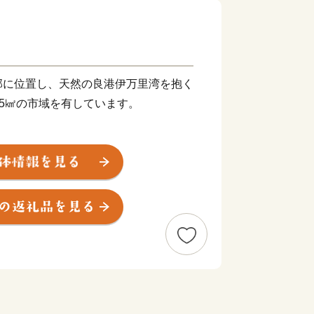
部に位置し、天然の良港伊万里湾を抱く
.25㎢の市域を有しています。
して栄え、「古伊万里文化」の香りが漂
で見ることができる風光明媚なまちで
牛は、肉質はきめ細かで柔らかく、とろ
由緒ある枝肉共励会で多くの賞に輝くな
物です。
元が軒を連ねており、楽しみながら散策