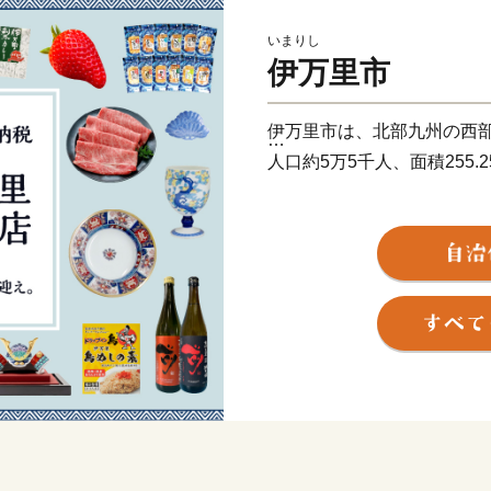
いまりし
伊万里市
伊万里市は、北部九州の西
人口約5万5千人、面積255
古伊万里や石炭の積出港と
う焼き物などを市内の随所
す。
全国的に評判の高い伊万里
けるほどの美味しさです。
ど、伊万里を代表する特産
大川内山は、伊万里焼の窯