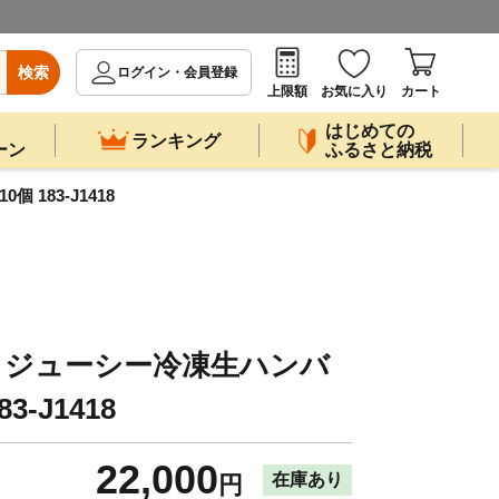
検索
ログイン・会員登録
上限額
お気に入り
カート
はじめての
ランキング
ーン
ふるさと納税
183-J1418
】ジューシー冷凍生ハンバ
3-J1418
22,000
在庫あり
円