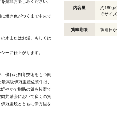
グを是非お楽しみください。
内容量
約180g
※サイズ
面に焼き色がつくまで中火で
賞味期限
製造日か
りの水またはお湯、もしくは
ーシーに仕上がります。
で、優れた飼育技術をもつ飼
た最高級伊万里産佐賀牛は、
は鮮やかで脂肪の質も抜群で
枝肉共励会において多くの賞
、伊万里焼とともに伊万里を