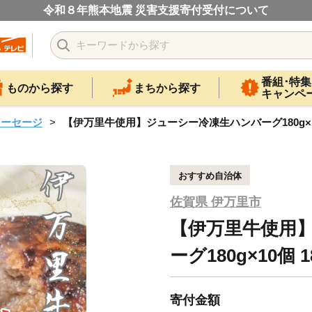
令和８年熊本地震 災害支援寄付受付について
番組･特集
ものから探す
まちから探す
キャンペ
ソーセージ
【伊万里牛使用】ジューシー冷凍生ハンバーグ180g×10個 
おすすめ自治体
佐賀県 伊万里市
【伊万里牛使用
ーグ180g×10個 18
寄付金額