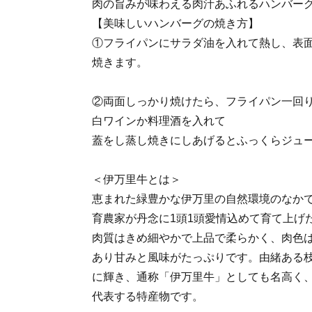
肉の旨みが味わえる肉汁あふれるハンバー
【美味しいハンバーグの焼き方】
①フライパンにサラダ油を入れて熱し、表
焼きます。
②両面しっかり焼けたら、フライパン一回
白ワインか料理酒を入れて
蓋をし蒸し焼きにしあげるとふっくらジュ
＜伊万里牛とは＞
恵まれた緑豊かな伊万里の自然環境のなか
育農家が丹念に1頭1頭愛情込めて育て上げ
肉質はきめ細やかで上品で柔らかく、肉色
あり甘みと風味がたっぷりです。由緒ある
に輝き、通称「伊万里牛」としても名高く
代表する特産物です。