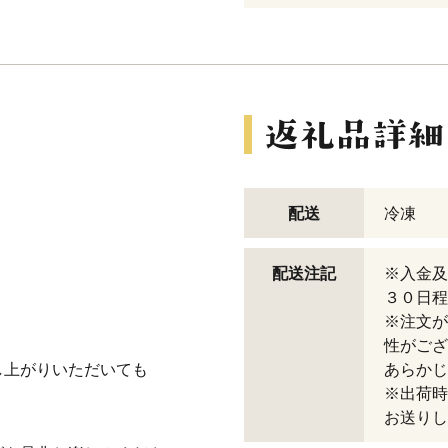
配送
冷凍
配送注記
※入金及
３０日程
。
※注文が
性がござ
し上がりいただいても
あらかじ
※出荷時
お送りし