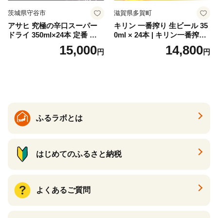
茨城県守谷市
滋賀県多賀町
アサヒ 究極の辛口スーパー
キリン 一番搾り 生ビール 35
ドライ 350ml×24本 定番 ビー
0ml × 24本 | キリン一番搾り
ル 缶ビール 酒 お酒 アルコー
キリンビール 一番搾り ビー
15,000
14,800
円
円
ル 辛口
ル 24缶 きりんいちばんしぼ
り キリン一番搾り びーる 1
ケース 24缶 24本 キリン一番
搾り KIRIN きりん 麒麟 キリ
ン一番搾り いちばんしぼり
キリン一番搾り 父の日 ちち
の日
ふるラボとは
はじめてのふるさと納税
よくあるご質問