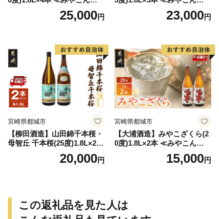
特急便≫_AD-0771
特急便≫_23-07-K03P-1800-3
25,000
23,000
円
円
-Q
宮崎県都城市
宮崎県都城市
【柳田酒造】山田錦千本桜・
【大浦酒造】みやこざくら(2
母智丘 千本桜(25度)1.8L×2本
0度)1.8L×2本 ≪みやこんじょ
≪みやこんじょ特急便≫_AC
特急便≫_MJ-0771
20,000
15,000
円
円
-0751
この返礼品を見た人は