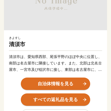
きよすし
清須市
清須市は、愛知県西部、尾張平野のほぼ中央に位置し、
南部は名古屋市に隣接しています。また、北部は北名古
屋市、一宮市及び稲沢市に接し、東部は名古屋市に、西
部はあま市に接しています。
面積は、1,735haで、東西約5.5km、南北約8.0kmの広
自治体情報を見る
がりをもち、愛知県の面積の0.34％にあたります。
地形は比較的平坦で、庄内川の下流域にあり、ほとんど
すべての返礼品を見る
の地域が海抜10m未満となっています。また、庄内川の
ほかには新川、五条川などの河川が流れ、豊かな水辺環