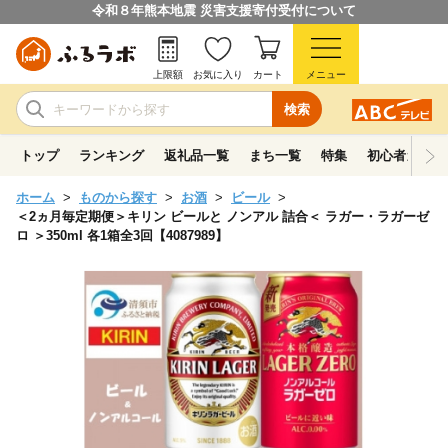
令和８年熊本地震 災害支援寄付受付について
上限額
お気に入り
カート
メニュー
検索
トップ
ランキング
返礼品一覧
まち一覧
特集
初心者ガイド
ホーム
ものから探す
お酒
ビール
＜2ヵ月毎定期便＞キリン ビールと ノンアル 詰合＜ ラガー・ラガーゼ
ロ ＞350ml 各1箱全3回【4087989】