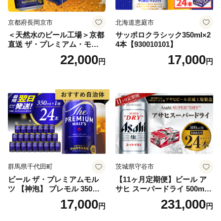
京都府長岡京市
北海道恵庭市
＜天然水のビール工場＞京都
サッポロクラシック350ml×2
直送 ザ・プレミアム・モル
4本【930010101】
ツ 350ml×24本 プレモル [149
22,000
17,000
円
円
5]
群馬県千代田町
茨城県守谷市
ビール ザ・プレミアムモル
【11ヶ月定期便】ビール ア
ツ 【神泡】 プレモル 350ml
サヒ スーパードライ 500ml 2
× 24本 サントリー〈天然水の
4本 1ケース×11ヶ月 | アサヒ
17,000
231,000
円
円
ビール工場〉群馬※沖縄・離
ビール 究極の辛口 酒 お酒 ア
島地域へのお届け不可
ルコール 生ビール Asahi ア