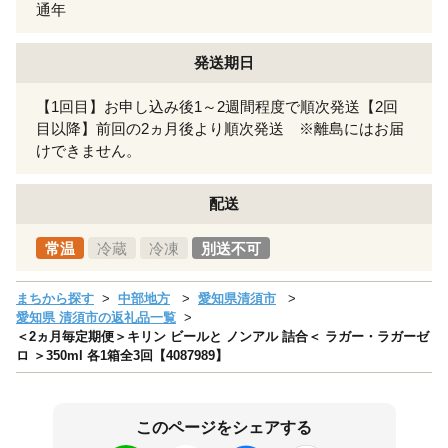
通年
発送期日
【1回目】お申し込み後1～2週間程度で順次発送【2回
目以降】前回の2ヵ月後より順次発送 ※離島にはお届
けできません。
配送
常温
冷蔵
冷凍
別送不可
まちから探す
中部地方
愛知県清須市
愛知県 清須市の返礼品一覧
＜2ヵ月毎定期便＞キリン ビールと ノンアル 詰合＜ ラガー・ラガーゼ
ロ ＞350ml 各1箱全3回【4087989】
このページをシェアする