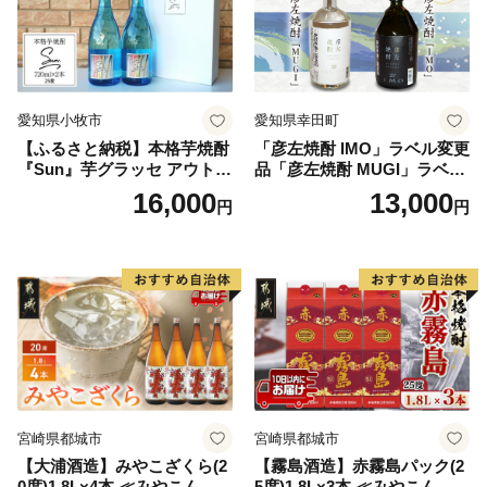
愛知県小牧市
愛知県幸田町
【ふるさと納税】本格芋焼酎
「彦左焼酎 IMO」ラベル変更
『Sun』芋グラッセ アウトド
品「彦左焼酎 MUGI」ラベル
ア ソロキャンプ ベランピン
変更品 飲み比べ セット 合計
16,000
13,000
円
円
グ 巣ごもり 就労支援
2本 720ml×各1本 25度 焼酎
お酒 麦焼酎 芋焼酎
宮崎県都城市
宮崎県都城市
【大浦酒造】みやこざくら(2
【霧島酒造】赤霧島パック(2
0度)1.8L×4本 ≪みやこんじょ
5度)1.8L×3本 ≪みやこんじょ