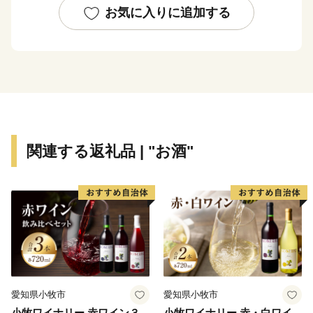
境に恵まれ、四季折々の風景を楽しむことができます。
お気に入りに追加する
平成17年7月7日に西枇杷島町、清洲町、新川町が合
併して清須市が誕生。平成21年10月1日、清須市と春日
町が合併し、現在に至っています。
関連する返礼品 | "お酒"
愛知県小牧市
愛知県小牧市
小牧ワイナリー 赤ワイン３
小牧ワイナリー 赤・白ワイ