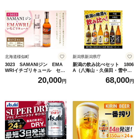
サヒビール スーパードライ s
uper dry 11回 缶ビール 缶 ギ
フト 内祝い 茨城県守谷市 送
料無料
北海道様似町
新潟県新潟県庁
3023 SAMANIジン EMA
新潟の飲み比べセット 1806
WRIイチゴリキュール セッ
A（八海山・久保田・雪中
ト（箱入り）【大人の味 酒
梅・越乃寒梅・かたふね・千
20,000
68,000
円
円
お酒 洋酒 スピリッツ クラフ
代の光）
トジン 国産 sake SAKE gin
GIN liqueur LIQUEUR お酒
セット 詰め合わせ カクテル
ソーダ割り アルコール ロッ
ク ソーダ ジントニック 】