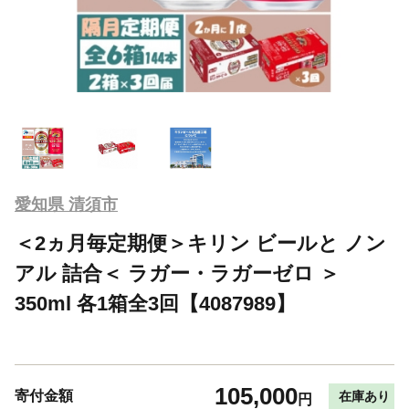
愛知県 清須市
＜2ヵ月毎定期便＞キリン ビールと ノン
アル 詰合＜ ラガー・ラガーゼロ ＞
350ml 各1箱全3回【4087989】
105,000
寄付金額
在庫あり
円