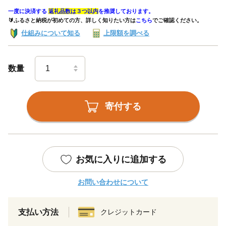
一度に決済する
返礼品数は３つ以内
を推奨しております。
🔰ふるさと納税が初めての方、詳しく知りたい方は
こちら
でご確認ください。
仕組みについて知る
上限額を調べる
数量
寄付する
お気に入りに追加する
お問い合わせについて
支払い方法
クレジットカード