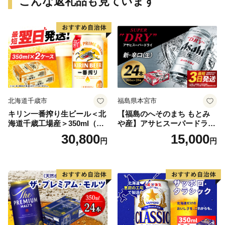
こんな返礼品も見ています
北海道千歳市
福島県本宮市
キリン一番搾り生ビール＜北
【福島のへそのまち もとみ
海道千歳工場産＞350ml（24
や産】アサヒスーパードライ
本） 2ケース
350ml×24本 合計8.4L 1ケー
30,800
15,000
円
円
ス アルコール度数5% 缶ビー
ル お酒 ビール アサヒ スーパ
ードライ super dry 24缶 辛
口 送料無料 カメイ 本宮市
【07214-0206】