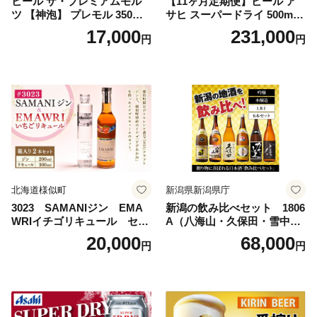
ビール ザ・プレミアムモル
【11ヶ月定期便】ビール ア
ツ 【神泡】 プレモル 350ml
サヒ スーパードライ 500ml 2
× 24本 サントリー〈天然水の
4本 1ケース×11ヶ月 | アサヒ
17,000
231,000
円
円
ビール工場〉群馬※沖縄・離
ビール 究極の辛口 酒 お酒 ア
島地域へのお届け不可
ルコール 生ビール Asahi ア
サヒビール スーパードライ s
uper dry 11回 缶ビール 缶 ギ
フト 内祝い 茨城県守谷市 送
料無料
北海道様似町
新潟県新潟県庁
3023 SAMANIジン EMA
新潟の飲み比べセット 1806
WRIイチゴリキュール セッ
A（八海山・久保田・雪中
ト（箱入り）【大人の味 酒
梅・越乃寒梅・かたふね・千
20,000
68,000
円
円
お酒 洋酒 スピリッツ クラフ
代の光）
トジン 国産 sake SAKE gin
GIN liqueur LIQUEUR お酒
セット 詰め合わせ カクテル
ソーダ割り アルコール ロッ
ク ソーダ ジントニック 】