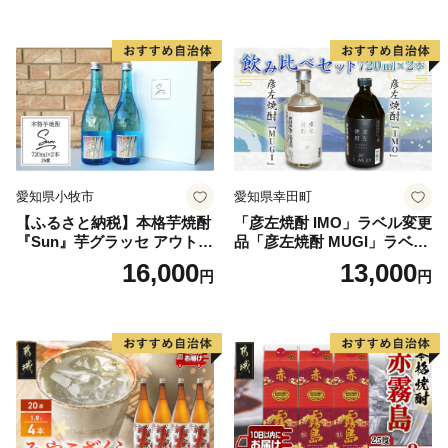
愛知県小牧市
愛知県幸田町
【ふるさと納税】本格芋焼酎
「彦左焼酎 IMO」ラベル変更
『Sun』芋グラッセ アウトド
品「彦左焼酎 MUGI」ラベル
ア ソロキャンプ ベランピン
変更品 飲み比べ セット 合計
16,000
13,000
円
円
グ 巣ごもり 就労支援
2本 720ml×各1本 25度 焼酎
お酒 麦焼酎 芋焼酎