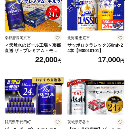
京都府長岡京市
北海道恵庭市
＜天然水のビール工場＞京都
サッポロクラシック350ml×2
直送 ザ・プレミアム・モル
4本【930010101】
ツ 350ml×24本 プレモル [149
22,000
17,000
円
円
5]
群馬県千代田町
茨城県守谷市