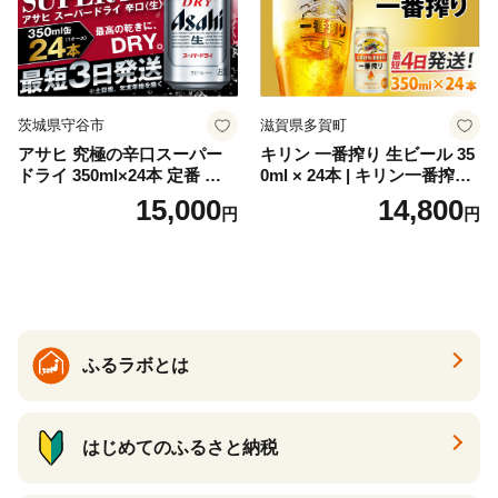
茨城県守谷市
滋賀県多賀町
アサヒ 究極の辛口スーパー
キリン 一番搾り 生ビール 35
ドライ 350ml×24本 定番 ビー
0ml × 24本 | キリン一番搾り
ル 缶ビール 酒 お酒 アルコー
キリンビール 一番搾り ビー
15,000
14,800
円
円
ル 辛口
ル 24缶 きりんいちばんしぼ
り キリン一番搾り びーる 1
ケース 24缶 24本 キリン一番
搾り KIRIN きりん 麒麟 キリ
ン一番搾り いちばんしぼり
キリン一番搾り 父の日 ちち
の日
ふるラボとは
はじめてのふるさと納税