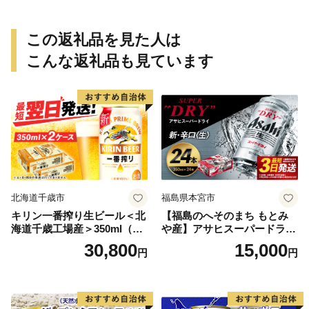
この返礼品を見た人は
こんな返礼品も見ています
北海道千歳市
福島県本宮市
キリン一番搾り生ビール＜北
【福島のへそのまち もとみ
海道千歳工場産＞350ml（24
や産】アサヒスーパードライ
本） 2ケース
350ml×24本 合計8.4L 1ケー
30,800
15,000
円
円
ス アルコール度数5% 缶ビー
ル お酒 ビール アサヒ スーパ
ードライ super dry 24缶 辛
口 送料無料 カメイ 本宮市
【07214-0206】