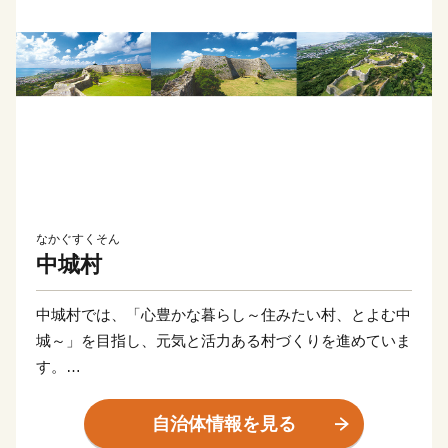
なかぐすくそん
中城村
中城村では、「心豊かな暮らし～住みたい村、とよむ中
城～」を目指し、元気と活力ある村づくりを進めていま
す。
中城村を応援しようとする人々から広く寄附金を募り、
これを財源として各種事業を実施し、寄附者の中城村に
自治体情報を見る
対する思いを実現化することにより、 多様な人々の参