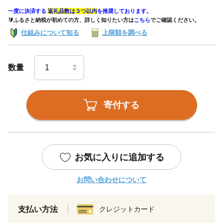
一度に決済する
返礼品数は３つ以内
を推奨しております。
🔰ふるさと納税が初めての方、詳しく知りたい方は
こちら
でご確認ください。
仕組みについて知る
上限額を調べる
数量
寄付する
お気に入りに追加する
お問い合わせについて
支払い方法
クレジットカード