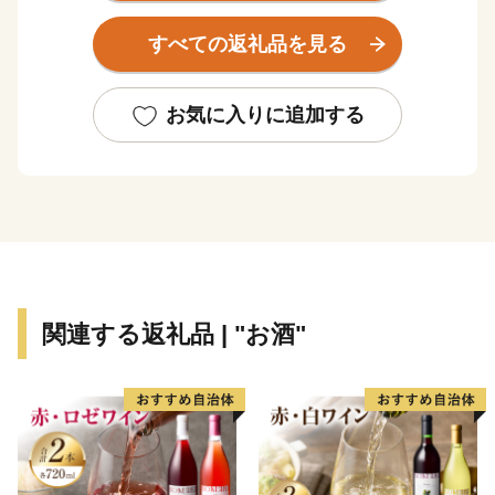
加による個性豊かな活力あるふるさとづくりをしていき
すべての返礼品を見る
たいと考えています。
≪こちらはふるさと納税の返礼品です。≫
お気に入りに追加する
原則として、返品、返金、再送、交換はお受けできかね
ます。
※万が一、返礼品に異常が見られた場合は、お手数をお
掛けしますが、異常部分が判るように撮影していただ
き、到着日から起算して3日以内にふるさと納税センタ
ーまでご連絡ください。
関連する返礼品 | "お酒"
≪ふるさと納税の返礼品は一時所得に該当します。≫
ふるさと納税寄付につきましては、経済的利益の無償の
供与として行われており、返礼品の送付がある場合で
も、ご寄付をいただいた対価ではなく別途の行為となる
ため、ふるさと納税の返礼品は一時所得に該当します。