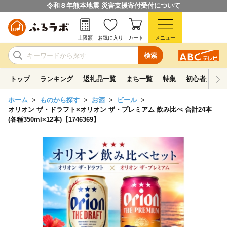
令和８年熊本地震 災害支援寄付受付について
上限額
お気に入り
カート
メニュー
検索
トップ
ランキング
返礼品一覧
まち一覧
特集
初心者ガイド
ホーム
ものから探す
お酒
ビール
オリオン ザ・ドラフト×オリオン ザ・プレミアム 飲み比べ 合計24本
(各種350ml×12本)【1746369】