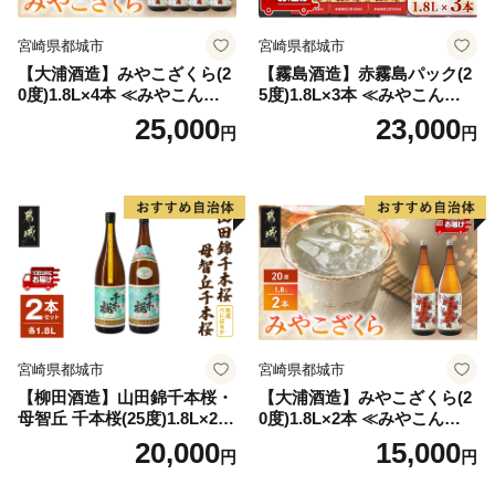
宮崎県都城市
宮崎県都城市
【大浦酒造】みやこざくら(2
【霧島酒造】赤霧島パック(2
0度)1.8L×4本 ≪みやこんじょ
5度)1.8L×3本 ≪みやこんじょ
特急便≫_AD-0771
特急便≫_23-07-K03P-1800-3
25,000
23,000
円
円
-Q
宮崎県都城市
宮崎県都城市
【柳田酒造】山田錦千本桜・
【大浦酒造】みやこざくら(2
母智丘 千本桜(25度)1.8L×2本
0度)1.8L×2本 ≪みやこんじょ
≪みやこんじょ特急便≫_AC
特急便≫_MJ-0771
20,000
15,000
円
円
-0751