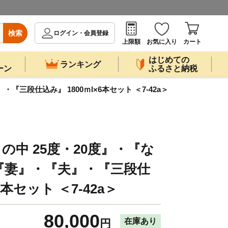
検索
ログイン・会員登録
上限額
お気に入り
カート
はじめての
ランキング
ーン
ふるさと納税
三段仕込み』 1800ｍl×6本セット ＜7-42a＞
の中 25度・20度』・『な
『妻』・『夫』・『三段仕
6本セット ＜7-42a＞
80,000
在庫あり
円