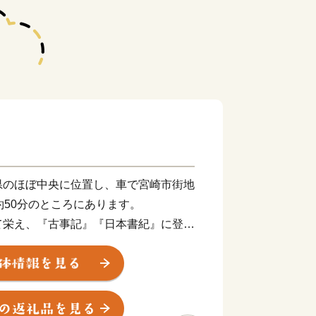
県のほぼ中央に位置し、車で宮崎市街地
約50分のところにあります。
て栄え、『古事記』『日本書紀』に登場
るとともに、日本最大の319基の古墳
都原（さいとばる）古墳群」や、天正遣
ーマ法王に謁見した伊東マンショが誕生
のこおり）城跡」があるなど歴史ロマン