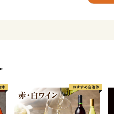
あふれるまちです。
西都原台地には、春は桜・菜
き誇り、年間約100万人の
す。また、野球やサッカー
チームのスポーツキャンプ
温暖な気候と豊かな大地か
く評価されています。
ーーーーーーーーー
【お問い合わせ】
"
西都市役所 総合政策課
TEL 0570-03-1104
FAX 0983-43-3654
mail furusato@city.saito.lg.