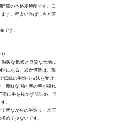
期貯蔵の本格麦焼酎です。口
きます。程よい香ばしさと芳
お品です。
造り！
た温暖な気候と良質な土地に
地区にある、岩倉酒造は、現
で伝統の手造り技法を受け
年、新鮮な国内産の芋が採れ
、丁寧に手を抜かず瓶詰め、ラ
ます。
全て昔ながらの手造り・常圧
は極めて少ないです。