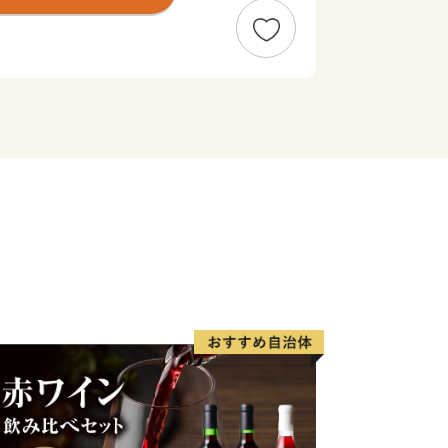
の花が、秋はコスモス約300万本が咲
観光客が訪れる県内でも有数の観光地で
をはじめとした多くのプロ・アマチュア
地としても知られています。
ら生み出される農畜産物は、全国でも高
jp