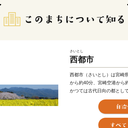
さいとし
西都市
西都市（さいとし）は宮崎
から約40分、宮崎空港から
かつては古代日向の都とし
する伝承地が市内に数多く残
が集まる国の特別史跡「西
欧少年使節の正使としてロ
した国の史跡「都於郡（と