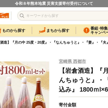
令和８年熊本地震 災害支援寄付受付について
番組･特集
ものから探す
まちから探す
キャンペ
酒造】『月の中 25度・20度』・『なんちゅうと』・『妻』・『夫』・『
宮崎県 西都市
【岩倉酒造】『月
んちゅうと』・
込み』 1800ｍl×
寄付金額