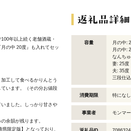
100年以上続く老舗酒蔵・
容量
月の中: 
月の中 20度』も入れてセッ
月の中: 
なんちゅう
妻: 25
夫: 35
三段仕込み
ま加工して食べるかりんとう
しています。（その分お値段
消費期限
特になし
ていました。しっかり甘さや
事業者
モンマー
みの余韻が残ります。
宮崎県限定版】となっており、
返礼品ID
7086324