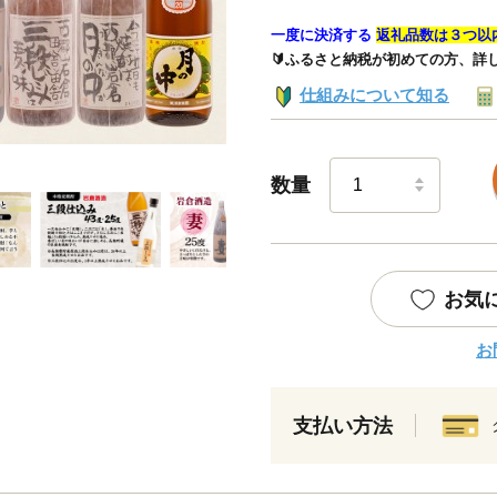
一度に決済する
返礼品数は３つ以
🔰ふるさと納税が初めての方、詳
仕組みについて知る
数量
お気
お
支払い方法