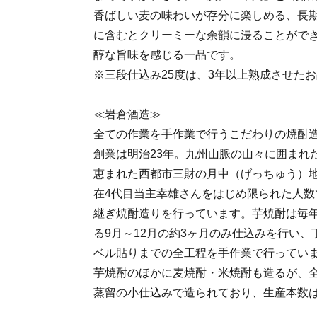
香ばしい麦の味わいが存分に楽しめる、長
に含むとクリーミーな余韻に浸ることがで
醇な旨味を感じる一品です。
※三段仕込み25度は、3年以上熟成させた
≪岩倉酒造≫
全ての作業を手作業で行うこだわりの焼酎
創業は明治23年。九州山脈の山々に囲まれ
恵まれた西都市三財の月中（げっちゅう）
在4代目当主幸雄さんをはじめ限られた人数
継ぎ焼酎造りを行っています。芋焼酎は毎
る9月～12月の約3ヶ月のみ仕込みを行い
ベル貼りまでの全工程を手作業で行ってい
芋焼酎のほかに麦焼酎・米焼酎も造るが、
蒸留の小仕込みで造られており、生産本数