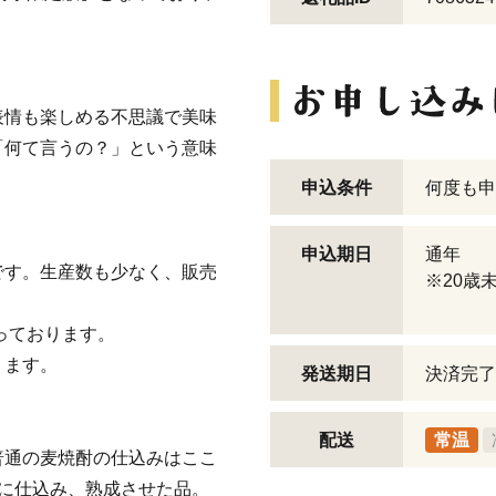
表情も楽しめる不思議で美味
「何て言うの？」という意味
申込条件
何度も申
申込期日
通年
です。生産数も少なく、販売
※20歳
っております。
ります。
発送期日
決済完了
配送
常温
普通の麦焼酎の仕込みはここ
に仕込み、熟成させた品。