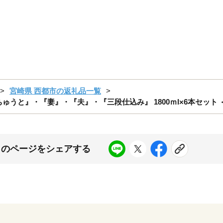
宮崎県 西都市の返礼品一覧
ゅうと』・『妻』・『夫』・『三段仕込み』 1800ｍl×6本セット ＜7
このページをシェアする