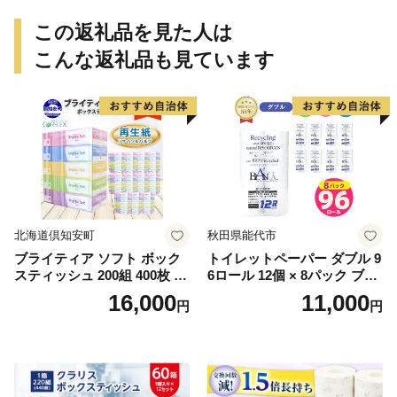
この返礼品を見た人は
こんな返礼品も見ています
北海道倶知安町
秋田県能代市
ブライティア ソフト ボック
トイレットペーパー ダブル 9
スティッシュ 200組 400枚 60
6ロール 12個 × 8パック ブラ
箱 日本製 まとめ買い ティッ
ンカ 再生紙 100％ 芯あり 日
16,000
11,000
円
円
シュ リサイクル 長持 防災 常
用品 消耗品 無香料 生活用品
備品 日用雑貨 消耗品 生活必
備蓄 秋田県 能代市 送料無料
需品 備蓄 ペーパー 紙 北海道
《能代製紙》
倶知安町 日用品