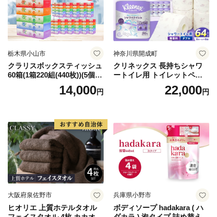
栃木県小山市
神奈川県開成町
クラリスボックスティッシュ
クリネックス 長持ちシャワ
60箱(1箱220組(440枚))(5個入
ートイレ用 トイレットペー
り×12セット)【1256759】
パー（ダブル）64ロール(8ロ
14,000
22,000
円
円
ール×8パック) 開成町 トイレ
ットペーパーダブル 日用品
国産 新生活 ダブル SDGs 備
蓄 防災 エコ 消耗品 生活雑貨
生活用品 無香料 トイレット
ペーパー ダブル といれっと
ぺーぱー トイレ クレシア ト
イレットペーパー [BDBH002
-1]
大阪府泉佐野市
兵庫県小野市
ヒオリエ 上質ホテルタオル
ボディソープ hadakara ( ハ
フェイスタオル 4枚 カカオ
ダカラ ) 泡タイプ 詰め替え 4