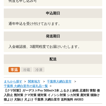
何度も申し込み可
申込期日
通年申込を受け付けております。
発送期日
入金確認後、3週間程度でお届けいたします。
配送
常温
冷蔵
冷凍
まちから探す
関東地方
千葉県大網白里市
千葉県 大網白里市の返礼品一覧
【クマ対策】ガーデストPro 500ml×3本 ふるさと納税 忌避剤 害獣 侵
入防止 熊対策 クマ対策 猪対策 イノシシ対策 シカ対策 鹿対策 猫除け
猫よけ 犬除け 犬よけ 千葉県 大網白里市 送料無料 AK003