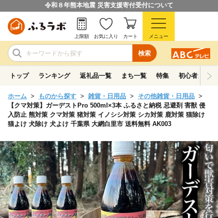
令和８年熊本地震 災害支援寄付受付について
上限額
お気に入り
カート
メニュー
検索
トップ
ランキング
返礼品一覧
まち一覧
特集
初心者ガイド
ホーム
ものから探す
雑貨・日用品
その他雑貨・日用品
【クマ対策】ガーデストPro 500ml×3本 ふるさと納税 忌避剤 害獣 侵
入防止 熊対策 クマ対策 猪対策 イノシシ対策 シカ対策 鹿対策 猫除け
猫よけ 犬除け 犬よけ 千葉県 大網白里市 送料無料 AK003