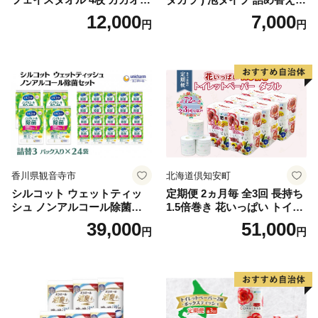
【タオル 泉州タオル 吸水 普
40ml×4袋 ボディーソープ 泡
12,000
7,000
円
円
段使い 無地 シンプル 日用品
ボディソープ 泡 日用品 消耗
ふわふわ ふかふか 家族 たお
品 バス用品 大容量 いい 匂い
る 一人暮らし】
ボディ 保湿 LION ライオン
泡石鹸 石鹸 兵庫 兵庫県 小野
市
香川県観音寺市
北海道倶知安町
シルコット ウェットティッ
定期便 2ヵ月毎 全3回 長持ち
シュ ノンアルコール除菌詰
1.5倍巻き 花いっぱい トイレ
替（43枚×3P）×24袋 日用品
ットペーパー ダブル 45ｍ 計
39,000
51,000
円
円
おもちゃ 拭き取り 手拭き 外
72ロール 全18種 花柄 プリン
出時 お出かけ時 食事前 緑茶
ト ハーブ 香り付き 日本製 ま
カテキン配合
とめ買い 防災 常備品 ペーパ
ー 消耗品 備蓄 送料無料 北海
道 倶知安町 日用品