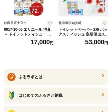
静岡県富士宮市
北海道倶知安町
0017-10-06 エリエール 消臭
トイレットペーパー 2種 ボッ
＋ トイレットティシュー し
クスティッシュ 定期便 全3
っかり香るフレッシュクリア
回 日本製 まとめ買い 防災
17,000
53,000
円
円
の香り ダブル 12ロール×6パ
常備品 日用雑貨 消耗品 生活
ック 72ロール 25m トイレ
必需品 大容量 備蓄 リサイク
ットペーパー パルプ100％ 消
ル ティッシュ ペーパー まと
臭 防臭 日用品 消耗品 備蓄
め買い 雑貨 倶知安町
ふるラボとは
はじめてのふるさと納税