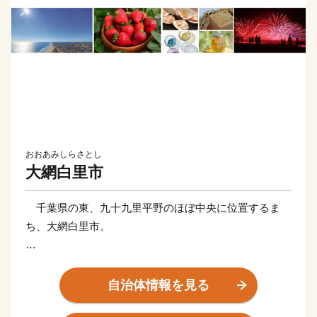
おおあみしらさとし
大網白里市
千葉県の東、九十九里平野のほぼ中央に位置するま
ち、大網白里市。
西は緑豊かな丘陵部、中央は広大な田園部、東は遠浅
の美しい「白里海岸」がつづき、特色ある豊かな自然風
自治体情報を見る
土を有しています。