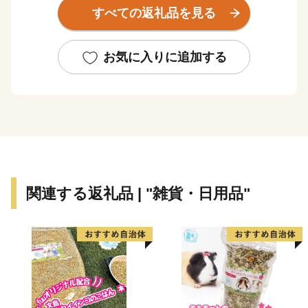
すべての返礼品を見る
水産加工業が盛んで、みりん干し、いわしのゴマ漬
け、はまぐり、ながらみ、煮干しなど、豊かな海の幸
が、訪れる人々を魅了しつづけています。また、農業も
お気に入りに追加する
盛んで、味が自慢の新鮮な野菜をはじめ、米、メロン、
梨、イチゴ、落花生などが、大切に育まれています。
大網白里市の魅力にぜひ触れていただき、お越しいた
だける機会となれば幸いです。
関連する返礼品 | "雑貨・日用品"