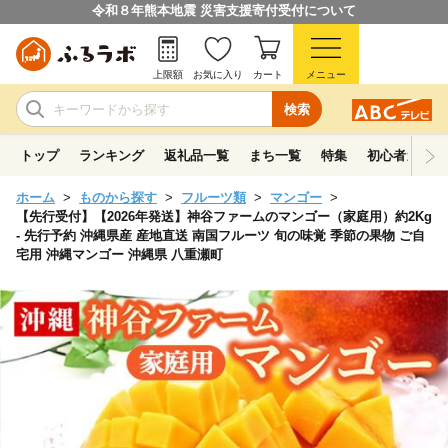
令和８年熊本地震 災害支援寄付受付について
上限額
お気に入り
カート
メニュー
検索
トップ
ランキング
返礼品一覧
まち一覧
特集
初心者ガイド
ホーム
ものから探す
フルーツ類
マンゴー
【先行受付】【2026年発送】神谷ファームのマンゴー（家庭用）約2Kg
- 先行予約 沖縄県産 産地直送 南国フルーツ 旬の味覚 季節の果物 ご自
宅用 沖縄マンゴー 沖縄県 八重瀬町