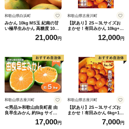
和歌山県白浜町
和歌山県古座川町
みかん 10kg MS玉 紀南の甘
【訳あり】2S～3Lサイズお
い極早生みかん 高糖度 10月
まかせ！有田みかん 10kg+2k
以降発送 マルチ被覆栽培
g保証分 11月から12月下旬ま
21,000
12,000
円
円
でに順次発送致します。 / 訳
ありみかん 有田みかん みか
ん ミカン 蜜柑 柑橘 温州みか
ん 和歌山 ご家庭用
和歌山県古座川町
和歌山県古座川町
≪秀品≫和歌山由良町産 由
【訳あり】2S～3Lサイズお
良早生みかん 約5kg サイズお
まかせ！有田みかん 6kg+1kg
まかせ【sml106C】
保証分 11月から12月下旬ま
17,000
7,000
円
円
でに順次発送致します。 / 訳