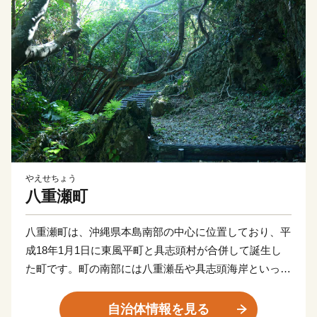
やえせちょう
八重瀬町
八重瀬町は、沖縄県本島南部の中心に位置しており、平
成18年1月1日に東風平町と具志頭村が合併して誕生し
た町です。町の南部には八重瀬岳や具志頭海岸といった
豊かな自然が広がっており、農業、畜産、漁業が盛んに
おこなわれています。町の北部地域は、大型店舗の進出
自治体情報を見る