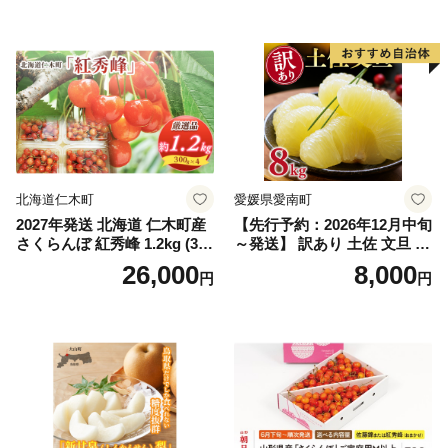
送不可※ 106-003-sku02-26y
｜シャインマスカット 発送
笛吹市 山梨県 フルーツ 果物
ぶどう 葡萄 大粒 シャインマ
スカット おすすめ シャイン
マスカット 贈答 ギフト 産地
笛吹市 シャインマスカット
笛吹 葡萄 国産 ぶどう 人気
国産 1.2kg 先行｜
北海道仁木町
愛媛県愛南町
2027年発送 北海道 仁木町産
【先行予約：2026年12月中旬
さくらんぼ 紅秀峰 1.2kg (300
～発送】 訳あり 土佐 文旦 8k
g×4パック) Lサイズ以上 旬
g (Mサイズ以上サイズミック
26,000
8,000
円
円
桜桃 産地直送 サクランボ チ
ス) 8000円 わけあり ぶんた
ェリー フルーツ 果物 果物類
ん みかん mikan 蜜柑 ミカン
仁木町 仁木 [松山商店]
土佐文旦 家庭用 産地直送 国
産 農家直送 期間限定 特産品
サイズミックス くらもとフ
ァーム 愛南町 愛媛県