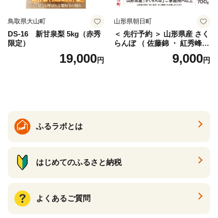
鳥取県大山町
山形県朝日町
DS-16 新甘泉梨 5kg（赤秀
＜ 先行予約 ＞ 山形県産 さく
限定）
らんぼ （ 佐藤錦 ・ 紅秀峰
） ご家庭用 M以上 700g 【20
19,000
9,000
円
円
26年6月下旬から7月上旬発
送】 山形県 果物 フルーツ 初
夏 夏 送料無料
ふるラボとは
はじめてのふるさと納税
よくあるご質問