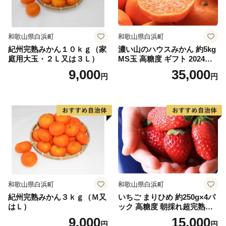
和歌山県白浜町
和歌山県白浜町
紀州完熟みかん１０ｋｇ（家
濃い山のハウスみかん 約5kg
庭用大玉・２Ｌ又は３Ｌ）
MS玉 高糖度 ギフト 2024年7
月以降発送分
9,000
35,000
円
円
和歌山県白浜町
和歌山県白浜町
紀州完熟みかん３ｋｇ（Ｍ又
いちご まりひめ 約250g×4パ
はＬ）
ック 高糖度 朝採れ超完熟ま
りひめ 1月以降発送分
9,000
15,000
円
円