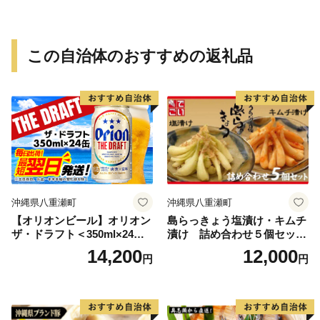
ありみかん 有田みかん みか
ん ミカン 蜜柑 柑橘 温州みか
ん 和歌山 ご家庭用
この自治体のおすすめの返礼品
沖縄県八重瀬町
沖縄県八重瀬町
【オリオンビール】オリオン
島らっきょう塩漬け・キムチ
ザ・ドラフト＜350ml×24缶
漬け 詰め合わせ５個セット
＞-ビール オリオン ビール 1
- らっきょう漬け 国産 沖縄県
14,200
12,000
円
円
ケース 350ml 24本 すっきり
産 らっきょ 島らっきょ 疲労
飲みやすい こだわり 改良 リ
回復 滋養強壮 人気 漬物 沖縄
ニューアル おすすめ 沖縄県
県 八重瀬町
八重瀬町【価格改定YI】