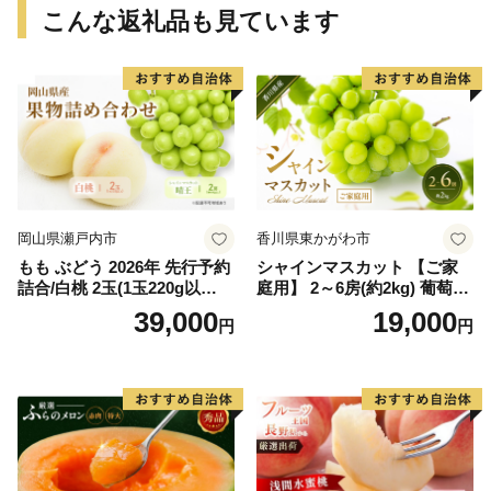
こんな返礼品も見ています
岡山県瀬戸内市
香川県東かがわ市
もも ぶどう 2026年 先行予約
シャインマスカット 【ご家
詰合/白桃 2玉(1玉220g以
庭用】 2～6房(約2kg) 葡萄 ぶ
上)・シャインマスカット 晴
どう ブドウ フルーツ 果物 く
39,000
19,000
円
円
王 2房(1房480g以上) 化粧箱
だもの 果実 旬の果物 旬のフ
入り 岡山県産 国産 フルーツ
ルーツ 香川 香川県 東かがわ
果物 ギフト
市