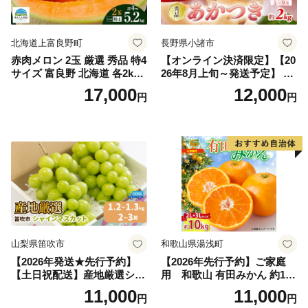
北海道上富良野町
長野県小諸市
赤肉メロン 2玉 厳選 秀品 特4
【オンライン決済限定】【20
サイズ 富良野 北海道 各2kg
26年8月上旬～発送予定】 先
～2.6kg 2玉 セット ファーム
行予約 「浅間水蜜桃プレミ
17,000
12,000
円
円
富良野 メロン めろん 果物 く
アム」 もも あかつき 秀品 約
だもの フルーツ デザート 旬
2kg 5～9玉 贈答品 ふるさと
の果物 旬のフルーツ
納税 果物 桃 フルーツ モモ
果肉 長野県産 小諸市
山梨県笛吹市
和歌山県湯浅町
【2026年発送★先行予約】
【2026年先行予約】ご家庭
【土日祝配送】産地厳選シャ
用 和歌山 有田みかん 約10k
インマスカット1.2kg～1.3kg
g (2L、3Lサイズ)【湯浅町】
11,000
11,000
円
円
（2房～3房）※沖縄・離島配
_ZJ6079