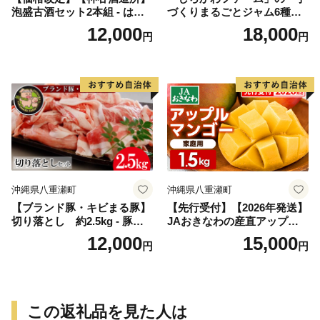
泡盛古酒セット2本組 ‐ はな
づくりまるごとジャム6種」-
はな古酒 25度 熟成古酒 南光
6個 詰め合わせ セット マン
12,000
18,000
円
円
40度 720ml 飲み比べ 泡盛 甘
ゴー ドラゴンフルーツ 秋ミ
い 香り フルーティー 華やか
カン カーブチー グアバ ロー
優しい 甘さ 沖縄県 八重瀬町
ゼル ハイビスカス パッショ
ン 南国 手作り 果実100％ お
すすめ 沖縄県 八重瀬町【価
格改定】
沖縄県八重瀬町
沖縄県八重瀬町
【ブランド豚・キビまる豚】
【先行受付】【2026年発送】
切り落とし 約2.5kg - 豚肉
JAおきなわの産直アップル
小分け 500gずつ 部位混合
マンゴー 約1.5kg【ご家庭
12,000
15,000
円
円
色々楽しめる 人気 しょうが
用・白箱】- 先行予約 沖縄 産
焼き 肉じゃが 豚丼 豚キムチ
地直送 南国フルーツ 旬の味
肉巻き アレンジ 色々 人気 ブ
覚 家庭用 オススメ 沖縄県 八
ランド豚 おすすめ 沖縄県 八
重瀬町
重瀬町【価格改定】
この返礼品を見た人は