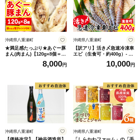
沖縄県八重瀬町
沖縄県八重瀬町
★満足感たっぷり★あぐー豚
【訳アリ】活き〆急速冷凍車
まん(肉まん)【120g×8個＝96
エビ（生食可・約400g）- 海
0g】袋のまま電子レンジで温
老 車えび 車海老 冷凍 生エビ
8,000
10,000
円
円
めて、お召し上がりくださ
国産 養殖 えび天 エビフライ
い。- 小分け 便利 冷凍 おや
塩焼き 人気 沖縄県 八重瀬町
つ 惣菜 人気 おすすめ 手軽
個包装 レンジ 沖縄県産あぐ
ー豚 レンチン 簡単調理 沖縄
県 八重瀬【価格改定】
沖縄県八重瀬町
沖縄県八重瀬町
【価格改定】【神谷酒造所】
「しらかわファーム」の「手