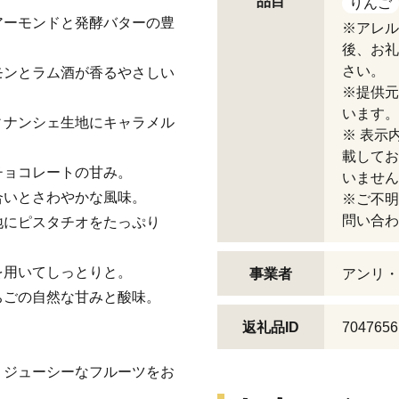
品目
りんご
アーモンドと発酵バターの豊
※アレル
後、お礼
さい。
モンとラム酒が香るやさしい
※提供元
います。
ィナンシェ生地にキャラメル
※ 表示
載してお
チョコレートの甘み。
いません
合いとさわやかな風味。
※ご不明
問い合わ
地にピスタチオをたっぷり
を用いてしっとりと。
事業者
アンリ・
ちごの自然な甘みと酸味。
返礼品ID
7047656
。ジューシーなフルーツをお