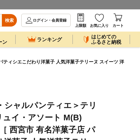
検索
ログイン・会員登録
上限額
お気に入り
カート
はじめての
ランキング
ーン
ふるさと納税
店 パティシエこだわり洋菓子 人気洋菓子テリーヌ スイーツ 洋
リ・シャルパンティエ＞テリ
ュイ・アソート M(B)
B) ［ 西宮市 有名洋菓子店 パ