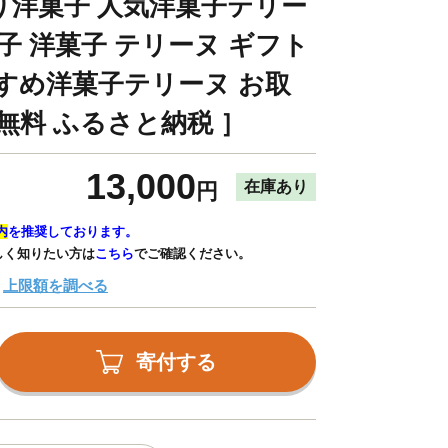
り洋菓子 人気洋菓子テリー
子 洋菓子 テリーヌ ギフト
すめ洋菓子テリーヌ お取
無料 ふるさと納税 ］
13,000
在庫あり
円
内
を推奨しております。
しく知りたい方は
こちら
でご確認ください。
上限額を調べる
寄付する