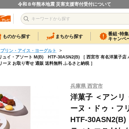
令和８年熊本地震 災害支援寄付受付について
番組･特集
ものから探す
まちから探す
キャンペ
・プリン・アイス・ヨーグルト
アソート M(B) HTF-30ASN2(B) ［ 西宮市 有名洋菓子
リーヌ お取り寄せ 通販 送料無料 ふるさと納税 ］
兵庫県 西宮市
洋菓子 ＜アン
ーヌ・ドゥ・フリ
HTF-30ASN2(