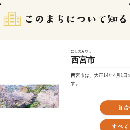
にしのみやし
西宮市
西宮市は、大正14年4月1日
す。
古くは、廣田神社・西宮神
戸時代には宮水を使った酒
開発が進むとともに、阪神
した。