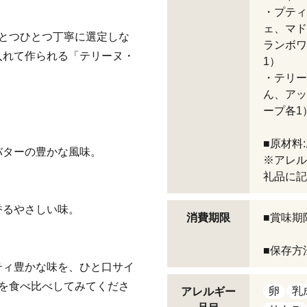
・プティ
ェ、マド
とつひとつ丁寧に選定しな
ランボワ
入れて作られる「テリーヌ・
1）
・テリー
ん、アッ
ープ各1
■原材料
バターの豊かな風味。
※アレル
礼品に記
香るやさしい味。
消費期限
■賞味期
■保存方
ティ豊かな味を、ひと口サイ
を食べ比べしてみてくださ
卵
乳
アレルギー