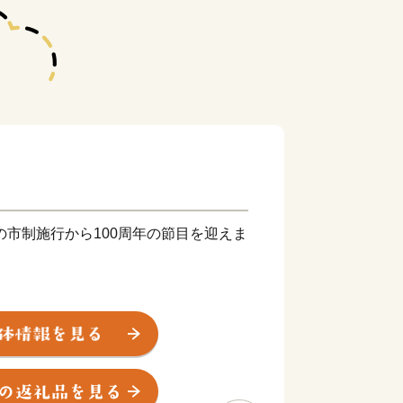
の市制施行から100周年の節目を迎えま
社などの門前町、宿場町として栄え、江
造りが盛んになり、明治末期からは住宅
間モダニズム芸術文化の中心地となりま