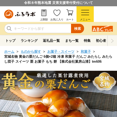
令和８年熊本地震 災害支援寄付受付について
上限額
お気に入り
カート
メニュー
検索
トップ
ランキング
返礼品一覧
まち一覧
特集
初心者ガイド
ホーム
ものから探す
お菓子・スイーツ
和菓子
宮城名物 黄金の栗だんご 6個×2箱 冷凍 和菓子 だんご みたらし みたら
し団子 スイーツ 栗 お菓子 もち 餅 【株式会社菓房山清】tm606