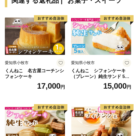
関連する返礼品 | "お菓子・スイーツ"
豊かな自然と調和のとれた生活環境の中で、「登米に住
み続けたい・住みたい」と思う特徴あるまちづくりを目
指してまいりますので、ご支援ご協力をお願いいたしま
す。
愛知県小牧市
愛知県小牧市
くんねこ 名古屋コーチンシ
くんねこ シフォンケーキ
フォンケーキ
（プレーン）純生サンド 5個
入
17,000
15,000
円
円