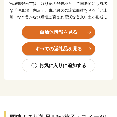
宮城県登米市は、渡り鳥の飛来地として国際的にも有名
な「伊豆沼・内沼」、東北最大の流域面積を誇る「北上
川」など豊かな水環境に育まれ肥沃な登米耕土が形成さ
れています。
登米産「ひとめぼれ」は米の食味ランキングで最高レベ
自治体情報を見る
ルの「特A」を受賞。江戸時代から米どころとして知ら
れ、北上川から運河と海を使って廻船問屋が運び、江戸
すべての返礼品を見る
へとお米が登って行く様子から「登米」の由来になった
とも言われています。現在も、赤とんぼが舞う稲穂マー
クを目印に、管内90％以上の農家が減農薬に努める『環
お気に入りに追加する
境保全米』に取り組み、市を上げて環境にも人にも優し
い循環型農業を推進しています。
また、登米市は、“萬画家“「石ノ森章太郎先生」の生ま
れ故郷（宮城県登米郡石森町で誕生）です。「石ノ森章
太郎ふるさと記念館」には、石ノ森作品を楽しめるライ
ブラリーなどがあり、記念館のすぐそばには、先生の生
家もあります。