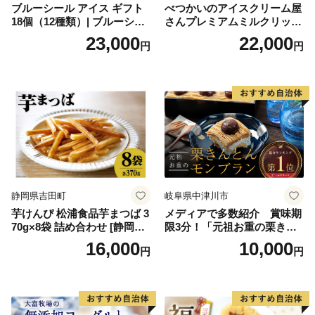
ブルーシール アイス ギフト
べつかいのアイスクリーム屋
18個（12種類）| ブルーシー
さんプレミアムミルクリッチ
ルアイス ブルーシールアイ
12個（AP-01）（ 北海道アイ
23,000
22,000
円
円
スクリーム 着日指定可能 送
ス 北海道産アイス アイス ア
料無料 ジェラート 沖縄県 バ
イススイーツ アイスクリー
ースデー 贈り物 プレゼント
ム 北海道産アイスクリーム
誕生日 カップ 詰め合わせ バ
道産アイス 道産アイスクリ
ラエティ | バニラ チョコレー
ーム ギフト 詰合せ 詰め合わ
ト ストロベリー ピスタチオ
せ ふるさと納税 ）
バニラ＆クッキー ウベ 沖縄
紅イモ 塩ちんすこう 沖縄シ
ークヮーサー 沖縄黒糖 琉球
ロイヤルミルクティ 沖縄パ
イン
静岡県吉田町
岐阜県中津川市
芋けんぴ 松浦食品芋まつば 3
メディアで多数紹介 賞味期
70g×8袋 詰め合わせ [静岡伊
限3分！「元祖お重の栗きん
勢丹(松浦食品) 静岡県 吉田町
とんモンブラン」 【未来の
16,000
10,000
円
円
22424274] 芋ケンピ セット
ご褒美】スイーツ 栗 モンブ
小袋 個包装 小分け
ラン くりきんとん デザート
ご褒美 お取り寄せ くり お菓
子 菓子 F4N-2298