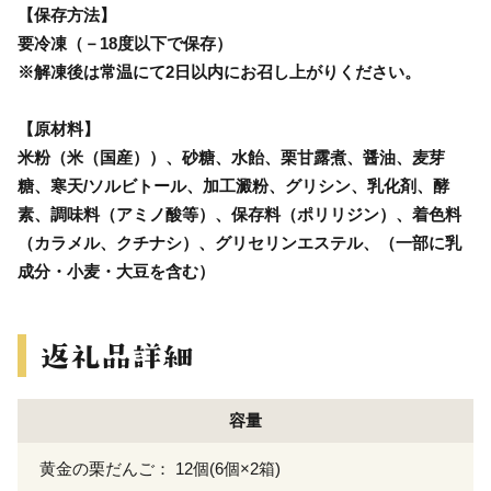
【保存方法】
要冷凍（－18度以下で保存）
※解凍後は常温にて2日以内にお召し上がりください。
【原材料】
米粉（米（国産））、砂糖、水飴、栗甘露煮、醤油、麦芽
糖、寒天/ソルビトール、加工澱粉、グリシン、乳化剤、酵
素、調味料（アミノ酸等）、保存料（ポリリジン）、着色料
（カラメル、クチナシ）、グリセリンエステル、（一部に乳
成分・小麦・大豆を含む）
容量
黄金の栗だんご： 12個(6個×2箱)