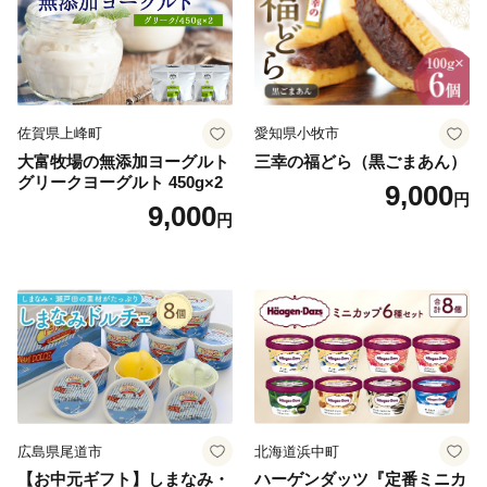
佐賀県上峰町
愛知県小牧市
大富牧場の無添加ヨーグルト
三幸の福どら（黒ごまあん）
グリークヨーグルト 450g×2
9,000
円
9,000
円
広島県尾道市
北海道浜中町
【お中元ギフト】しまなみ・
ハーゲンダッツ『定番ミニカ