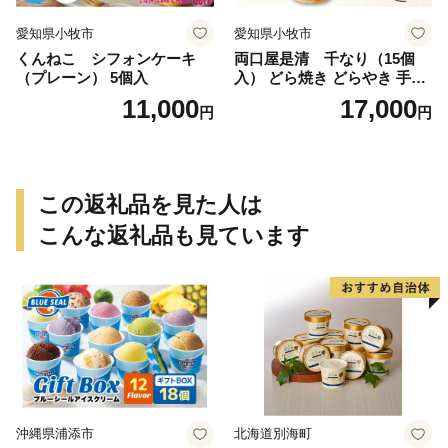
愛知県小牧市
愛知県小牧市
くんねこ シフォンケーキ
両口屋是清 千なり（15個
（プレーン） 5個入
入） どら焼き どらやき 手土
産 お土産 土産 丹波大納言小
11,000
17,000
円
円
豆 抹茶 林檎 りんご 慶事 お
祝い 法事 法要 詰め合わせ お
取り寄せ 瓢箪 豊臣秀吉 焼印
個包装 贈り物 老舗 お茶菓子
この返礼品を見た人は
こんな返礼品も見ています
沖縄県浦添市
北海道別海町