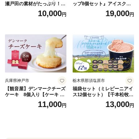
瀬戸田の素材がたっぷり！ジ
ップ8個セット』アイスクリ
ェラート8個
ーム アイス スイーツ デザー
10,000
19,000
円
円
ト_H0016-104
兵庫県神戸市
栃木県那須塩原市
【観音屋】デンマークチーズ
福袋セット（ミレピーニアイ
ケーキ 8個入り【ケーキ チ
ス12個セット）【千本松牧
ーズケーキ 人気スイーツ お
場】 ns025-014-12 【デザー
11,000
13,000
円
円
すすめスイーツ 神戸スイー
ト 詰め合わせ ギフト】
ツ 新感覚チーズケーキ おす
すめケーキ 兵庫県 神戸市 D0
910-17】