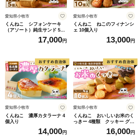
愛知県小牧市
愛知県小牧市
くんねこ シフォンケーキ
くんねこ ねこのフィナンシ
（アソート）純生サンド 5個
ェ 10個入り
入
17,000
13,000
円
円
愛知県小牧市
愛知県小牧市
くんねこ 濃厚カタラーナ 4
くんねこ おいしいお米のく
個入り
っきー 4種類 クッキー グル
テンフリー
14,000
16,000
円
円