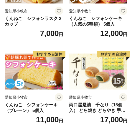
愛知県小牧市
愛知県小牧市
くんねこ シフォンラスク 2
くんねこ シフォンケーキ
カップ
（人気の5種類） 5個入
7,000
12,000
円
円
愛知県小牧市
愛知県小牧市
くんねこ シフォンケーキ
両口屋是清 千なり（15個
（プレーン） 5個入
入） どら焼き どらやき 手土
産 お土産 土産 丹波大納言小
11,000
17,000
円
円
豆 抹茶 林檎 りんご 慶事 お
祝い 法事 法要 詰め合わせ お