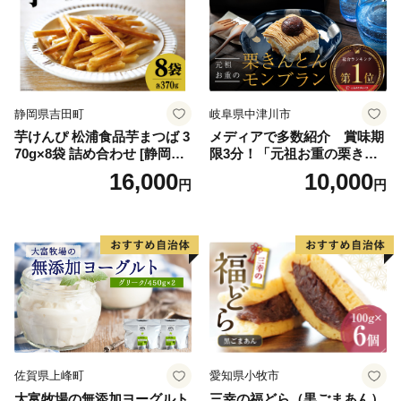
ト ストロベリー ピスタチオ
せ ふるさと納税 ）
バニラ＆クッキー ウベ 沖縄
紅イモ 塩ちんすこう 沖縄シ
ークヮーサー 沖縄黒糖 琉球
ロイヤルミルクティ 沖縄パ
イン
静岡県吉田町
岐阜県中津川市
芋けんぴ 松浦食品芋まつば 3
メディアで多数紹介 賞味期
70g×8袋 詰め合わせ [静岡伊
限3分！「元祖お重の栗きん
勢丹(松浦食品) 静岡県 吉田町
とんモンブラン」 【未来の
16,000
10,000
円
円
22424274] 芋ケンピ セット
ご褒美】スイーツ 栗 モンブ
小袋 個包装 小分け
ラン くりきんとん デザート
ご褒美 お取り寄せ くり お菓
子 菓子 F4N-2298
佐賀県上峰町
愛知県小牧市
大富牧場の無添加ヨーグルト
三幸の福どら（黒ごまあん）