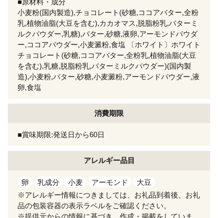
■原材料・成分
小麦粉(国内製造),チョコレート(砂糖,ココアバター,全粉
乳,植物油脂(大豆を含む),カカオマス,脱脂粉乳,バターミ
ルクパウダー,乳糖),バター,砂糖,液卵,アーモンドパウダ
ー,ココアパウダー,小麦澱粉,食塩 〔ホワイト〕ホワイト
チョコレート(砂糖,ココアバター,全粉乳,植物油脂(大豆
を含む),乳糖,脱脂粉乳,バターミルクパウダー)(国内製
造),小麦粉,バター,砂糖,小麦澱粉,アーモンドパウダー,液
卵,食塩
消費期限
■賞味期限:発送日から60日
アレルギー
品目
卵
乳成分
小麦
アーモンド
大豆
※アレルギー情報につきましては、お礼品到着後、お礼
品の包装容器の表示ラベルをご確認ください。
※提供元からの情報に基づき、作成・掲載をしていま