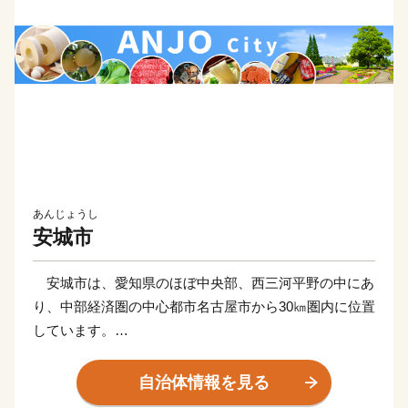
あんじょうし
安城市
安城市は、愛知県のほぼ中央部、西三河平野の中にあ
り、中部経済圏の中心都市名古屋市から30㎞圏内に位置
しています。
明治用水の豊かな水にはぐぐまれ、かつては「日本デ
ンマーク」と呼ばれ、全国に名を広めるほど農業先進都
自治体情報を見る
市として発展してきました。稲作、果樹などを栽培し、