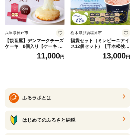
兵庫県神戸市
栃木県那須塩原市
【観音屋】デンマークチーズ
福袋セット（ミレピーニアイ
ケーキ 8個入り【ケーキ チ
ス12個セット）【千本松牧
ーズケーキ 人気スイーツ お
場】 ns025-014-12 【デザー
11,000
13,000
円
円
すすめスイーツ 神戸スイー
ト 詰め合わせ ギフト】
ツ 新感覚チーズケーキ おす
すめケーキ 兵庫県 神戸市 D0
910-17】
ふるラボとは
はじめてのふるさと納税