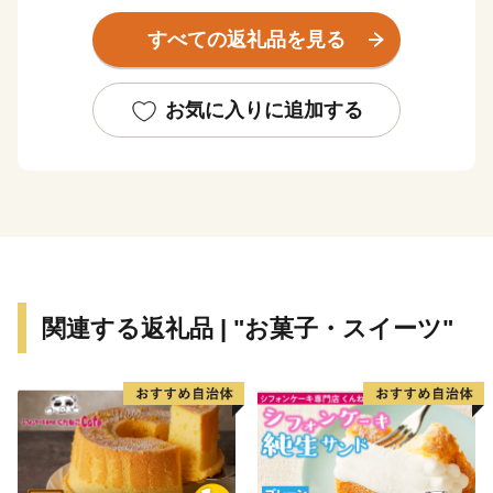
なかでもイチジクは全国有数の産地となっています。ま
すべての返礼品を見る
た、地理的にも恵まれ、自動車関連企業をはじめとする
大企業の進出、住宅団地の建設による都市の形成によ
り、今では都市と田園のバランスが取れたまちとなって
お気に入りに追加する
います。
このようななか安城市では、令和6年度より第9次総合
計画をスタートし「ともに育み、未来をつくる しあわ
せ共創都市 安城」の実現に向けて各事業を推進してい
ます。そして、安心して子どもを育てることのできる仕
組みをつくり、市民の豊かな暮らしと地域の未来を支え
る確かな力を蓄え、安全・安心で誰もが住みたくなる魅
関連する返礼品 | "お菓子・スイーツ"
力あふれるまちづくりを進めています。