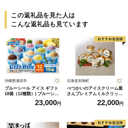
取り寄せ 瓢箪 豊臣秀吉 焼印
個包装 贈り物 老舗 お茶菓子
この返礼品を見た人は
こんな返礼品も見ています
沖縄県浦添市
北海道別海町
ブルーシール アイス ギフト
べつかいのアイスクリーム屋
18個（12種類）| ブルーシー
さんプレミアムミルクリッチ
ルアイス ブルーシールアイ
12個（AP-01）（ 北海道アイ
23,000
22,000
円
円
スクリーム 着日指定可能 送
ス 北海道産アイス アイス ア
料無料 ジェラート 沖縄県 バ
イススイーツ アイスクリー
ースデー 贈り物 プレゼント
ム 北海道産アイスクリーム
誕生日 カップ 詰め合わせ バ
道産アイス 道産アイスクリ
ラエティ | バニラ チョコレー
ーム ギフト 詰合せ 詰め合わ