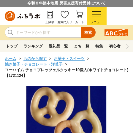
令和８年熊本地震 災害支援寄付受付について
上限額
お気に入り
カート
メニュー
検索
トップ
ランキング
返礼品一覧
まち一覧
特集
初心者ガイド
ホーム
ものから探す
お菓子・スイーツ
焼き菓子・チョコレート・洋菓子
ユーハイム チョコプレッツェルクッキー10個入(ホワイトチョコレート)
【1721124】