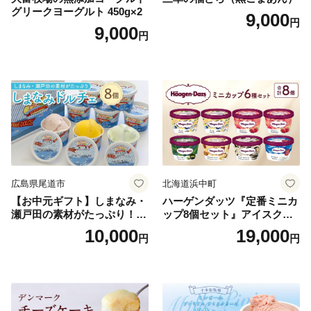
グリークヨーグルト 450g×2
9,000
円
9,000
円
広島県尾道市
北海道浜中町
【お中元ギフト】しまなみ・
ハーゲンダッツ『定番ミニカ
瀬戸田の素材がたっぷり！ジ
ップ8個セット』アイスクリ
ェラート8個
ーム アイス スイーツ デザー
10,000
19,000
円
円
ト_H0016-104