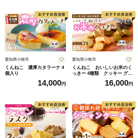
愛知県小牧市
愛知県小牧市
くんねこ 濃厚カタラーナ 4
くんねこ おいしいお米のく
個入り
っきー 4種類 クッキー グル
テンフリー
14,000
16,000
円
円