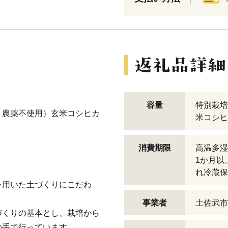
容量
特別栽培
中 農薬不使用）玄米コシヒカ
米コシヒ
消費期限
高温多湿
1か月以
れ冷蔵保
を用いた土づくりにこだわ
。
事業者
土佐武市
づくりの基本とし、栽培から
の手で行っています。