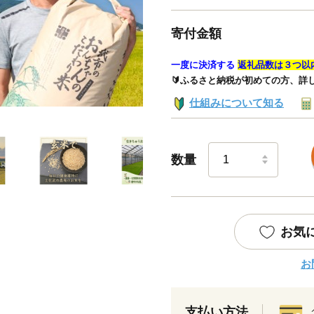
寄付金額
一度に決済する
返礼品数は３つ以
🔰ふるさと納税が初めての方、詳
仕組みについて知る
数量
お気
お
支払い方法