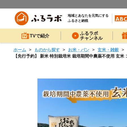
地域とあなたを元気にする
ふるさと納税
ふるラボ
TVで紹介
チャンネル
ホーム
ものから探す
お米・パン
玄米・雑穀
【先行予約】 新米 特別栽培米 栽培期間中農薬不使用 玄米 コシ