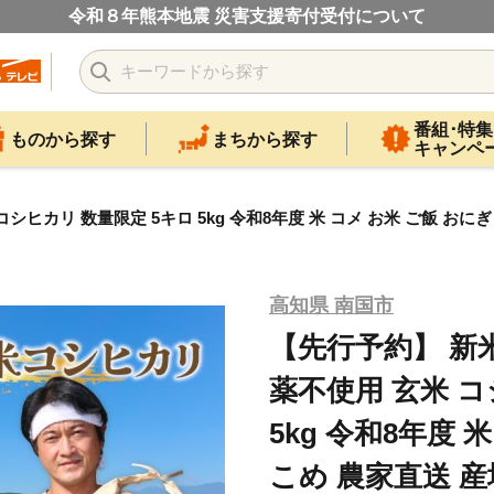
令和８年熊本地震 災害支援寄付受付について
番組･特集
ものから探す
まちから探す
キャンペ
ヒカリ 数量限定 5キロ 5kg 令和8年度 米 コメ お米 ご飯 おに
高知県 南国市
【先行予約】 新
薬不使用 玄米 コ
5kg 令和8年度 
こめ 農家直送 産