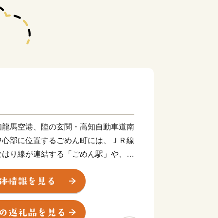
龍馬空港、陸の玄関・高知自動車道南
中心部に位置するごめん町には、ＪＲ線
なはり線が連結する「ごめん駅」や、高
車の始発駅「ごめん町駅」などがあり、
きな役割を果たしています。
えてきたこの街には、いにしえの息吹
点在し、土佐の稲作発祥の地と言われる