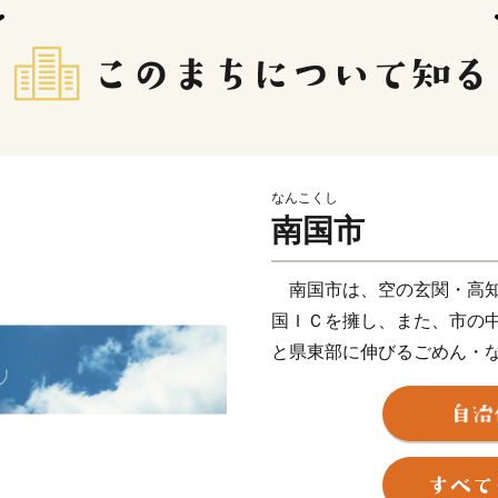
なんこくし
南国市
南国市は、空の玄関・高知
国ＩＣを擁し、また、市の
と県東部に伸びるごめん・
知のお城下へと走る路面電
土佐の旅の玄関口として大
かつて土佐の国庁として栄
を伝える多くの歴史遺産が