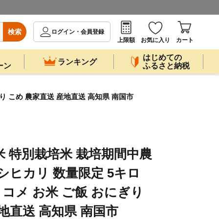
検索
ログイン・会員登録
上限額
お気に入り
カート
はじめての
ランキング
ーン
ふるさと納税
ぎり こめ 農家直送 産地直送 高知県 南国市
米 特別栽培米 栽培期間中農
シヒカリ 数量限定 5キロ
米 コメ お米 ご飯 おにぎり
地直送 高知県 南国市