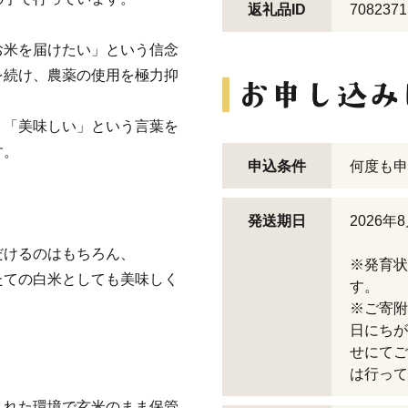
返礼品ID
7082371
お米を届けたい」という信念
を続け、農薬の使用を極力抑
、「美味しい」という言葉を
す。
申込条件
何度も申
発送期日
2026
だけるのはもちろん、
※発育状
たての白米としても美味しく
す。
※ご寄附
日にちが
せにてご
は行って
された環境で玄米のまま保管