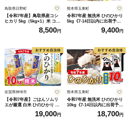
鳥取県日野町
熊本県玉東町
【令和7年産】鳥取県産コシ
令和7年産 無洗米 ひのひかり
ヒカリ 5kg（5kg×1）米 コシ
5kg《7-14日以内に出荷予定
ヒカリ こしひかり お米 白米
(土日祝除く)》コメ 米 無洗米
8,500
9,400
円
円
精米 5キロ おこめ こめ コメ
高レビュー｜人気米 熊本県
真空パック包装 真空包装 長
産米 お米 生活応援米
期保存 単一原料米 鳥取県日
野町産 Elevation
佐賀県神埼市
熊本県玉東町
【令和7年産】ごはんソムリ
令和7年産 無洗米 ひのひかり
エが厳選 白米 ひのひかり 10
10kg《7-14日以内に出荷予定
kg【神埼市産 米 お米 精米 白
(土日祝除く)》コメ 米 無洗米
19,000
18,700
円
円
米 10kg 5kg×2 ひのひかり ブ
令和7年産 高レビュー｜人気
ランド米 食味鑑定士】(H063
米 熊本県産米 お米 生活応援
164)
米