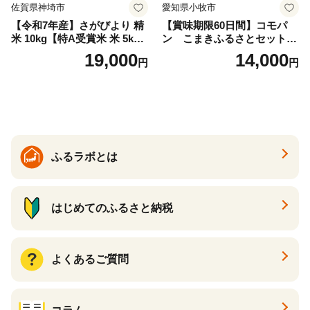
佐賀県神埼市
愛知県小牧市
【令和7年産】さがびより 精
【賞味期限60日間】コモパ
米 10kg【特A受賞米 米 5kg×
ン こまきふるさとセット
2袋 お米 コメ こめ 国産 美味
（24個入り）／災害用備蓄
19,000
14,000
円
円
しい ブランド米 人気 ランキ
保存食 非常食 防災グッズに
ング 増田米穀】(H015224)
も
ふるラボとは
はじめてのふるさと納税
よくあるご質問