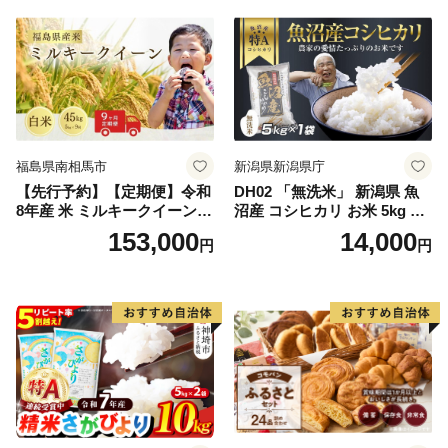
福島県南相馬市
新潟県新潟県庁
【先行予約】【定期便】令和
DH02 「無洗米」 新潟県 魚
8年産 米 ミルキークイーン
沼産 コシヒカリ お米 5kg こ
白米 45kg (5kg×9回) | ミルキ
しひかり 精米 米（お米の美
153,000
14,000
円
円
ークイーン 米5kg 福島 福島
味しい炊き方ガイド付き）
県産 福島産 精米 お米 米 コ
メ 武田ファーム サムランド
福島県 南相馬市 cu006-ae