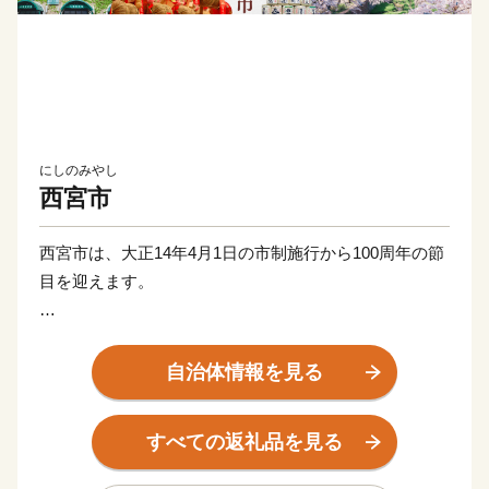
にしのみやし
西宮市
西宮市は、大正14年4月1日の市制施行から100周年の節
目を迎えます。
古くは、廣田神社・西宮神社などの門前町、宿場町とし
て栄え、江戸時代には宮水を使った酒造りが盛んにな
自治体情報を見る
り、明治末期からは住宅開発が進むとともに、阪神間モ
ダニズム芸術文化の中心地となりました。
すべての返礼品を見る
また、昭和38年には「文教住宅都市宣言」を行い、その
誇り高い都市目標を基調としたまちづくりを進めてきま