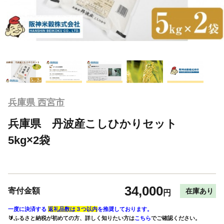
兵庫県 西宮市
兵庫県 丹波産こしひかりセット
5kg×2袋
34,000
寄付金額
在庫あり
円
一度に決済する
返礼品数は３つ以内
を推奨しております。
🔰ふるさと納税が初めての方、詳しく知りたい方は
こちら
でご確認ください。