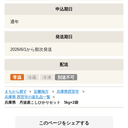
申込期日
通年
発送期日
2026/6/1から順次発送
配送
常温
冷蔵
冷凍
別送不可
まちから探す
近畿地方
兵庫県西宮市
兵庫県 西宮市の返礼品一覧
兵庫県 丹波産こしひかりセット 5kg×2袋
このページをシェアする