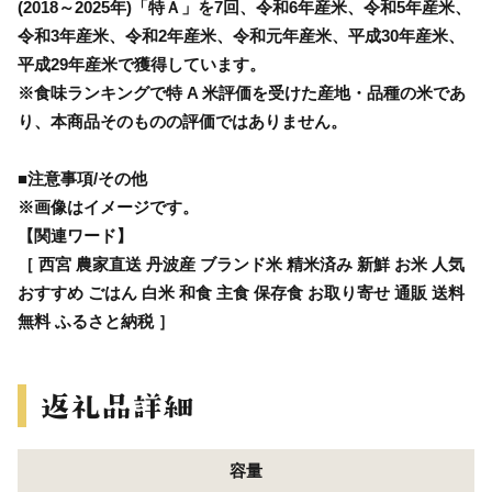
(2018～2025年)「特Ａ」を7回、令和6年産米、令和5年産米、
令和3年産米、令和2年産米、令和元年産米、平成30年産米、
平成29年産米で獲得しています。
※食味ランキングで特 A 米評価を受けた産地・品種の米であ
り、本商品そのものの評価ではありません。
■注意事項/その他
※画像はイメージです。
【関連ワード】
［ 西宮 農家直送 丹波産 ブランド米 精米済み 新鮮 お米 人気
おすすめ ごはん 白米 和食 主食 保存食 お取り寄せ 通販 送料
無料 ふるさと納税 ］
容量