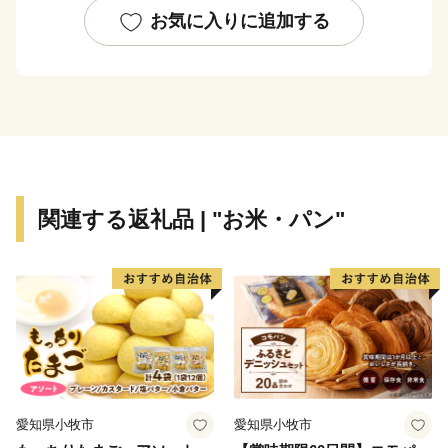
した。
お気に入りに追加する
山・川・海の自然に恵まれた環境、交通の至便さ、美し
く閑静な街なみ、上質な文化風土、多くの大学・短期大
学を有する恵まれた教育環境は、わがまちの誇るべき財
産です。近年では、県立芸術文化センターや有名な洋菓
子店なども、街のあたらしい魅力となっており、このよ
うな多彩な魅力は、市内外から「関西で住みたいまち」
関連する返礼品 | "お米・パン"
として高く評価されています。
愛知県小牧市
愛知県小牧市