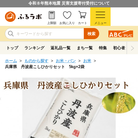
令和８年熊本地震 災害支援寄付受付について
上限額
お気に入り
カート
メニュー
検索
トップ
ランキング
返礼品一覧
まち一覧
特集
初心者ガイド
ホーム
ものから探す
お米・パン
お米
兵庫県 丹波産こしひかりセット 5kg×2袋