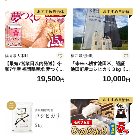
福岡県大木町
福井県池田町
【最短7営業日以内発送】令
「未来へ耕す池田米」認証
和7年産 福岡県産米 夢つくし
池田町産コシヒカリ３kg【お
15kg 精米 ※北海道・沖縄・
1人様につき３セットまで】
19,500
10,000
円
円
離島は配送不可