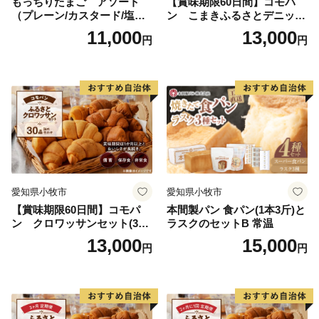
もっちりたまご アソート
【賞味期限60日間】コモパ
（プレーン/カスタード/塩バ
ン こまきふるさとデニッシ
ター/小倉バター）
ュセット（20個入り）／災害
11,000
13,000
円
円
用備蓄 保存食 非常食 防災グ
ッズにも
愛知県小牧市
愛知県小牧市
【賞味期限60日間】コモパ
本間製パン 食パン(1本3斤)と
ン クロワッサンセット(30
ラスクのセットB 常温
個入り)／災害用備蓄 保存食
13,000
15,000
円
円
非常食 防災グッズにも