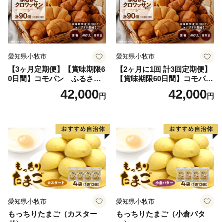
愛知県小牧市
愛知県小牧市
【3ヶ月定期便】【賞味期限6
【2ヶ月に1回 計3回定期便】
0日間】コモパン ふるさと
【賞味期限60日間】コモパ
クロワッサンセット（計90
ン ふるさとクロワッサンセ
42,000
42,000
円
円
個）／災害用備蓄 保存食 非
ット（計90個）／災害用備蓄
常食 防災グッズにも
保存食 非常食 防災グッズに
も
愛知県小牧市
愛知県小牧市
もっちりたまご（カスター
もっちりたまご（小倉バタ