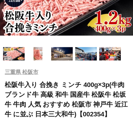
三重県 松阪市
松阪牛入り 合挽き ミンチ 400g×3p(牛肉
ブランド牛 高級 和牛 国産牛 松阪牛 松坂
牛 牛肉 人気 おすすめ 松阪市 神戸牛 近江
牛 に並ぶ 日本三大和牛)【002354】