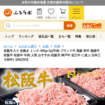
令和８年熊本地震 災害支援寄付受付について
上限額
お気に入り
カート
メニュー
検索
トップ
ランキング
返礼品一覧
まち一覧
特集
初心者ガイド
ホーム
ものから探す
お肉
牛肉
松阪牛入り 合挽き ミンチ 400g×3p(牛肉 ブランド牛 高級 和牛 国産牛
松阪牛 松坂牛 牛肉 人気 おすすめ 松阪市 神戸牛 近江牛 に並ぶ 日本三
大和牛)【002354】