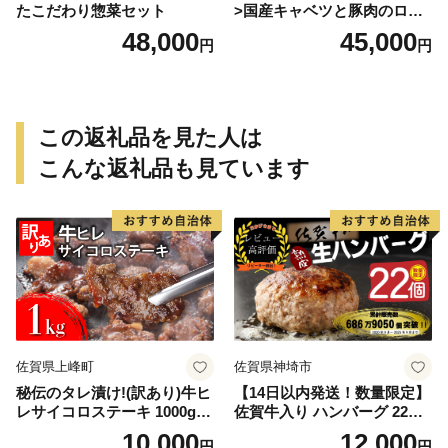
たこだわり惣菜セット
>国産キャベツと豚肉のロー
ルキャベツ（6P入り）
48,000
45,000
円
円
この返礼品を見た人は
こんな返礼品も見ています
佐賀県上峰町
佐賀県神埼市
秘伝のタレ漬け!(訳あり)牛ヒ
【14日以内発送！数量限定】
レサイコロステーキ 1000g
佐賀牛入り ハンバーグ 22個
【B-1098-AS】
2.6kg(120g×22個)【佐賀牛
10,000
12,000
円
円