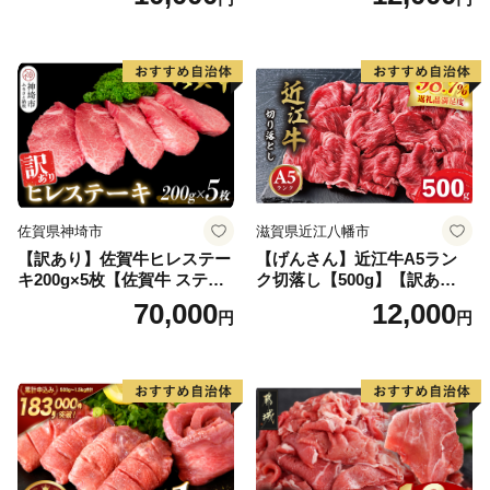
黒毛和牛 ブランド牛 九州 ハ
ンバーグ 牛肉 豚肉 国産 お弁
当 おかず 惣菜 おすすめ 人
気】(H083106)
佐賀県神埼市
滋賀県近江八幡市
【訳あり】佐賀牛ヒレステー
【げんさん】近江牛A5ラン
キ200g×5枚【佐賀牛 ステー
ク切落し【500g】【訳あり】
キ ブランド肉 ヒレ肉 フィレ
【DG12W】
70,000
12,000
円
円
肉 ジューシー ヘルシー】(H0
65175)