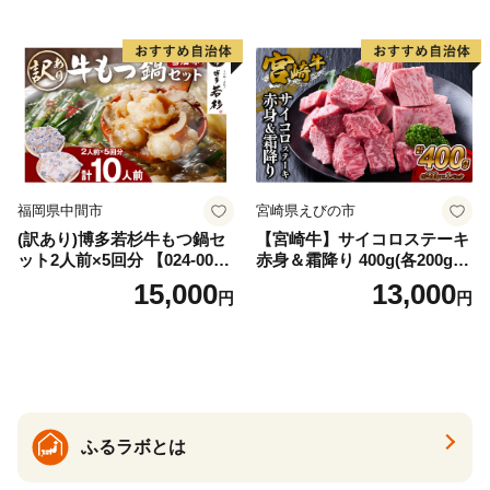
福岡県中間市
宮崎県えびの市
(訳あり)博多若杉牛もつ鍋セ
【宮崎牛】サイコロステーキ
ット2人前×5回分 【024-002
赤身＆霜降り 400g(各200g×
7】
１P 計2P) 真空パック 冷凍
15,000
13,000
円
円
ふるラボとは