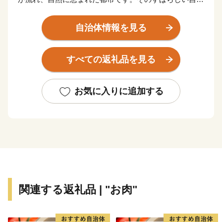
を背景に産業の発展や歴史・文化が育まれてきました。
全国的に有名な“松阪牛（まつさかうし）”をはじめと
自治体情報を見る
する誇り高き特産品や江戸時代の面影をそのまま残す御
城番屋敷、国内最大の船形埴輪など歴史ロマンにあふ
すべての返礼品を見る
れ、多くの歴史街道が交差しています。
松阪市では、「子育てがしやすい」「安心して生活が
できる」「働く場がある」など、さまざまな観点から良
お気に入りに追加する
いまちだと感じることのできる取り組みを進めていま
す。
１０年後の将来像「ここに住んで良かった・・・みん
な大好き松阪市」を実現するため頑張っていきますの
で、「ふるさと納税」制度を通じて、ぜひ皆さまの応援
をよろしくお願いいたします。
関連する返礼品 | "お肉"