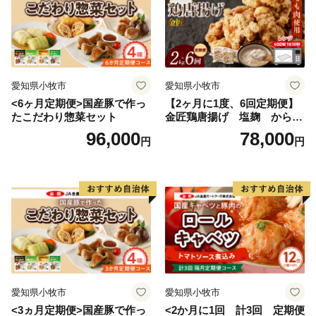
愛知県小牧市
愛知県小牧市
<6ヶ月定期便>国産豚で作っ
【2ヶ月に1度、6回定期便】
たこだわり惣菜セット
金匠鶏唐揚げ 塩麹 からあ
げ
96,000
78,000
円
円
愛知県小牧市
愛知県小牧市
<3ヵ月定期便>国産豚で作っ
<2か月に1回 計3回 定期便