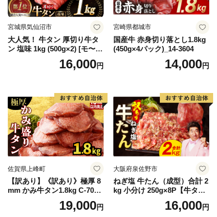
宮城県気仙沼市
宮崎県都城市
大人気！ 牛タン 厚切り牛タ
国産牛 赤身切り落とし1.8kg
ン 塩味 1kg (500g×2) [モ〜ラ
(450g×4パック)_14-3604
ンド 宮城県 気仙沼市 205646
16,000
14,000
円
円
60] 肉 牛肉 精肉 牛たん 牛タ
ン塩 牛たん塩 冷凍 焼肉 BB
Q アウトドア バーベキュー
厚切り タン
佐賀県上峰町
大阪府泉佐野市
【訳あり】《訳あり》極厚 8
ねぎ塩 牛たん（成型）合計 2
mm かみ牛タン1.8kg C-709-
kg 小分け 250g×8P【牛タン
AS
牛肉 焼肉用 薄切り 訳あり サ
19,000
16,000
円
円
イズ不揃い】