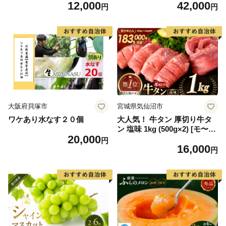
12,000
42,000
毛和牛 ブランド牛 九州 ハン
6] カニ かに 蟹 たらばがに た
円
円
バーグ 牛肉 豚肉 国産 お弁当
らば蟹 タラバ蟹 たらば タラ
おかず 惣菜 おすすめ 人気】
バ ボイル
(H083106)
大阪府貝塚市
宮城県気仙沼市
ワケあり水なす２０個
大人気！ 牛タン 厚切り牛タ
ン 塩味 1kg (500g×2) [モ〜ラ
20,000
ンド 宮城県 気仙沼市 205646
円
16,000
60] 肉 牛肉 精肉 牛たん 牛タ
円
ン塩 牛たん塩 冷凍 焼肉 BB
Q アウトドア バーベキュー
厚切り タン