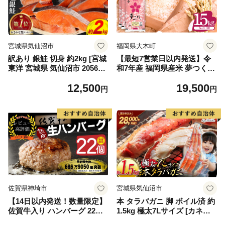
宮城県気仙沼市
福岡県大木町
訳あり 銀鮭 切身 約2kg [宮城
【最短7営業日以内発送】令
東洋 宮城県 気仙沼市 205649
和7年産 福岡県産米 夢つくし
91] 鮭 魚介類 海鮮 訳アリ 規
15kg 精米 ※北海道・沖縄・
12,500
19,500
格外 不揃い さけ サケ 鮭切身
離島は配送不可
円
円
シャケ 切り身 冷凍 家庭用 お
かず 弁当 支援 サーモン 銀鮭
切り身 魚 わけあり
佐賀県神埼市
宮城県気仙沼市
【14日以内発送！数量限定】
本 タラバガニ 脚 ボイル済 約
佐賀牛入り ハンバーグ 22個
1.5kg 極太7Lサイズ [カネダ
2.6kg(120g×22個)【佐賀牛 黒
イ 宮城県 気仙沼市 2056432