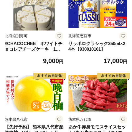
北海道別海町
北海道恵庭市
#CHACOCHEE ホワイトチ
サッポロクラシック350ml×2
ョコレアチーズケーキ 1ホ
4本【930010101】
ール(直径15cm)（北海道,別
9,000
17,000
海町,チーズ,ちーず,チーズケ
円
円
ーキ,ふるさと納税）
熊本県八代市
熊本県八代市
【先行予約】 熊本県八代市産
あか牛赤身モモスライスセッ