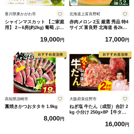
香川県東かがわ市
北海道上富良野町
シャインマスカット 【ご家庭
赤肉メロン 2玉 厳選 秀品 特4
用】 2～6房(約2kg) 葡萄 ぶど
サイズ 富良野 北海道 各2kg
う ブドウ フルーツ 果物 くだ
～2.6kg 2玉 セット ファーム
19,000
17,000
もの 果実 旬の果物 旬のフル
富良野 メロン めろん 果物 く
円
円
ーツ 香川 香川県 東かがわ市
だもの フルーツ デザート 旬
の果物 旬のフルーツ
高知県須崎市
大阪府泉佐野市
藁焼きかつおタタキ 1.9kg
ねぎ塩 牛たん（成型）合計 2
kg 小分け 250g×8P【牛タン
8,000
牛肉 焼肉用 薄切り 訳あり サ
円
16,000
イズ不揃い】
円