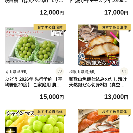
晩白柚 （ばんぺいゆ） Lサイ
ト (あか牛モモスライス400
ズ 2玉 柑橘 みかん 果物 くだ
g、あか牛のたれ200ml付き)
12,000
17,000
もの フルーツ おやつ 特産 熊
円
円
本県 八代市 【2026年12月上
旬より順次発送】
岡山県里庄町
和歌山県湯浅町
ぶどう 2026年 先行予約 【平
和歌山魚鶴仕込みのだし漬け
均糖度20度】 ご家庭用 農家
天然銀だら切身8切（真空パ
こだわりの シャイン マスカ
ック入） 約720g 小分け 独自
15,000
13,000
ット 2～3房 合計約1.2kg ブ
製法 良質な脂 ふっくら 柔ら
円
円
ドウ 葡萄 岡山県産 国産 フル
かい 身質 甘み 旨味 白身魚の
ーツ 果物 【 Nini farm 農家
トロ 梅酒 北海道南産 真こん
直送 】
ぶ だし漬け 煮付け ムニエル
味噌漬け 鍋物 冷凍 湯浅町 送
料無料_G7334