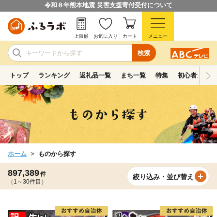
令和８年熊本地震 災害支援寄付受付について
上限額
お気に入り
カート
メニュー
検索
トップ
ランキング
返礼品一覧
まち一覧
特集
初心者ガイド
ホーム
ものから探す
897,389
件
絞り込み・並び替え
（1～30件目）