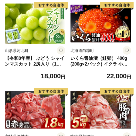
山形県河北町
北海道白糠町
【令和8年産】 ぶどう シャイ
いくら醤油漬（鮭卵） 400g
ンマスカット 2房入り（1房6
(200g×2パック) イクラ 小分
00g前後） 秀品 山形県河北町
け いくら醤油漬 鮭いくら い
18,000
22,000
産【山形eLab】 ka074-023-r
くら醤油漬け 鮭 鮭卵 ikura
円
円
8
醤油いくら 冷凍いくら いく
ら北海道 醤油鮭いくら 人気
大好評品 北海道 白糠町