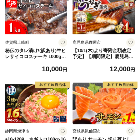
佐賀県上峰町
鹿児島県鹿屋市
秘伝のタレ漬け!(訳あり)牛ヒ
【10/1(木)より寄附金額改定
レサイコロステーキ 1000g
予定】【期間限定】鹿児島県
【B-1098-AS】
大隅産うなぎ蒲焼4尾（400
10,000
12,000
g） KN007-023
円
円
静岡県焼津市
宮城県気仙沼市
a10-1289 ネギトロ100g×16
訳あり サーモン 切り落とし