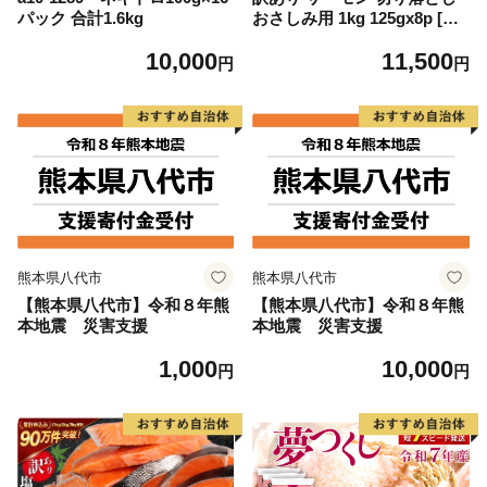
パック 合計1.6kg
おさしみ用 1kg 125gx8p [足
利本店 宮城県 気仙沼市 2056
10,000
11,500
4313] 魚 魚介類 鮭 お刺し身
円
円
刺し身 刺身 生 生食 個包装
チリ銀鮭 銀鮭 海鮮 海鮮丼 魚
介
熊本県八代市
熊本県八代市
【熊本県八代市】令和８年熊
【熊本県八代市】令和８年熊
本地震 災害支援
本地震 災害支援
1,000
10,000
円
円