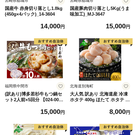
宮崎県都城市
宮崎県都城市
国産牛 赤身切り落とし1.8kg
国産豚肉切り落とし5Kg(うま
(450g×4パック)_14-3604
味加工)_MJ-3647
14,000
15,000
円
円
福岡県中間市
北海道別海町
(訳あり)博多若杉牛もつ鍋セ
大人気 訳あり 北海道産 冷凍
ット2人前×5回分 【024-002
ホタテ 400g ほたて ホタテ 帆
7】
立 貝柱 海鮮 魚介類 刺身 大
15,000
8,000
粒 天然 海鮮 ランキング 大人
円
円
気 人気 おすすめ 訳あり ）