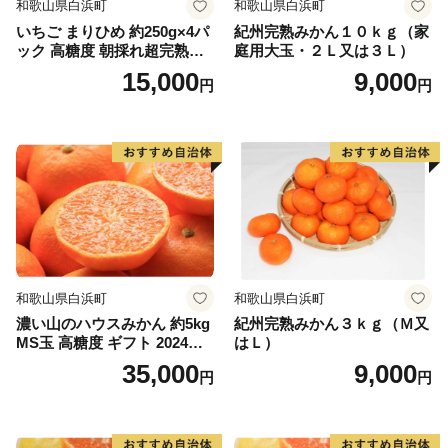
和歌山県白浜町
和歌山県白浜町
いちご まりひめ 約250g×4パ
紀州完熟みかん１０ｋｇ（家
ック 高糖度 朝採れ超完熟ま
庭用大玉・２Ｌ又は３Ｌ）
りひめ 1月以降発送分
15,000
9,000
円
円
和歌山県白浜町
和歌山県白浜町
濃い山のハウスみかん 約5kg
紀州完熟みかん３ｋｇ（Ｍ又
MS玉 高糖度 ギフト 2024年7
はＬ）
月以降発送分
35,000
9,000
円
円