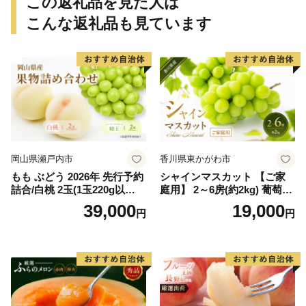
この返礼品を見た人は
こんな返礼品も見ています
岡山県瀬戸内市
香川県東かがわ市
もも ぶどう 2026年 先行予約
シャインマスカット 【ご家
詰合/白桃 2玉(1玉220g以
庭用】 2～6房(約2kg) 葡萄 ぶ
上)・シャインマスカット 晴
どう ブドウ フルーツ 果物 く
39,000
19,000
円
円
王 2房(1房480g以上) 化粧箱
だもの 果実 旬の果物 旬のフ
入り 岡山県産 国産 フルーツ
ルーツ 香川 香川県 東かがわ
果物 ギフト
市