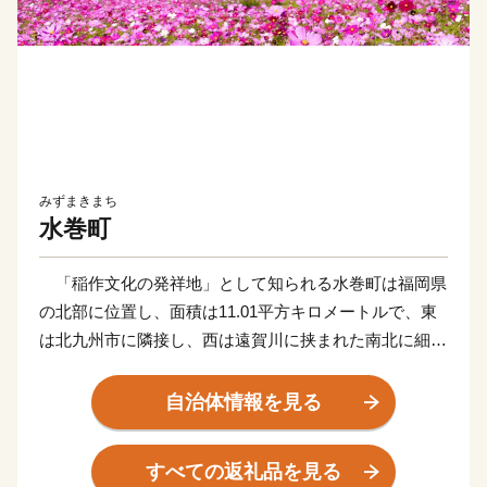
みずまきまち
水巻町
「稲作文化の発祥地」として知られる水巻町は福岡県
の北部に位置し、面積は11.01平方キロメートルで、東
は北九州市に隣接し、西は遠賀川に挟まれた南北に細長
い町です。秋には遠賀川のほとりの河川敷公園に、町花
の「コスモス」約500万本が全長6キロに渡ってピンク
自治体情報を見る
の花を咲かせ、鮮やかに町を彩ります。
すべての返礼品を見る