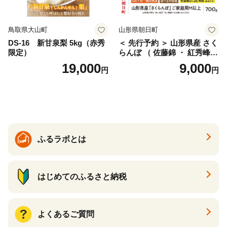
鳥取県大山町
山形県朝日町
DS-16 新甘泉梨 5kg（赤秀
＜ 先行予約 ＞ 山形県産 さく
限定）
らんぼ （ 佐藤錦 ・ 紅秀峰
） ご家庭用 M以上 700g 【20
19,000
9,000
円
円
26年6月下旬から7月上旬発
送】 山形県 果物 フルーツ 初
夏 夏 送料無料
ふるラボとは
はじめてのふるさと納税
よくあるご質問