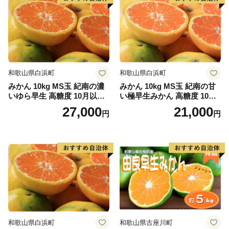
和歌山県白浜町
和歌山県白浜町
みかん 10kg MS玉 紀南の濃
みかん 10kg MS玉 紀南の甘
いゆら早生 高糖度 10月以降
い極早生みかん 高糖度 10月
発送 マルチ被覆栽培
以降発送 マルチ被覆栽培
27,000
21,000
円
円
和歌山県白浜町
和歌山県古座川町