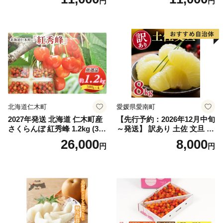
円
円
（2房～3房）※沖縄・離島配
_ZJ6079
送不可※ 106-003-sku02-26y
｜シャインマスカット 発送
笛吹市 山梨県 フルーツ 果物
ぶどう 葡萄 大粒 シャインマ
スカット おすすめ シャイン
マスカット 贈答 ギフト 産地
笛吹市 シャインマスカット
笛吹 葡萄 国産 ぶどう 人気
国産 1.2kg 先行｜
北海道仁木町
愛媛県愛南町
2027年発送 北海道 仁木町産
【先行予約：2026年12月中旬
さくらんぼ 紅秀峰 1.2kg (300
～発送】 訳あり 土佐 文旦 8k
g×4パック) Lサイズ以上 旬
g (Mサイズ以上サイズミック
26,000
8,000
円
円
桜桃 産地直送 サクランボ チ
ス) 8000円 わけあり ぶんた
ェリー フルーツ 果物 果物類
ん みかん mikan 蜜柑 ミカン
仁木町 仁木 [松山商店]
土佐文旦 家庭用 産地直送 国
産 農家直送 期間限定 特産品
サイズミックス くらもとフ
ァーム 愛南町 愛媛県