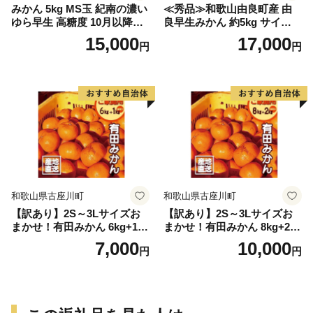
みかん 5kg MS玉 紀南の濃い
≪秀品≫和歌山由良町産 由
ゆら早生 高糖度 10月以降発
良早生みかん 約5kg サイズお
送 マルチ被覆栽培
まかせ【sml106C】
15,000
17,000
円
円
和歌山県古座川町
和歌山県古座川町
【訳あり】2S～3Lサイズお
【訳あり】2S～3Lサイズお
まかせ！有田みかん 6kg+1kg
まかせ！有田みかん 8kg+2kg
保証分 11月から12月下旬ま
保証分 11月から12月下旬ま
7,000
10,000
円
円
でに順次発送致します。 / 訳
でに順次発送致します。 / 訳
ありみかん 有田みかん みか
ありみかん 有田みかん みか
ん ミカン 蜜柑 柑橘 温州みか
ん ミカン 蜜柑 柑橘 温州みか
ん 和歌山 ご家庭用
ん 和歌山 ご家庭用