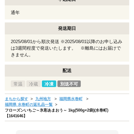
通年
発送期日
2025/08/01から順次発送 ※2025/08/01以降のお申し込み
は3週間程度で発送いたします。 ※離島にはお届けで
きません。
配送
常温
冷蔵
冷凍
別送不可
まちから探す
九州地方
福岡県水巻町
福岡県 水巻町の返礼品一覧
フローズンいちご～氷彩あまおう～ 1kg(500g×2袋)(水巻町)
【1641646】