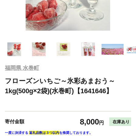
福岡県 水巻町
フローズンいちご～氷彩あまおう～
1kg(500g×2袋)(水巻町)【1641646】
8,000
寄付金額
在庫あり
円
一度に決済する
返礼品数は３つ以内
を推奨しております。