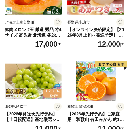
北海道上富良野町
長野県小諸市
赤肉メロン 2玉 厳選 秀品 特4
【オンライン決済限定】【20
サイズ 富良野 北海道 各2kg
26年8月上旬～発送予定】 先
～2.6kg 2玉 セット ファーム
行予約 「浅間水蜜桃プレミ
17,000
12,000
円
円
富良野 メロン めろん 果物 く
アム」 もも あかつき 秀品 約
だもの フルーツ デザート 旬
2kg 5～9玉 贈答品 ふるさと
の果物 旬のフルーツ
納税 果物 桃 フルーツ モモ
果肉 長野県産 小諸市
山梨県笛吹市
和歌山県湯浅町
【2026年発送★先行予約】
【2026年先行予約】ご家庭
【土日祝配送】産地厳選シャ
用 和歌山 有田みかん 約10k
インマスカット1.2kg～1.3kg
g (2L、3Lサイズ)【湯浅町】
11,000
11,000