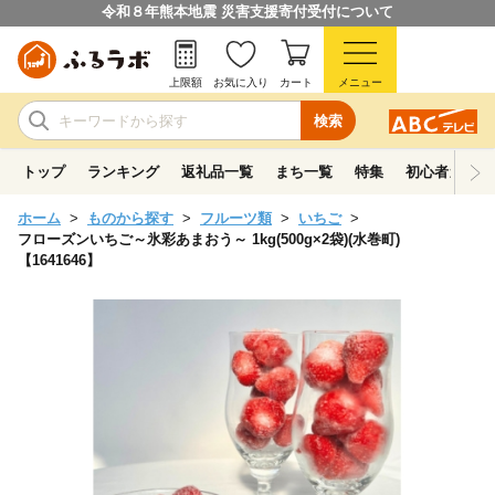
令和８年熊本地震 災害支援寄付受付について
上限額
お気に入り
カート
メニュー
検索
トップ
ランキング
返礼品一覧
まち一覧
特集
初心者ガイド
ホーム
ものから探す
フルーツ類
いちご
フローズンいちご～氷彩あまおう～ 1kg(500g×2袋)(水巻町)
【1641646】