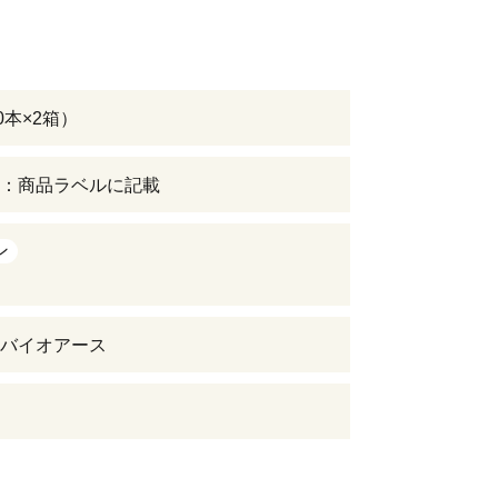
0本×2箱）
：商品ラベルに記載
ン
バイオアース