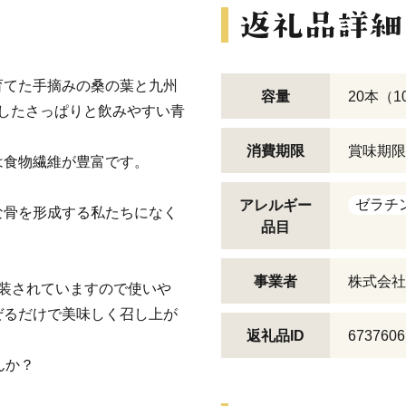
育てた手摘みの桑の葉と九州
容量
20本（1
したさっぱりと飲みやすい青
消費期限
賞味期限
は食物繊維が豊富です。
。
ゼラチ
アレルギー
な骨を形成する私たちになく
品目
事業者
株式会社
装されていますので使いや
ぜるだけで美味しく召し上が
返礼品ID
6737606
んか？