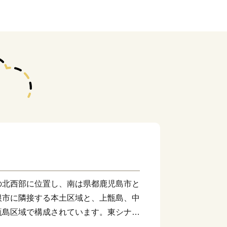
北西部に位置し、南は県都鹿児島市と
根市に隣接する本土区域と、上甑島、中
甑島区域で構成されています。東シナ海
松の海岸線、市街部を悠々と流れる一級