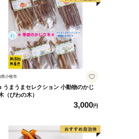
知県小牧市
uu うまうまセレクション 小動物のかじ
木（びわの木）
3,000
円