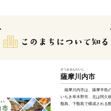
さつませんだいし
薩摩川内市
薩摩川内市は、薩摩半島の
いちき串木野市、北は阿久
甑島、下甑島で構成される
に面した変化に富む白砂青