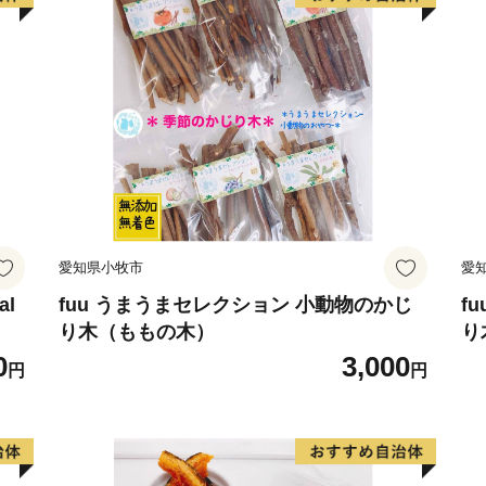
愛知県小牧市
愛
al
fuu うまうまセレクション 小動物のかじ
f
り木（ももの木）
り
0
3,000
円
円