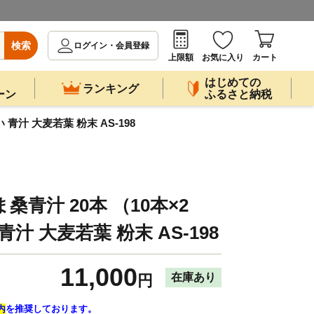
検索
ログイン・会員登録
上限額
お気に入り
カート
はじめての
ランキング
ーン
ふるさと納税
青汁 大麦若葉 粉末 AS-198
桑青汁 20本 （10本×2
汁 大麦若葉 粉末 AS-198
11,000
在庫あり
円
内
を推奨しております。