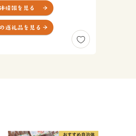
をはじめとするみどり豊かな山々や湖、
各地の温泉など、多種多様な自然環境を
るこれらの多彩で美しい自然環境は、川
牟田池県立自然公園、甑島県立自然公園
れています。
内市、樋脇町、入来町、東郷町、祁答院
、鹿島村が合併し、新たに「薩摩川内
の発展と市民福祉の向上を図りながら薩
り 市民が育む 交流躍動都市」の実現
くりをすすめています。