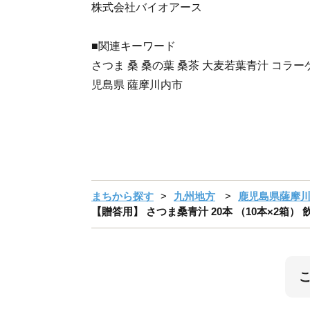
株式会社バイオアース
■関連キーワード
さつま 桑 桑の葉 桑茶 大麦若葉青汁 コラーゲン 
児島県 薩摩川内市
まちから探す
九州地方
鹿児島県薩摩
【贈答用】 さつま桑青汁 20本 （10本×2箱） 飲