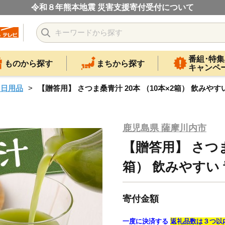
令和８年熊本地震 災害支援寄付受付について
番組･特集
ものから探す
まちから探す
キャンペ
・日用品
【贈答用】 さつま桑青汁 20本 （10本×2箱） 飲みやすい 
鹿児島県 薩摩川内市
【贈答用】 さつま
箱） 飲みやすい 青
寄付金額
一度に決済する
返礼品数は３つ以