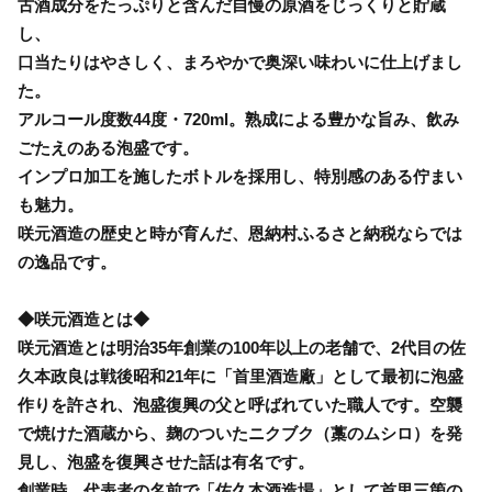
古酒成分をたっぷりと含んだ自慢の原酒をじっくりと貯蔵
し、
口当たりはやさしく、まろやかで奥深い味わいに仕上げまし
た。
アルコール度数44度・720ml。熟成による豊かな旨み、飲み
ごたえのある泡盛です。
インプロ加工を施したボトルを採用し、特別感のある佇まい
も魅力。
咲元酒造の歴史と時が育んだ、恩納村ふるさと納税ならでは
の逸品です。
◆咲元酒造とは◆
咲元酒造とは明治35年創業の100年以上の老舗で、2代目の佐
久本政良は戦後昭和21年に「首里酒造廠」として最初に泡盛
作りを許され、泡盛復興の父と呼ばれていた職人です。空襲
で焼けた酒蔵から、麹のついたニクブク（藁のムシロ）を発
見し、泡盛を復興させた話は有名です。
創業時、代表者の名前で「佐久本酒造場」として首里三箇の