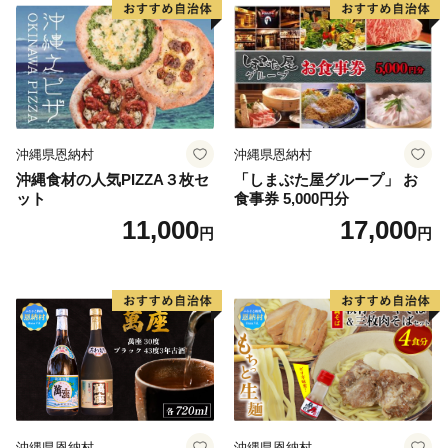
沖縄県恩納村
沖縄県恩納村
沖縄食材の人気PIZZA３枚セ
「しまぶた屋グループ」 お
ット
食事券 5,000円分
11,000
17,000
円
円
沖縄県恩納村
沖縄県恩納村