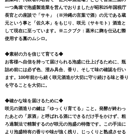
一つ鳥堀で泡盛製造業を営んでおりましたが昭和25年国税庁
長官との座談で「サキ」（※沖縄の言葉で酒）の元である蔵
元という事と「佐久本」をもじり、咲元（サキモト）酒造と
して現在に至っています。※ニクブク：蒸米に麹を仕込む際
使用する藁のムシロ。
◆素材の力を信じて育てる◆
お客様へ自信を持って届けられる泡盛に仕上げるために、瓶
詰め前には必ず色、澄み具合、香り、そして味の確認を行い
ます。100年前から続く咲元酒造が大切に守り続ける味と香り
を守ることを大切に。
◆確かな味を届けるために◆
咲元の酒造りの鍵は「ゆっくり育てる」こと。発酵が終わっ
たあとの「原酒」と呼ばれる酒にできるだけ手をかけず、粗
ろ過製法で精製するのが咲元の泡盛の特徴です。この手法に
より泡盛特有の香りや味が強く残り、じっくりと熟成させる