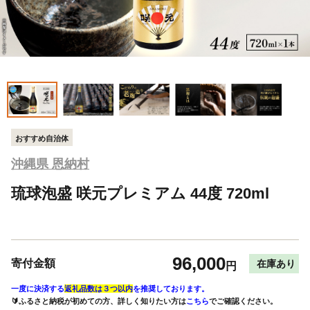
おすすめ自治体
沖縄県 恩納村
琉球泡盛 咲元プレミアム 44度 720ml
96,000
寄付金額
在庫あり
円
一度に決済する
返礼品数は３つ以内
を推奨しております。
🔰ふるさと納税が初めての方、詳しく知りたい方は
こちら
でご確認ください。