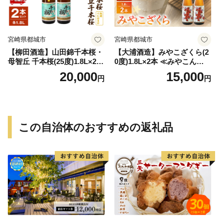
宮崎県都城市
宮崎県都城市
【柳田酒造】山田錦千本桜・
【大浦酒造】みやこざくら(2
母智丘 千本桜(25度)1.8L×2本
0度)1.8L×2本 ≪みやこんじょ
≪みやこんじょ特急便≫_AC
特急便≫_MJ-0771
20,000
15,000
円
円
-0751
この自治体のおすすめの返礼品