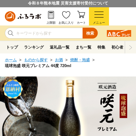
令和８年熊本地震 災害支援寄付受付について
上限額
お気に入り
カート
メニュー
検索
トップ
ランキング
返礼品一覧
まち一覧
特集
初心者ガイド
ホーム
ものから探す
お酒
焼酎・泡盛
琉球泡盛 咲元プレミアム 44度 720ml