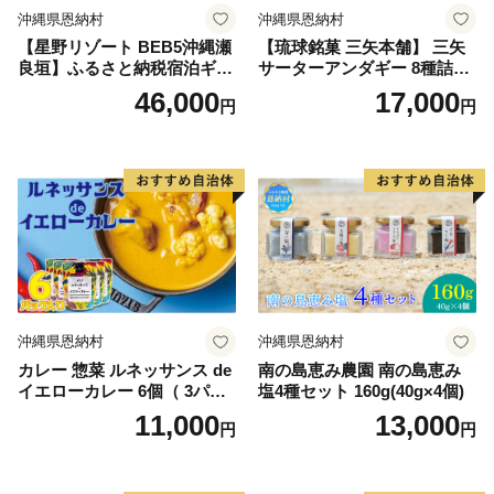
沖縄県恩納村
沖縄県恩納村
【星野リゾート BEB5沖縄瀬
【琉球銘菓 三矢本舗】 三矢
良垣】ふるさと納税宿泊ギフ
サーターアンダギー 8種詰め
ト券(12,000円)
合わせ(15個×2袋)
46,000
17,000
円
円
沖縄県恩納村
沖縄県恩納村
カレー 惣菜 ルネッサンス de
南の島恵み農園 南の島恵み
イエローカレー 6個（ 3パッ
塩4種セット 160g(40g×4個)
ク × 2 ） セット｜ルネッサン
11,000
13,000
円
円
ス リゾート オキナワ