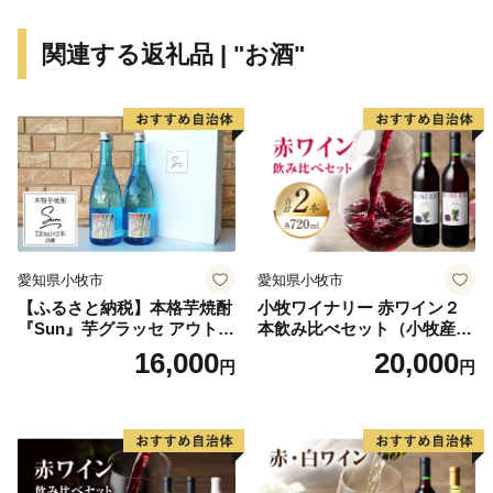
関連する返礼品 | "お酒"
愛知県小牧市
愛知県小牧市
【ふるさと納税】本格芋焼酎
小牧ワイナリー 赤ワイン２
『Sun』芋グラッセ アウトド
本飲み比べセット（小牧産ぶ
ア ソロキャンプ ベランピン
どう100％使用）
16,000
20,000
円
円
グ 巣ごもり 就労支援