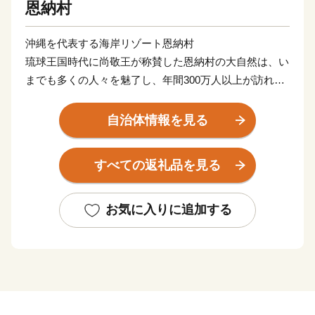
恩納村
沖縄を代表する海岸リゾート恩納村
琉球王国時代に尚敬王が称賛した恩納村の大自然は、い
までも多くの人々を魅了し、年間300万人以上が訪れて
います。
その美しい海は、各地から家族連れなど多くの人が訪
自治体情報を見る
れ、さまざまな楽しい経験や思い出をつくっている場所
としても有名です。
すべての返礼品を見る
お気に入りに追加する