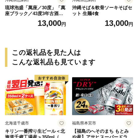
琉球泡盛「萬座／30度」「萬
沖縄そば＆軟骨ソーキそばセ
座ブラック／43度3年古酒」
ット 生麺4食
各720ml
13,000
13,000
円
円
この返礼品を見た人は
こんな返礼品も見ています
北海道千歳市
福島県本宮市
キリン一番搾り生ビール＜北
【福島のへそのまち もとみ
海道千歳工場産＞350ml（24
や産】アサヒスーパードライ