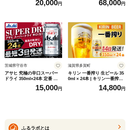
20,000
68,000
円
円
お酒 洋酒 スピリッツ クラフ
代の光）
トジン 国産 sake SAKE gin
GIN liqueur LIQUEUR お酒
セット 詰め合わせ カクテル
ソーダ割り アルコール ロッ
ク ソーダ ジントニック 】
茨城県守谷市
滋賀県多賀町
アサヒ 究極の辛口スーパー
キリン 一番搾り 生ビール 35
ドライ 350ml×24本 定番 ビー
0ml × 24本 | キリン一番搾り
ル 缶ビール 酒 お酒 アルコー
キリンビール 一番搾り ビー
15,000
14,800
円
円
ル 辛口
ル 24缶 きりんいちばんしぼ
り キリン一番搾り びーる 1
ケース 24缶 24本 キリン一番
搾り KIRIN きりん 麒麟 キリ
ン一番搾り いちばんしぼり
キリン一番搾り 父の日 ちち
の日
ふるラボとは