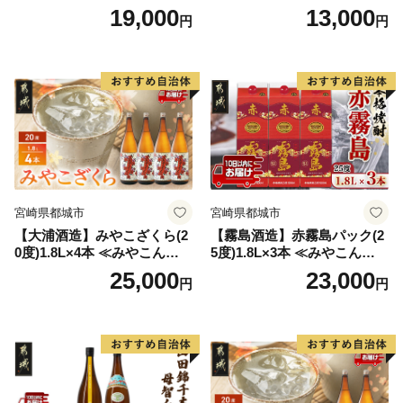
う100％使用）
変更品 飲み比べ セット 合計
19,000
13,000
円
円
2本 720ml×各1本 25度 焼酎
お酒 麦焼酎 芋焼酎
宮崎県都城市
宮崎県都城市
【大浦酒造】みやこざくら(2
【霧島酒造】赤霧島パック(2
0度)1.8L×4本 ≪みやこんじょ
5度)1.8L×3本 ≪みやこんじょ
特急便≫_AD-0771
特急便≫_23-07-K03P-1800-3
25,000
23,000
円
円
-Q