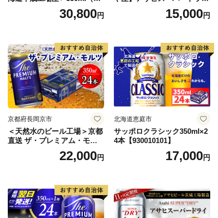
本） 2ケース
350ml×24本 合計8.4L 1ケー
30,800
15,000
円
円
ス アルコール度数5% 缶ビー
ル お酒 ビール アサヒ スーパ
ードライ super dry 24缶 辛
口 送料無料 カメイ 本宮市
【07214-0206】
京都府長岡京市
北海道恵庭市
＜天然水のビール工場＞京都
サッポロクラシック350ml×2
直送 ザ・プレミアム・モル
4本【930010101】
ツ 350ml×24本 プレモル [149
22,000
17,000
円
円
5]