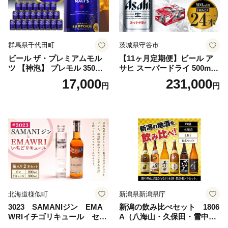
群馬県千代田町
茨城県守谷市
ビール ザ・プレミアムモル
【11ヶ月定期便】ビール ア
ツ 【神泡】 プレモル 350ml
サヒ スーパードライ 500ml 2
× 24本 サントリー〈天然水の
4本 1ケース×11ヶ月 | アサヒ
17,000
231,000
円
円
ビール工場〉群馬※沖縄・離
ビール 究極の辛口 酒 お酒 ア
島地域へのお届け不可
ルコール 生ビール Asahi ア
サヒビール スーパードライ s
uper dry 11回 缶ビール 缶 ギ
フト 内祝い 茨城県守谷市 送
料無料
北海道様似町
新潟県新潟県庁
3023 SAMANIジン EMA
新潟の飲み比べセット 1806
WRIイチゴリキュール セッ
A（八海山・久保田・雪中
ト（箱入り）【大人の味 酒
梅・越乃寒梅・かたふね・千