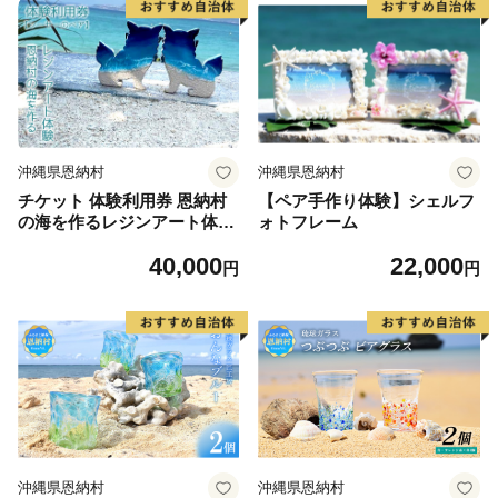
沖縄県恩納村
沖縄県恩納村
チケット 体験利用券 恩納村
【ペア手作り体験】シェルフ
の海を作るレジンアート体験
ォトフレーム
【シーサーのペア】｜レジン
40,000
22,000
アート 雑貨 日用品 人気 おす
円
円
すめ 送料無料 ふるさと 恩納
村 沖縄県
沖縄県恩納村
沖縄県恩納村