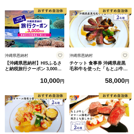
沖縄県恩納村
沖縄県恩納村
【沖縄県恩納村】HISふるさ
チケット 食事券 沖縄県産黒
と納税旅行クーポン 3,000円
毛和牛を使った「もとぶ牛コ
分
ース」2名様【ビストロリュ
10,000
58,000
イール】
円
円