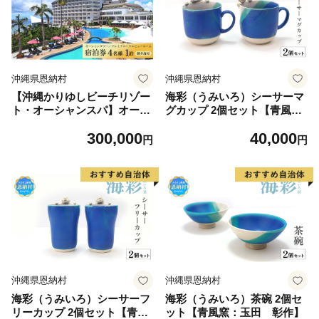
沖縄県恩納村
沖縄県恩納村
【沖縄かりゆしビーチリゾー
海彩（うみいろ）シーサーマ
ト・オーシャンスパ】オーシ
グカップ 2個セット【青風
ャンタワー／プレミアコーラ
窯：玉田 彰作】
300,000
40,000
ルビュールーム 4名様1泊 宿
円
円
泊券（朝・夕付）
沖縄県恩納村
沖縄県恩納村
海彩（うみいろ）シーサーフ
海彩（うみいろ）茶碗 2個セ
リーカップ 2個セット【青風
ット【青風窯：玉田 彰作】