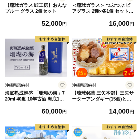
【琉球ガラス 匠工房】おんな
＜琉球ガラス＞ つぶつぶ ビ
ブルー グラス 2個セット
アグラス 2種×各1個 セット
（青系・オレンジ系）
52,000
16,000
円
円
沖縄県恩納村
沖縄県恩納村
海底熟成泡盛 「珊瑚の海」7
【琉球銘菓 三矢本舗】三矢サ
20ml 40度 10年古酒 海底1年
ーターアンダギー(15個)と幻
熟成
の味ブルース(2パック)の詰め
60,000
14,000
合わせセット
円
円