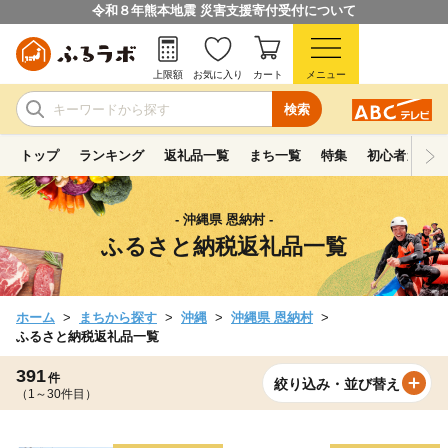
令和８年熊本地震 災害支援寄付受付について
上限額
お気に入り
カート
メニュー
検索
トップ
ランキング
返礼品一覧
まち一覧
特集
初心者ガイド
- 沖縄県 恩納村 -
ふるさと納税返礼品一覧
ホーム
まちから探す
沖縄
沖縄県 恩納村
ふるさと納税返礼品一覧
391
件
絞り込み・並び替え
（1～30件目）