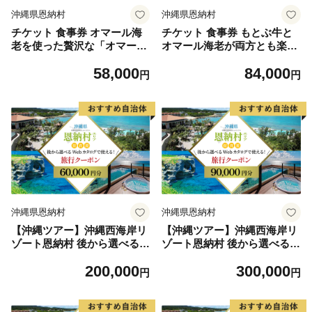
沖縄県恩納村
沖縄県恩納村
チケット 食事券 オマール海
チケット 食事券 もとぶ牛と
老を使った贅沢な「オマール
オマール海老が両方とも楽し
コース」2名様【ビストロリ
める「リュクスコース」2名
58,000
84,000
ュイール】
様【ビストロリュイール】
円
円
沖縄県恩納村
沖縄県恩納村
【沖縄ツアー】沖縄西海岸リ
【沖縄ツアー】沖縄西海岸リ
ゾート恩納村 後から選べる旅
ゾート恩納村 後から選べる旅
行クーポン6万円分
行クーポン9万円分
200,000
300,000
円
円