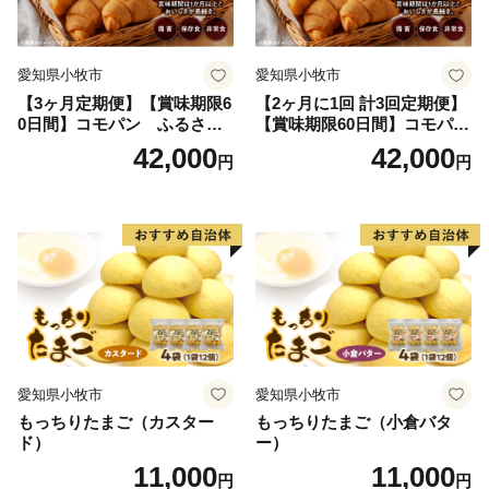
愛知県小牧市
愛知県小牧市
【3ヶ月定期便】【賞味期限6
【2ヶ月に1回 計3回定期便】
0日間】コモパン ふるさと
【賞味期限60日間】コモパ
クロワッサンセット（計90
ン ふるさとクロワッサンセ
42,000
42,000
円
円
個）／災害用備蓄 保存食 非
ット（計90個）／災害用備蓄
常食 防災グッズにも
保存食 非常食 防災グッズに
も
愛知県小牧市
愛知県小牧市
もっちりたまご（カスター
もっちりたまご（小倉バタ
ド）
ー）
11,000
11,000
円
円