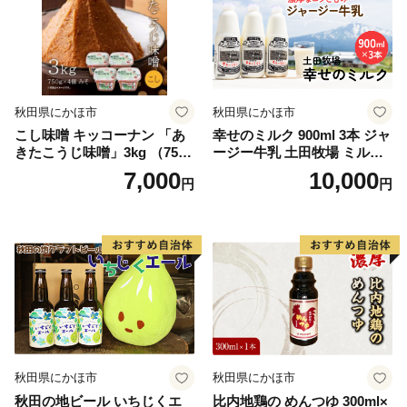
秋田県にかほ市
秋田県にかほ市
こし味噌 キッコーナン 「あ
幸せのミルク 900ml 3本 ジャ
きたこうじ味噌」3kg （750g
ージー牛乳 土田牧場 ミルク
×4） 【 みそ 味噌 小分け カ
牛乳 低温殺菌牛乳 健康 栄養
7,000
10,000
円
円
ップ 麹味噌 調味料 大豆 味噌
豊富 冷蔵 秋田 秋田県 にかほ
汁セット秋田県 にかほ 】
市
秋田県にかほ市
秋田県にかほ市
秋田の地ビール いちじくエ
比内地鶏の めんつゆ 300ml×