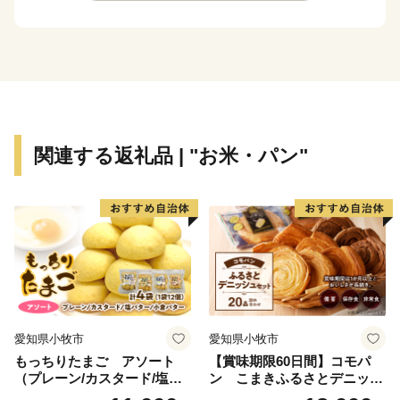
関連する返礼品 | "お米・パン"
愛知県小牧市
愛知県小牧市
もっちりたまご アソート
【賞味期限60日間】コモパ
（プレーン/カスタード/塩バ
ン こまきふるさとデニッシ
ター/小倉バター）
ュセット（20個入り）／災害