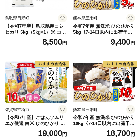
鳥取県日野町
熊本県玉東町
【令和7年産】鳥取県産コシ
令和7年産 無洗米 ひのひかり
ヒカリ 5kg（5kg×1）米 コシ
5kg《7-14日以内に出荷予定
ヒカリ こしひかり お米 白米
(土日祝除く)》コメ 米 無洗米
8,500
9,400
円
円
精米 5キロ おこめ こめ コメ
高レビュー｜人気米 熊本県
真空パック包装 真空包装 長
産米 お米 生活応援米
期保存 単一原料米 鳥取県日
野町産 Elevation
佐賀県神埼市
熊本県玉東町
【令和7年産】ごはんソムリ
令和7年産 無洗米 ひのひかり
エが厳選 白米 ひのひかり 10
10kg《7-14日以内に出荷予定
kg【神埼市産 米 お米 精米 白
(土日祝除く)》コメ 米 無洗米
19,000
18,700
円
円
米 10kg 5kg×2 ひのひかり ブ
令和7年産 高レビュー｜人気