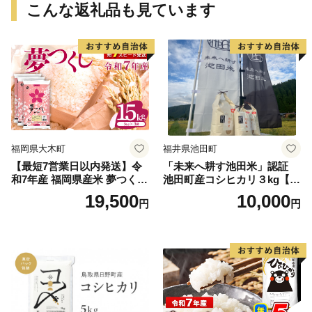
こんな返礼品も見ています
福岡県大木町
福井県池田町
【最短7営業日以内発送】令
「未来へ耕す池田米」認証
和7年産 福岡県産米 夢つくし
池田町産コシヒカリ３kg【お
15kg 精米 ※北海道・沖縄・
1人様につき３セットまで】
19,500
10,000
円
円
離島は配送不可