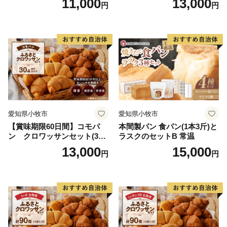
11,000
13,000
円
円
用備蓄 保存食 非常食 防災グ
ッズにも
愛知県小牧市
愛知県小牧市
【賞味期限60日間】コモパ
本間製パン 食パン(1本3斤)と
ン クロワッサンセット(30
ラスクのセットB 常温
個入り)／災害用備蓄 保存食
13,000
15,000
円
円
非常食 防災グッズにも