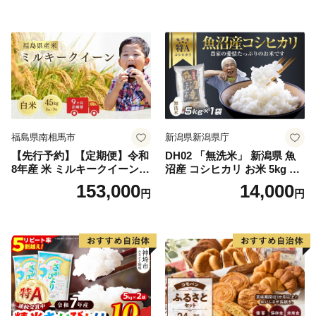
ランド米 食味鑑定士】(H063
米 熊本県産米 お米 生活応援
164)
米
福島県南相馬市
新潟県新潟県庁
【先行予約】【定期便】令和
DH02 「無洗米」 新潟県 魚
8年産 米 ミルキークイーン
沼産 コシヒカリ お米 5kg こ
白米 45kg (5kg×9回) | ミルキ
しひかり 精米 米（お米の美
153,000
14,000
円
円
ークイーン 米5kg 福島 福島
味しい炊き方ガイド付き）
県産 福島産 精米 お米 米 コ
メ 武田ファーム サムランド
福島県 南相馬市 cu006-ae