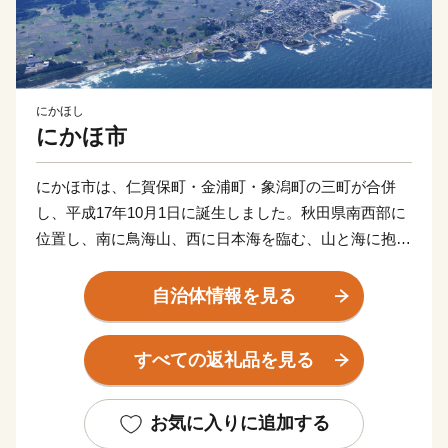
にかほし
にかほ市
にかほ市は、仁賀保町・金浦町・象潟町の三町が合併
し、平成17年10月1日に誕生しました。秋田県南西部に
位置し、南に鳥海山、西に日本海を臨む、山と海に抱か
れた風光明媚なまちです。
鳥海山は標高2,236ｍの独立峰で、山頂から海岸線まで
自治体情報を見る
直線距離で約16ｋｍと近く、世界的にも珍しい地理的特
徴があり、にかほ市ではその鳥海山の雄大な自然からな
すべての返礼品を見る
る、森林や湿原、伏流水などの観光スポットでの登山、
森林浴、散策などを楽しめるほか、鳥海山と日本海の恵
みを受けた四季折々の旬の味覚を味わうことができま
お気に入りに追加する
す。