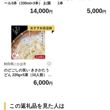
ール3本（330ml×3本） お酒
1本
14,000
5,000
円
円
秋田県にかほ市
のどごしの良い きさかたう
どん 220g×5束（10人前） 乾
麺 麺類 秋田県 ご当地
6,000
円
この返礼品を見た人は