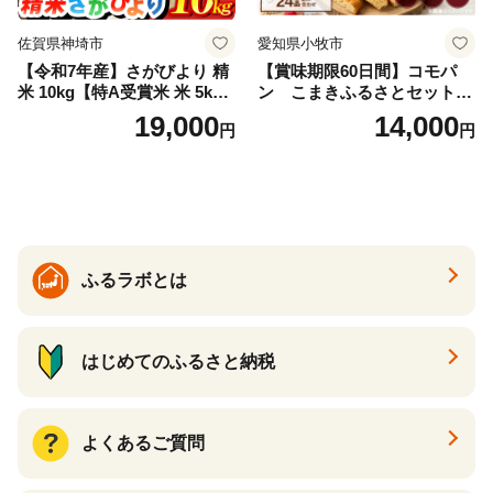
佐賀県神埼市
愛知県小牧市
【令和7年産】さがびより 精
【賞味期限60日間】コモパ
米 10kg【特A受賞米 米 5kg×
ン こまきふるさとセット
2袋 お米 コメ こめ 国産 美味
（24個入り）／災害用備蓄
19,000
14,000
円
円
しい ブランド米 人気 ランキ
保存食 非常食 防災グッズに
ング 増田米穀】(H015224)
も
ふるラボとは
はじめてのふるさと納税
よくあるご質問