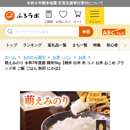
令和８年熊本地震 災害支援寄付受付について
上限額
お気に入り
カート
メニュー
検索
トップ
ランキング
返礼品一覧
まち一覧
特集
初心者ガイド
ホーム
ものから探す
お米・パン
お米
萌えみのり 令和7年度産 精米5kg【精米 白米 米 コメ お米 おこめ ブラ
ンド米 ご飯 ごはん 秋田 にかほ】