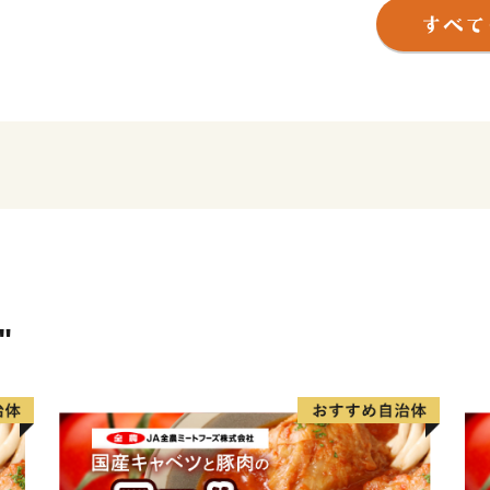
隣接し、国定公園に指定さ
す。そこを源とする多くの
な周防灘に注ぎます。
瀬戸内海型の比較的温暖な
す。町の北部に主要道路と路
つ、JRの駅が2つ、空の玄
地へのアクセスは良好です
町内には、景行天皇が植え
物全国4位の大きさ）、菅
房公の山城跡、旧炭鉱王藏
"
などの歴史を物語る多くの
また、神楽や楽打などの伝
町内にある全7団体の神楽
財に指定されました。春や