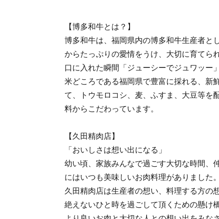
【博多和牛とは？】
博多和牛は、福岡県内の博多和牛生産者とし
からたっぷりの愛情をうけ、大切に育てら
口に入れた瞬間「ジューシーでジュワッー
米どころである福岡県で豊富に採れる、新
て、トウモロコシ、麦、ふすま、大豆等を
料からこだわっています。
【久田精肉店】
「おいしさは想い出になる」
幼い頃、家族みんなで過ごす大切な時間、
にはいつも美味しいお肉料理がありました
久田精肉店は生産者の想い、料理する方の
絶えないひと時を過ごして頂くための懸け
より良いお肉と大切な人との想い出をみな