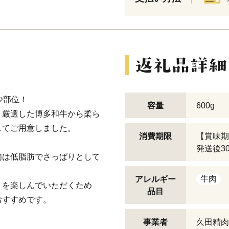
少部位！
容量
600g
、厳選した博多和牛から柔ら
してご用意しました。
消費期限
【賞味期
発送後3
肉は低脂肪でさっぱりとして
牛肉
アレルギー
りを楽しんでいただくため
品目
おすすめです。
事業者
久田精肉