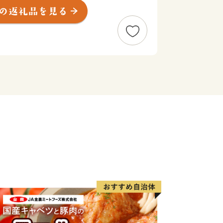
れているエリアを含め山間部が広がりま
河川が北の平野を潤しながら、波穏やか
気候で、地震や自然災害の少ない地域で
線が走り、東九州自動車道のICが3
関である北九州空港まで20km圏内と各
。
たと伝えられる本庄の大楠（国天然記念
原道真公ゆかりの綱敷天満宮、宇都宮鎮
内次郎作・保房親子の豪邸「旧藏内邸」
史跡があります。
統芸能が各所に引き継がれています。
講や保存会が、国指定重要無形民俗文化
秋、正月には各神社での奉納神楽や、各