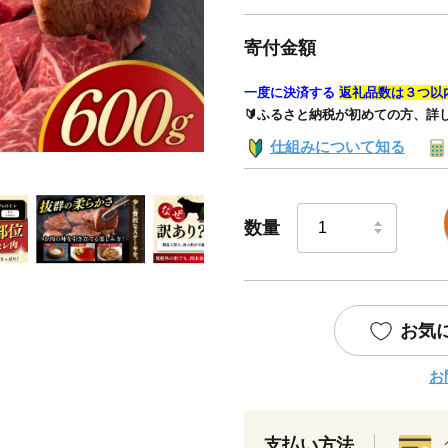
寄付金額
一度に決済する
返礼品数は３つ以
🔰ふるさと納税が初めての方、詳
仕組みについて知る
数量
お気
お
支払い方法