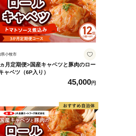
など積極的に神楽の魅力を伝えていま
」「椎田あさり」「スイートコーン」
の幸が豊富です。旬の時期になると、物
地元農家や漁師による新鮮な食材が並び
知県小牧市
3ヵ月定期便>国産キャベツと豚肉のロー
キャベツ（6P入り）
、毎年開催される「航空祭」には全国か
45,000
円