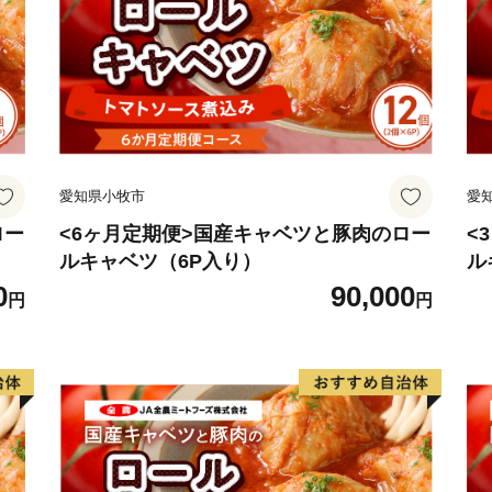
地域のイベントに参加する
す。
特産品に「豊前海一粒かき
「菊芋」など、海の幸・山
産館やふれあい市場などに
愛知県小牧市
愛
ます。
ロー
<6ヶ月定期便>国産キャベツと豚肉のロー
<
ルキャベツ（6P入り）
ル
航空自衛隊築城基地があり
0
90,000
ら多くの方が訪れます。
円
円