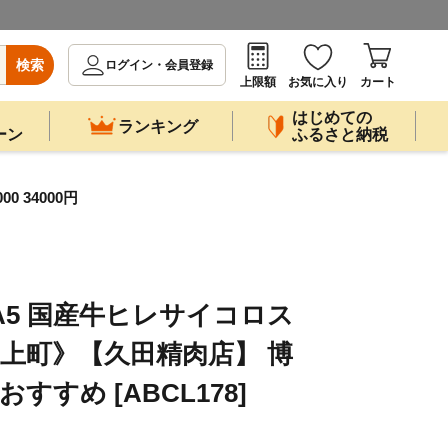
検索
ログイン・会員登録
上限額
お気に入り
カート
はじめての
ランキング
ーン
ふるさと納税
 34000円
A5 国産牛ヒレサイコロス
《築上町》【久田精肉店】 博
おすすめ [ABCL178]