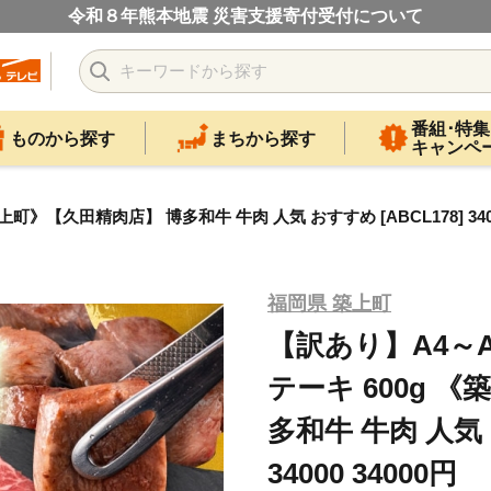
令和８年熊本地震 災害支援寄付受付について
番組･特集
ものから探す
まちから探す
キャンペ
【久田精肉店】 博多和牛 牛肉 人気 おすすめ [ABCL178] 34000
福岡県 築上町
【訳あり】A4～
テーキ 600g 
多和牛 牛肉 人気 
34000 34000円