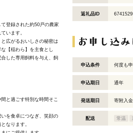
返礼品ID
6741529
て登録された約50戸の農家
れています。
」と広がるおいしさの秘密は
鮮な【稲わら】を主食とし
配合した専用飼料を与え、飼
申込条件
何度も申
申込期日
通年
仲間と過ごす特別な時間そこ
発送期日
寄附入金
。
想いを食卓につなぎ、笑顔の
配送
常温
橋となります。
さまにご提供します。