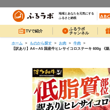
地域とあなたを元気にする
ふるさと納税
ふるラボ
TVで紹介
チャンネル
ホーム
ものから探す
お肉
牛肉
【訳あり】A4～A5 国産牛ヒレサイコロステーキ 600g 《築上町》