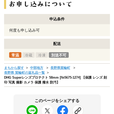
申込条件
何度も申し込み可
配送
常温
冷蔵
冷凍
別送不可
まちから探す
中部地方
長野県箕輪町
長野県 箕輪町の返礼品一覧
DHG Superレンズプロテクト 58mm [№5675-1274] 【保護 レンズ 刻
印 写真 撮影 カメラ 保護 撥水 防汚】
このページをシェアする