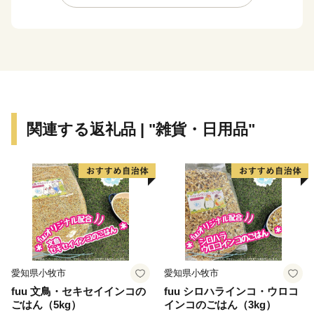
のそばと変わりません。
実は、赤いのはそばの花です。通常のそばの花は白いの
ですが、箕輪町の赤そばは赤く、秋になるとピンク色の
花が一面に咲き誇る「赤そばの里」が有名です。
※ヘッダーの写真が赤そばの里です
そしてなんといっても秋の訪れを町に知らせる紅葉は見
関連する返礼品 | "雑貨・日用品"
ものです
町内にある箕輪ダム周辺にはなんと約10,000本ものもみ
じが植えられており、毎年町外からも多くの人が訪れる
観光スポットです
また、じゃらんnet「全国のおすすめ紅葉スポットラン
キング」では2020年~2024年の5年連続で全国1位となり
ました。
愛知県小牧市
愛知県小牧市
信州の自然豊かな環境に触れ癒されてください！
fuu 文鳥・セキセイインコの
fuu シロハラインコ・ウロコ
ごはん（5kg）
インコのごはん（3kg）