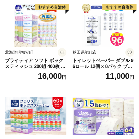
北海道倶知安町
秋田県能代市
ブライティア ソフト ボック
トイレットペーパー ダブル 9
スティッシュ 200組 400枚 60
6ロール 12個 × 8パック ブラ
箱 日本製 まとめ買い ティッ
ンカ 再生紙 100％ 芯あり 日
16,000
11,000
円
円
シュ リサイクル 長持 防災 常
用品 消耗品 無香料 生活用品
備品 日用雑貨 消耗品 生活必
備蓄 秋田県 能代市 送料無料
需品 備蓄 ペーパー 紙 北海道
《能代製紙》
倶知安町 日用品