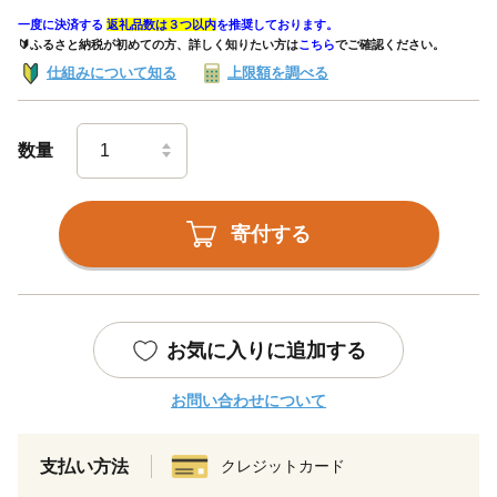
一度に決済する
返礼品数は３つ以内
を推奨しております。
🔰ふるさと納税が初めての方、詳しく知りたい方は
こちら
でご確認ください。
仕組みについて知る
上限額を調べる
数量
寄付する
お気に入りに追加する
お問い合わせについて
支払い方法
クレジットカード