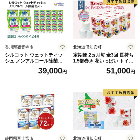
市
香川県観音寺市
北海道倶知安町
シルコット ウェットティッ
定期便 2ヵ月毎 全3回 長持ち
シュ ノンアルコール除菌詰
1.5倍巻き 花いっぱい トイレ
替（43枚×3P）×24袋 日用品
ットペーパー ダブル 45ｍ 計
39,000
51,000
円
円
おもちゃ 拭き取り 手拭き 外
72ロール 全18種 花柄 プリン
出時 お出かけ時 食事前 緑茶
ト ハーブ 香り付き 日本製 ま
カテキン配合
とめ買い 防災 常備品 ペーパ
ー 消耗品 備蓄 送料無料 北海
道 倶知安町 日用品
静岡県富士宮市
北海道倶知安町