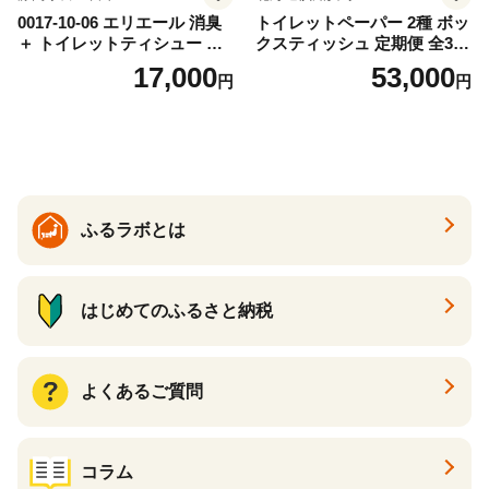
0017-10-06 エリエール 消臭
トイレットペーパー 2種 ボッ
＋ トイレットティシュー し
クスティッシュ 定期便 全3
っかり香るフレッシュクリア
回 日本製 まとめ買い 防災
17,000
53,000
円
円
の香り ダブル 12ロール×6パ
常備品 日用雑貨 消耗品 生活
ック 72ロール 25m トイレ
必需品 大容量 備蓄 リサイク
ットペーパー パルプ100％ 消
ル ティッシュ ペーパー まと
臭 防臭 日用品 消耗品 備蓄
め買い 雑貨 倶知安町
ふるラボとは
はじめてのふるさと納税
よくあるご質問
コラム