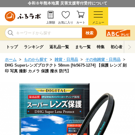
令和８年熊本地震 災害支援寄付受付について
上限額
お気に入り
カート
メニュー
検索
トップ
ランキング
返礼品一覧
まち一覧
特集
初心者ガイド
ホーム
ものから探す
雑貨・日用品
その他雑貨・日用品
DHG Superレンズプロテクト 58mm [№5675-1274] 【保護 レンズ 刻
印 写真 撮影 カメラ 保護 撥水 防汚】