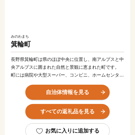
みのわまち
箕輪町
長野県箕輪町は県のほぼ中央に位置し、南アルプスと中
央アルプスに囲まれた自然と景観に恵まれた町です。
町には病院や大型スーパー、コンビニ、ホームセンター
などの商業施設が多く、都会すぎず田舎すぎない”ほど
ほどの田舎暮らし”ができます。
自治体情報を見る
また、町のどこにいても中心部まで車で10分ほどでいけ
るため、生活するのに困ることが少ないです。
すべての返礼品を見る
そんな箕輪町の観光は”赤そば”と”紅葉”です。
赤そばと聞くと麺が赤いと思われますが、麺の色は普通
お気に入りに追加する