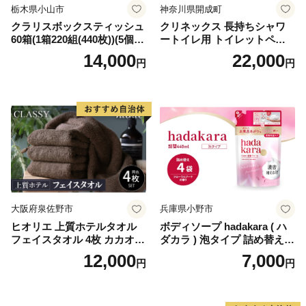
栃木県小山市
神奈川県開成町
クラリスボックスティッシュ
クリネックス 長持ちシャワ
60箱(1箱220組(440枚))(5個入
ートイレ用 トイレットペー
り×12セット)【1256759】
パー（ダブル）64ロール(8ロ
14,000
22,000
円
円
ール×8パック) 開成町 トイレ
ットペーパーダブル 日用品
国産 新生活 ダブル SDGs 備
蓄 防災 エコ 消耗品 生活雑貨
生活用品 無香料 トイレット
ペーパー ダブル といれっと
ぺーぱー トイレ クレシア ト
イレットペーパー [BDBH002
-1]
大阪府泉佐野市
兵庫県小野市
ヒオリエ 上質ホテルタオル
ボディソープ hadakara ( ハ
フェイスタオル 4枚 カカオ
ダカラ ) 泡タイプ 詰め替え 4
【タオル 泉州タオル 吸水 普
40ml×4袋 ボディーソープ 泡
12,000
7,000
円
円
段使い 無地 シンプル 日用品
ボディソープ 泡 日用品 消耗
ふわふわ ふかふか 家族 たお
品 バス用品 大容量 いい 匂い
る 一人暮らし】
ボディ 保湿 LION ライオン
泡石鹸 石鹸 兵庫 兵庫県 小野