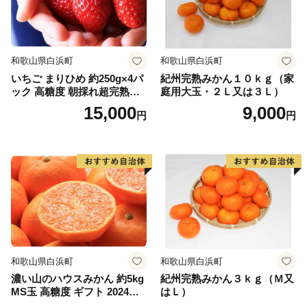
和歌山県白浜町
和歌山県白浜町
いちご まりひめ 約250g×4パ
紀州完熟みかん１０ｋｇ（家
ック 高糖度 朝採れ超完熟ま
庭用大玉・２Ｌ又は３Ｌ）
りひめ 1月以降発送分
15,000
9,000
円
円
和歌山県白浜町
和歌山県白浜町
濃い山のハウスみかん 約5kg
紀州完熟みかん３ｋｇ（Ｍ又
MS玉 高糖度 ギフト 2024年7
はＬ）
月以降発送分