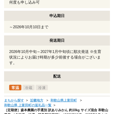
何度も申し込み可
申込期日
～2026年10月10日まで
発送期日
2026年10月中旬～2027年1月中旬頃に順次発送 ※生育
状況によりお届け時期が多少前後する場合がございま
す。
配送
常温
冷蔵
冷凍
まちから探す
近畿地方
和歌山県上富田町
和歌山県 上富田町の返礼品一覧
［定期便］森本農園の手選別 訳ありみかん 約10kg サイズ混合 和歌山