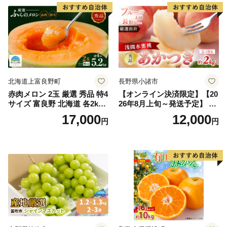
北海道上富良野町
長野県小諸市
赤肉メロン 2玉 厳選 秀品 特4
【オンライン決済限定】【20
サイズ 富良野 北海道 各2kg
26年8月上旬～発送予定】 先
～2.6kg 2玉 セット ファーム
行予約 「浅間水蜜桃プレミ
17,000
12,000
円
円
富良野 メロン めろん 果物 く
アム」 もも あかつき 秀品 約
だもの フルーツ デザート 旬
2kg 5～9玉 贈答品 ふるさと
の果物 旬のフルーツ
納税 果物 桃 フルーツ モモ
果肉 長野県産 小諸市