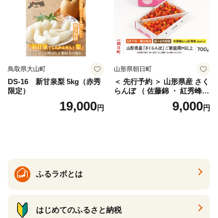
サイズミックス くらもとフ
ァーム 愛南町 愛媛県
鳥取県大山町
山形県朝日町
DS-16 新甘泉梨 5kg（赤秀
＜ 先行予約 ＞ 山形県産 さく
限定）
らんぼ （ 佐藤錦 ・ 紅秀峰
） ご家庭用 M以上 700g 【20
19,000
9,000
円
円
26年6月下旬から7月上旬発
送】 山形県 果物 フルーツ 初
夏 夏 送料無料
ふるラボとは
はじめてのふるさと納税