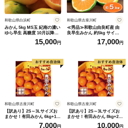
和歌山県白浜町
和歌山県古座川町
みかん 5kg MS玉 紀南の濃い
≪秀品≫和歌山由良町産 由
ゆら早生 高糖度 10月以降発
良早生みかん 約5kg サイズお
送 マルチ被覆栽培
まかせ【sml106C】
15,000
17,000
円
円
和歌山県古座川町
和歌山県古座川町
【訳あり】2S～3Lサイズお
【訳あり】2S～3Lサイズお
まかせ！有田みかん 6kg+1kg
まかせ！有田みかん 8kg+2kg
保証分 11月から12月下旬ま
保証分 11月から12月下旬ま
7,000
10,000
円
円
でに順次発送致します。 / 訳
でに順次発送致します。 / 訳