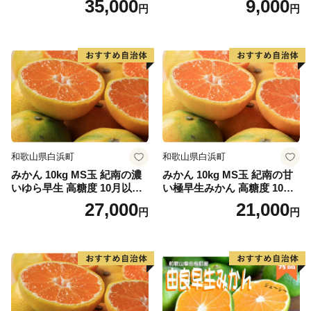
35,000
9,000
円
円
和歌山県白浜町
和歌山県白浜町
みかん 10kg MS玉 紀南の濃
みかん 10kg MS玉 紀南の甘
いゆら早生 高糖度 10月以降
い極早生みかん 高糖度 10月
発送 マルチ被覆栽培
以降発送 マルチ被覆栽培
27,000
21,000
円
円