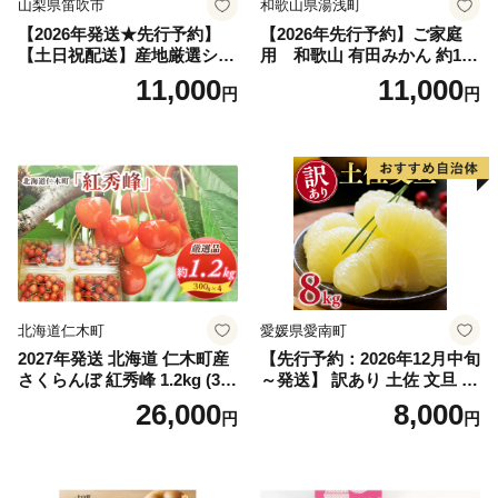
山梨県笛吹市
和歌山県湯浅町
【2026年発送★先行予約】
【2026年先行予約】ご家庭
【土日祝配送】産地厳選シャ
用 和歌山 有田みかん 約10k
インマスカット1.2kg～1.3kg
g (2L、3Lサイズ)【湯浅町】
11,000
11,000
円
円
（2房～3房）※沖縄・離島配
_ZJ6079
送不可※ 106-003-sku02-26y
｜シャインマスカット 発送
笛吹市 山梨県 フルーツ 果物
ぶどう 葡萄 大粒 シャインマ
スカット おすすめ シャイン
マスカット 贈答 ギフト 産地
笛吹市 シャインマスカット
笛吹 葡萄 国産 ぶどう 人気
国産 1.2kg 先行｜
北海道仁木町
愛媛県愛南町
2027年発送 北海道 仁木町産
【先行予約：2026年12月中旬
さくらんぼ 紅秀峰 1.2kg (300
～発送】 訳あり 土佐 文旦 8k
g×4パック) Lサイズ以上 旬
g (Mサイズ以上サイズミック
26,000
8,000
円
円
桜桃 産地直送 サクランボ チ
ス) 8000円 わけあり ぶんた
ェリー フルーツ 果物 果物類
ん みかん mikan 蜜柑 ミカン
仁木町 仁木 [松山商店]
土佐文旦 家庭用 産地直送 国
産 農家直送 期間限定 特産品