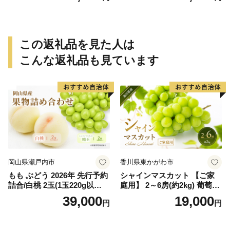
ありみかん 有田みかん みか
ありみかん 有田みかん みか
ん ミカン 蜜柑 柑橘 温州みか
ん ミカン 蜜柑 柑橘 温州みか
ん 和歌山 ご家庭用
ん 和歌山 ご家庭用
この返礼品を見た人は
こんな返礼品も見ています
岡山県瀬戸内市
香川県東かがわ市
もも ぶどう 2026年 先行予約
シャインマスカット 【ご家
詰合/白桃 2玉(1玉220g以
庭用】 2～6房(約2kg) 葡萄 ぶ
上)・シャインマスカット 晴
どう ブドウ フルーツ 果物 く
39,000
19,000
円
円
王 2房(1房480g以上) 化粧箱
だもの 果実 旬の果物 旬のフ
入り 岡山県産 国産 フルーツ
ルーツ 香川 香川県 東かがわ
果物 ギフト
市