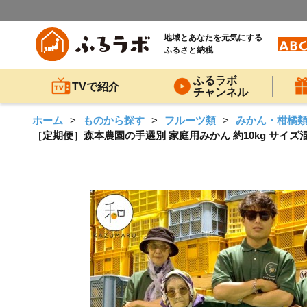
地域とあなたを元気にする
ふるさと納税
ふるラボ
TVで紹介
チャンネル
ホーム
ものから探す
フルーツ類
みかん・柑橘
［定期便］森本農園の手選別 家庭用みかん 約10kg サイズ混