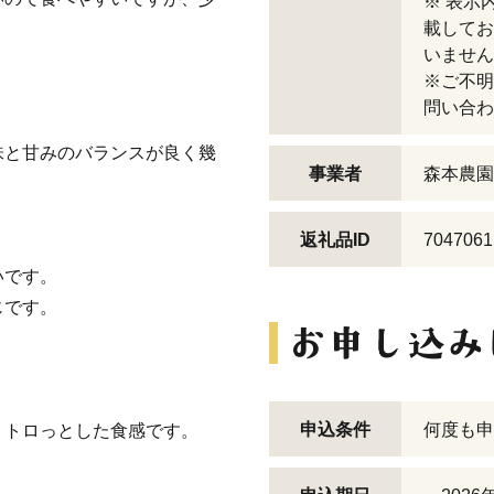
※ 表示
載してお
いません
※ご不明
問い合わ
味と甘みのバランスが良く幾
事業者
森本農園
返礼品ID
7047061
いです。
じです。
申込条件
何度も申
くトロっとした食感です。