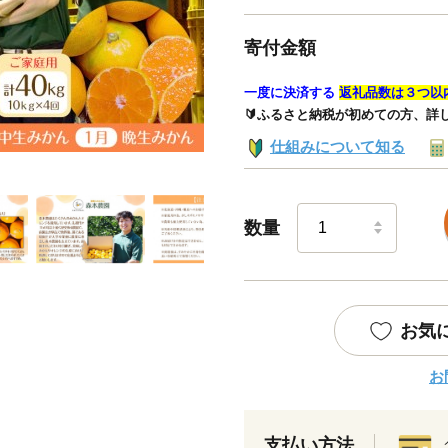
寄付金額
一度に決済する
返礼品数は３つ以
🔰ふるさと納税が初めての方、詳
仕組みについて知る
数量
お気
お
支払い方法