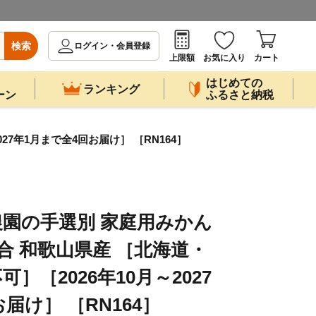
検索
ログイン・会員登録
上限額
お気に入り
カート
はじめての
ランキング
ーン
ふるさと納税
7年1月まで全4回お届け］ ［RN164］
園の手選別 家庭用みかん
混合 和歌山県産 ［北海道・
］［2026年10月～2027
届け］ ［RN164］