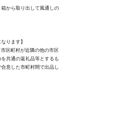
き箱から取り出して風通しの
になります】
イ「市区町村が近隣の他の市区
のを共通の返礼品等とするも
で合意した市町村間で出品し