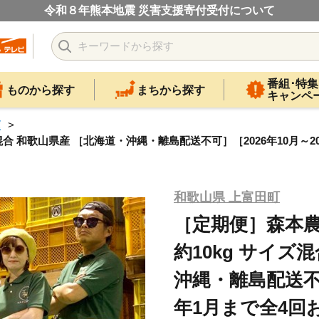
令和８年熊本地震 災害支援寄付受付について
番組･特集
ものから探す
まちから探す
キャンペ
類
合 和歌山県産 ［北海道・沖縄・離島配送不可］［2026年10月～202
和歌山県 上富田町
［定期便］森本農
約10kg サイズ
沖縄・離島配送不可
年1月まで全4回お