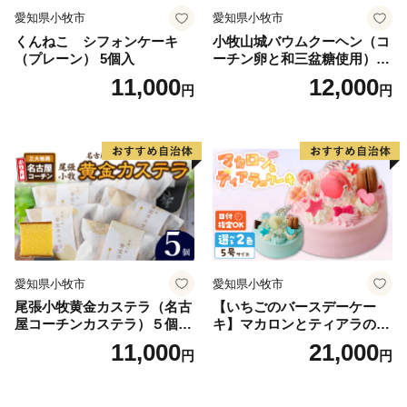
がございます。
愛知県小牧市
愛知県小牧市
くんねこ シフォンケーキ
小牧山城バウムクーヘン（コ
ご寄附をご検討中の皆さまにはご不便をおかけいたしま
（プレーン） 5個入
ーチン卵と和三盆糖使用）
すが、何卒ご理解賜りますようお願い申し上げます。
名古屋コーチン バームクー
11,000
12,000
円
円
ヘン 和三盆 小牧銘菓 バウム
クーヘン 常温 愛知県 小牧市
アンプチベアやぐま
愛知県小牧市
愛知県小牧市
尾張小牧黄金カステラ（名古
【いちごのバースデーケー
屋コーチンカステラ）５個入
キ】マカロンとティアラのケ
名古屋コーチン カステラ ザ
ーキ スイーツ 日時指定可 デ
11,000
21,000
円
円
ラメ 常温 愛知県 小牧市 アン
ザート 洋菓子 お取り寄せ 愛
プチベアやぐま
知県 小牧市 送料無料 誕生日
クリスマス お祝い マカロン