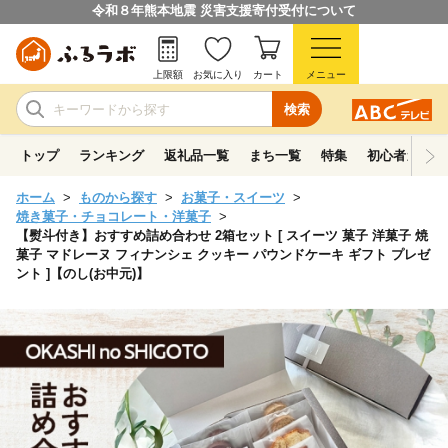
令和８年熊本地震 災害支援寄付受付について
上限額
お気に入り
カート
メニュー
検索
トップ
ランキング
返礼品一覧
まち一覧
特集
初心者ガイド
ホーム
ものから探す
お菓子・スイーツ
焼き菓子・チョコレート・洋菓子
【熨斗付き】おすすめ詰め合わせ 2箱セット [ スイーツ 菓子 洋菓子 焼
菓子 マドレーヌ フィナンシェ クッキー パウンドケーキ ギフト プレゼ
ント ]【のし(お中元)】