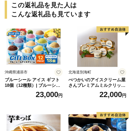
この返礼品を見た人は
こんな返礼品も見ています
沖縄県浦添市
北海道別海町
ブルーシール アイス ギフト
べつかいのアイスクリーム屋
18個（12種類）| ブルーシー
さんプレミアムミルクリッチ
ルアイス ブルーシールアイ
12個（AP-01）（ 北海道アイ
23,000
22,000
円
円
スクリーム 着日指定可能 送
ス 北海道産アイス アイス ア
料無料 ジェラート 沖縄県 バ
イススイーツ アイスクリー
ースデー 贈り物 プレゼント
ム 北海道産アイスクリーム
誕生日 カップ 詰め合わせ バ
道産アイス 道産アイスクリ
ラエティ | バニラ チョコレー
ーム ギフト 詰合せ 詰め合わ
ト ストロベリー ピスタチオ
せ ふるさと納税 ）
バニラ＆クッキー ウベ 沖縄