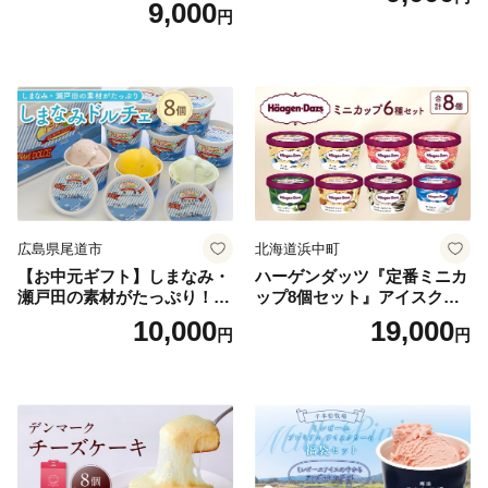
9,000
円
広島県尾道市
北海道浜中町
【お中元ギフト】しまなみ・
ハーゲンダッツ『定番ミニカ
瀬戸田の素材がたっぷり！ジ
ップ8個セット』アイスクリ
ェラート8個
ーム アイス スイーツ デザー
10,000
19,000
円
円
ト_H0016-104