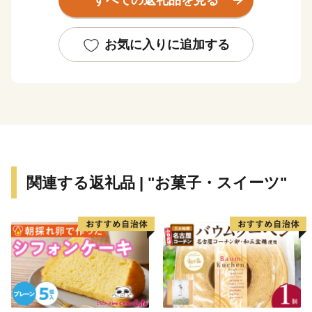
すべての返礼品を見る
りと詰まっています。
そんな小野市の魅力をふるさと納税を通じて知っていた
お気に入りに追加する
だき、小野市の豊かさ人の優しさに触れていただければ
幸いです。
【お知らせ：システム切替に伴う対応について】
現在、システム切替作業を行っております。
これに伴い、以下の期間にお申し込みいただいた新規寄
関連する返礼品 | "お菓子・スイーツ"
附につきましては通常よりも対応にお時間をいただく場
合がございます。
対象期間：2026年2月12日(木) ～ 3月4日(水)頃
寄附金受領証明書：システム切替完了予定の3月4日
（水）以降、順次発行・郵送いたします。
返礼品の配送：通常よりお届けにお時間をいただく場合