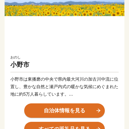
おのし
小野市
小野市は東播磨の中央で県内最大河川の加古川中流に位
置し、豊かな自然と瀬戸内式の暖かな気候にめぐまれた
地に約5万人暮らしています。
夏には一面に咲き誇る「ヒマワリ」日本を代表するそろ
自治体情報を見る
ばんなどの伝統工芸品、肥よくな大地が育てた新鮮な農
産物など小野市には皆さまにお伝えしたい魅力がたっぷ