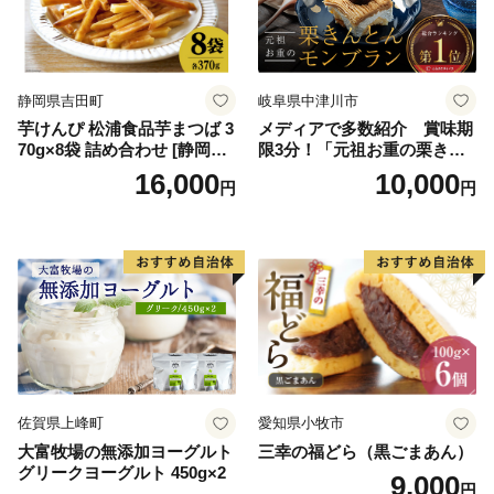
紅イモ 塩ちんすこう 沖縄シ
ークヮーサー 沖縄黒糖 琉球
ロイヤルミルクティ 沖縄パ
イン
静岡県吉田町
岐阜県中津川市
芋けんぴ 松浦食品芋まつば 3
メディアで多数紹介 賞味期
70g×8袋 詰め合わせ [静岡伊
限3分！「元祖お重の栗きん
勢丹(松浦食品) 静岡県 吉田町
とんモンブラン」 【未来の
16,000
10,000
円
円
22424274] 芋ケンピ セット
ご褒美】スイーツ 栗 モンブ
小袋 個包装 小分け
ラン くりきんとん デザート
ご褒美 お取り寄せ くり お菓
子 菓子 F4N-2298
佐賀県上峰町
愛知県小牧市
大富牧場の無添加ヨーグルト
三幸の福どら（黒ごまあん）
グリークヨーグルト 450g×2
9,000
円