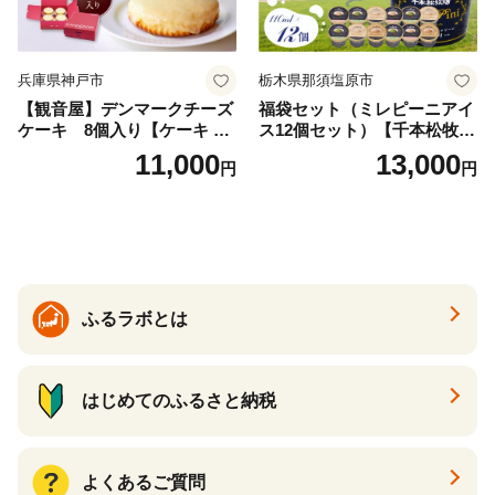
兵庫県神戸市
栃木県那須塩原市
【観音屋】デンマークチーズ
福袋セット（ミレピーニアイ
ケーキ 8個入り【ケーキ チ
ス12個セット）【千本松牧
ーズケーキ 人気スイーツ お
場】 ns025-014-12 【デザー
11,000
13,000
円
円
すすめスイーツ 神戸スイー
ト 詰め合わせ ギフト】
ツ 新感覚チーズケーキ おす
すめケーキ 兵庫県 神戸市 D0
910-17】
ふるラボとは
はじめてのふるさと納税
よくあるご質問