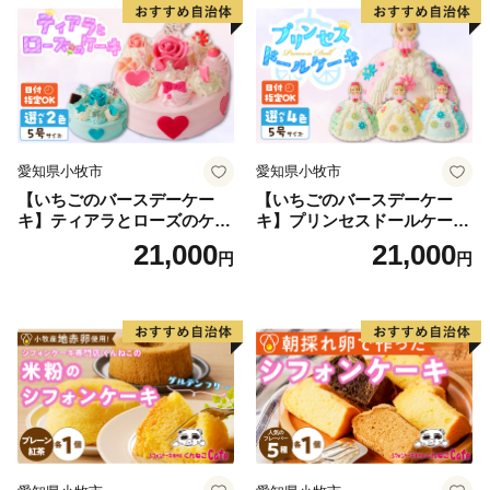
デコレーションケーキ ホー
ルケーキ
愛知県小牧市
愛知県小牧市
【いちごのバースデーケー
【いちごのバースデーケー
キ】ティアラとローズのケー
キ】プリンセスドールケーキ
キ スイーツ デザート 洋菓
日時指定可 スイーツ デザー
21,000
21,000
円
円
子 お取り寄せ 愛知県 小牧市
ト 洋菓子 お取り寄せ 愛知県
送料無料 誕生日 クリスマス
小牧市 送料無料 誕生日 クリ
お祝い ばら 花 フラワー デコ
スマス お祝い キャラクター
レーション ホールケーキ 日
デコレーションケーキ ホー
時指定可
ルケーキ 人形 かわいい こど
も