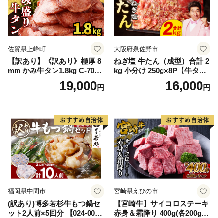
佐賀県上峰町
大阪府泉佐野市
【訳あり】《訳あり》極厚 8
ねぎ塩 牛たん（成型）合計 2
mm かみ牛タン1.8kg C-709-
kg 小分け 250g×8P【牛タン
AS
牛肉 焼肉用 薄切り 訳あり サ
19,000
16,000
円
円
イズ不揃い】
福岡県中間市
宮崎県えびの市
(訳あり)博多若杉牛もつ鍋セ
【宮崎牛】サイコロステーキ
ット2人前×5回分 【024-002
赤身＆霜降り 400g(各200g×