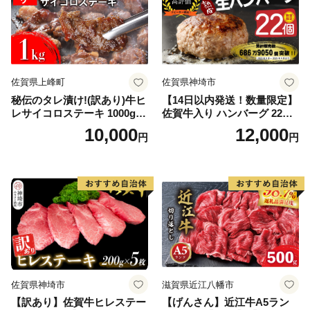
佐賀県上峰町
佐賀県神埼市
秘伝のタレ漬け!(訳あり)牛ヒ
【14日以内発送！数量限定】
レサイコロステーキ 1000g
佐賀牛入り ハンバーグ 22個
【B-1098-AS】
2.6kg(120g×22個)【佐賀牛
10,000
12,000
円
円
黒毛和牛 ブランド牛 九州 ハ
ンバーグ 牛肉 豚肉 国産 お弁
当 おかず 惣菜 おすすめ 人
気】(H083106)
佐賀県神埼市
滋賀県近江八幡市
【訳あり】佐賀牛ヒレステー
【げんさん】近江牛A5ラン