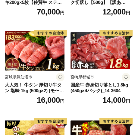
キ200g×5枚【佐賀牛 ステー
ク切落し【500g】【訳あり】
キ ブランド肉 ヒレ肉 フィレ
【DG12W】
70,000
12,000
円
円
肉 ジューシー ヘルシー】(H0
65175)
宮城県気仙沼市
宮崎県都城市
大人気！ 牛タン 厚切り牛タ
国産牛 赤身切り落とし1.8kg
ン 塩味 1kg (500g×2) [モ〜ラ
(450g×4パック)_14-3604
ンド 宮城県 気仙沼市 205646
16,000
14,000
円
円
60] 肉 牛肉 精肉 牛たん 牛タ
ン塩 牛たん塩 冷凍 焼肉 BB
Q アウトドア バーベキュー
厚切り タン