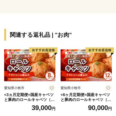
2018年(平成30年)には、開町してから150年を迎えまし
た。
蝦夷地（えぞち)を「北海道」と命名とした1869年(明治
2年)に、十勝国を広尾郡茂寄村など７郡に改編し、1926
関連する返礼品 | "お肉"
年(大正15年)には広尾郡茂寄村を広尾村に改称しまし
た。
町制施行は1946年(昭和21年)でありますが、1869年を開
町の年としています。
広尾町はこれからも未来につながるまちづくりを行って
まいります。
愛知県小牧市
愛知県小牧市
<3ヵ月定期便>国産キャベツ
<6ヶ月定期便>国産キャベツ
と豚肉のロールキャベツ（4P
と豚肉のロールキャベツ（6P
入り）
入り）
39,000
90,000
円
円