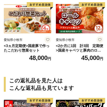
愛知県小牧市
愛知県小牧市
<3ヵ月定期便>国産豚で作っ
<2か月に1回 計3回 定期便
たこだわり惣菜セット
>国産キャベツと豚肉のロー
ルキャベツ（6P入り）
48,000
45,000
円
円
この返礼品を見た人は
こんな返礼品も見ています