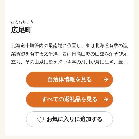
ひろおちょう
広尾町
北海道十勝管内の最南端に位置し、東は北海道有数の漁
業資源を有する太平洋、西は日高山脈の山並みがそびえ
立ち、その山系に源を持つ４本の河川が海に注ぎ、豊か
な自然を生かした漁業を中心に農林業を基幹産業として
発展してきました。
自治体情報を見る
十勝港は、日本で唯一の町が管理する重要港湾で首都圏
を結ぶ海の最短距離に位置するため海上輸送の拠点港と
すべての返礼品を見る
して今後の発展が期待されています。
1984年(昭和59年)にノルウェーのオスロ市から国外初の
サンタランドの認定を受けて以来、「愛と平和、感謝と
お気に入りに追加する
奉仕」を基本理念としてサンタランドにふさわしいまち
づくりに取り組んでいます。