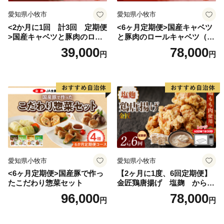
愛知県小牧市
愛知県小牧市
<2か月に1回 計3回 定期便
<6ヶ月定期便>国産キャベツ
>国産キャベツと豚肉のロー
と豚肉のロールキャベツ（4P
ルキャベツ（4P入り）
入り）
39,000
78,000
円
円
愛知県小牧市
愛知県小牧市
<6ヶ月定期便>国産豚で作っ
【2ヶ月に1度、6回定期便】
たこだわり惣菜セット
金匠鶏唐揚げ 塩麹 からあ
げ
96,000
78,000
円
円