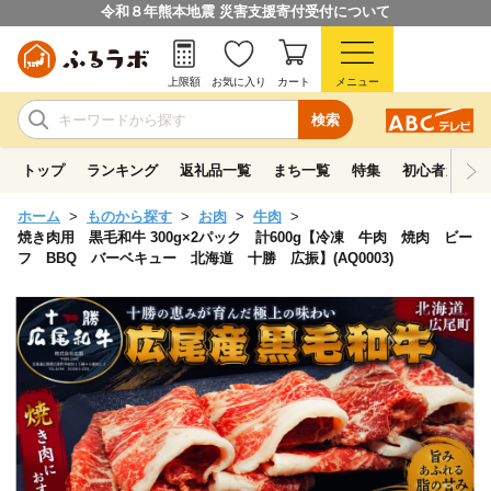
令和８年熊本地震 災害支援寄付受付について
上限額
お気に入り
カート
メニュー
検索
トップ
ランキング
返礼品一覧
まち一覧
特集
初心者ガイド
ホーム
ものから探す
お肉
牛肉
焼き肉用 黒毛和牛 300g×2パック 計600g【冷凍 牛肉 焼肉 ビー
フ BBQ バーベキュー 北海道 十勝 広振】(AQ0003)