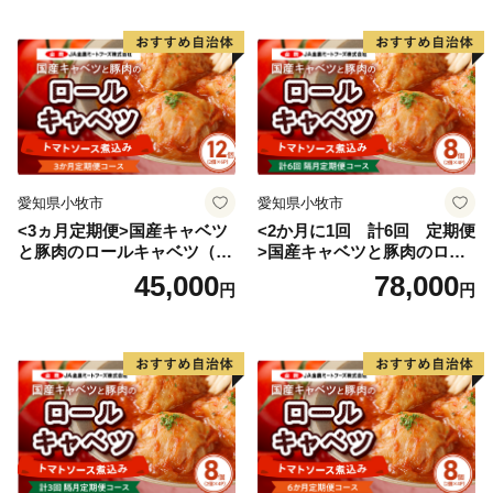
愛知県小牧市
愛知県小牧市
<3ヵ月定期便>国産キャベツ
<2か月に1回 計6回 定期便
と豚肉のロールキャベツ（6P
>国産キャベツと豚肉のロー
入り）
ルキャベツ（4P入り）
45,000
78,000
円
円