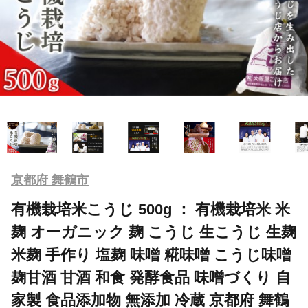
京都府 舞鶴市
有機栽培米こうじ 500g ： 有機栽培米 米
麹 オーガニック 麹 こうじ 生こうじ 生麹
米麹 手作り 塩麹 味噌 糀味噌 こうじ味噌
麹甘酒 甘酒 和食 発酵食品 味噌づくり 自
家製 食品添加物 無添加 冷蔵 京都府 舞鶴