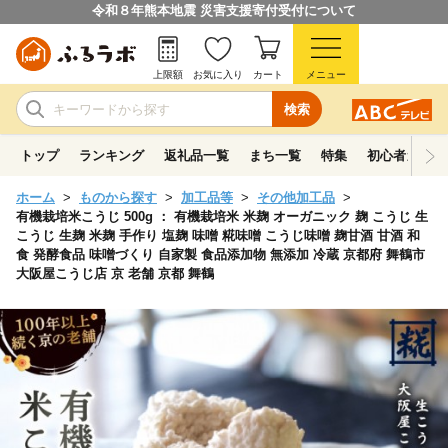
令和８年熊本地震 災害支援寄付受付について
上限額
お気に入り
カート
メニュー
検索
トップ
ランキング
返礼品一覧
まち一覧
特集
初心者ガイド
ホーム
ものから探す
加工品等
その他加工品
有機栽培米こうじ 500g ： 有機栽培米 米麹 オーガニック 麹 こうじ 生
こうじ 生麹 米麹 手作り 塩麹 味噌 糀味噌 こうじ味噌 麹甘酒 甘酒 和
食 発酵食品 味噌づくり 自家製 食品添加物 無添加 冷蔵 京都府 舞鶴市
大阪屋こうじ店 京 老舗 京都 舞鶴