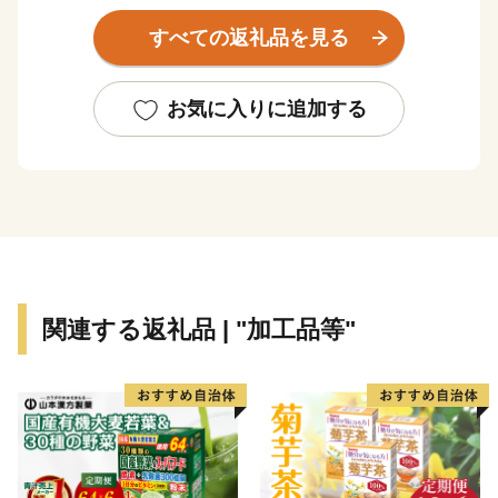
は赤れんが倉庫群が立ち並ぶ赤れんがパークをはじめ、
すべての返礼品を見る
町のあちこちに当時の名残が残る港町で、海軍ゆかりの
街並みを海から眺める遊覧船が人気です。
お気に入りに追加する
◆田辺藩の城下町・商港の西地区
文化人として有名な戦国武将細川幽斎が築城した田辺
城の城下町として栄えた西地区。
京都の海の玄関口として、大型クルーズ船が寄港する
岸壁を有しており、寄港時には多くのお客様で賑わいま
す。。
関連する返礼品 | "加工品等"
◆愛にあふれた引き揚げの地、大浦地区
終戦時、海外にいた多くの日本人をお迎えした引き揚
げのまち、舞鶴。
当時の舞鶴の人々のあたたかいおもてなしが引揚者の心
を癒したそう。引揚の歴史を伝える引揚記念館が所蔵す
る資料の一部はユネスコの世界記憶遺産に登録されてい