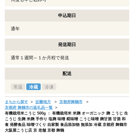
申込期日
通年
発送期日
通常１週間～１か月程で発送
配送
常温
冷蔵
冷凍
まちから探す
近畿地方
京都府舞鶴市
京都府 舞鶴市の返礼品一覧
有機栽培米こうじ 500g ： 有機栽培米 米麹 オーガニック 麹 こうじ 生
こうじ 生麹 米麹 手作り 塩麹 味噌 糀味噌 こうじ味噌 麹甘酒 甘酒 和
食 発酵食品 味噌づくり 自家製 食品添加物 無添加 冷蔵 京都府 舞鶴市
大阪屋こうじ店 京 老舗 京都 舞鶴