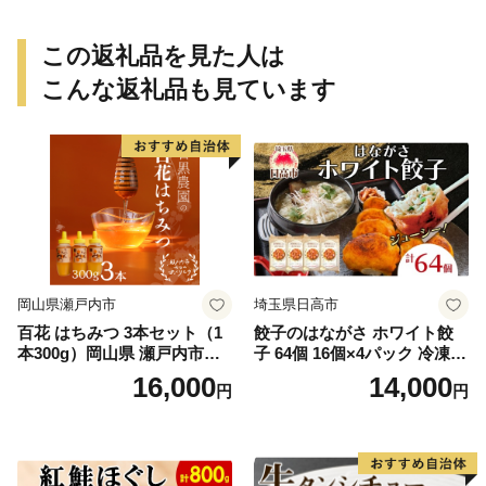
この返礼品を見た人は
こんな返礼品も見ています
岡山県瀬戸内市
埼玉県日高市
百花 はちみつ 3本セット（1
餃子のはながさ ホワイト餃
本300g）岡山県 瀬戸内市産
子 64個 16個×4パック 冷凍
石黒農園 ヨーグルト パン 砂
中華 点心 B級グルメ ご当地
16,000
14,000
円
円
糖の代わり 香り高い いい香
野菜 おつまみ おかず 簡単調
り 季節の花の蜜 トンガリ容
理 時短 リピート 保存 豚肉
器入り
特製 ポーク 大きめ ジューシ
ー ギフト お取り寄せ 日高市