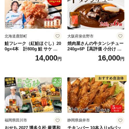
北海道鹿部町
大阪府泉佐野市
鮭フレーク（紅鮭ほぐし）20
焼肉屋さんの牛タンシチュー
0g×4本 計800g 鮭 サケ 鮭
240g×6P【高評価 小分け 惣
ほぐし サケフレーク シャケ
菜 牛たん 一人暮らし 冷凍】
14,000
16,000
円
円
フレーク 鮭フレーク
福岡県田川市
静岡県袋井市
おせち 2027 博多久松 厳選和
チキンバー 10本入り×5パッ