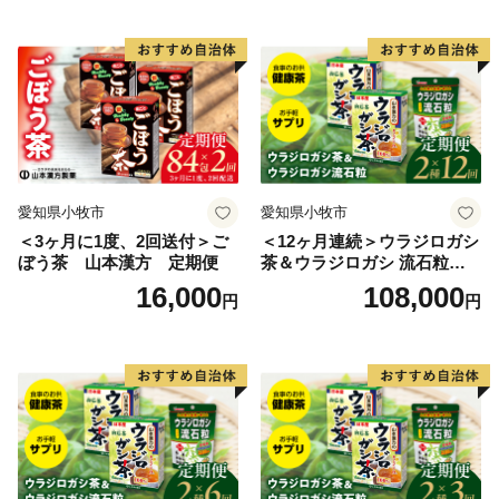
入金日によっては商品をご用意できない場合や発送が大
幅に遅れる場合ももございます。ご注意ください。
また、転居などの寄附者の都合により返礼品がお届けで
きない場合、返礼品の再送は致しません。
（配送業者によっては転送が可能ですが、転送費用は寄
附者負担となります。）
あらかじめご了承ください。
愛知県小牧市
愛知県小牧市
※冷凍・冷蔵の商品につきまして、離島への配送が対応
＜3ヶ月に1度、2回送付＞ご
＜12ヶ月連続＞ウラジロガシ
ぼう茶 山本漢方 定期便
茶＆ウラジロガシ 流石粒
できない場合があります。
山本漢方 定期便
16,000
108,000
円
円