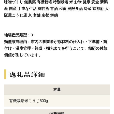
味噌づくり 無農薬 有機栽培 特別栽培 米 お米 健康 安全 新潟
産 国産 丁寧な生活 麹甘酒 甘酒 和食 発酵食品 冷蔵 京都府 大
阪屋こうじ店 京 老舗 京都 舞鶴
地場産品類型：3
類型該当理由：市内の事業者が原材料の仕入れ・下準備・菌
付け・温度管理・熟成・梱包までを行うことで、相応の付加
価値が生じています。
容量
有機栽培米こうじ500g