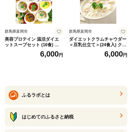
群馬県富岡市
群馬県富岡市
美容プロテイン 温活ダイエ
ダイエットクラムチャウダー
ットスープセット (16食) 小
＜豆乳仕立て＞(24食入) クラ
分け スープ 食べ比べ セット
ムチャウダー 豆乳 ダイエッ
6,000
6,000
円
円
詰合せ クラムチャウダー チ
ト スープ プロテイン たんぱ
ゲ コーン ポタージュ トマト
く質 食物繊維 食品 F20E-799
温活 ダイエット 美容 プロテ
イン 食品 F20E-809
ふるラボとは
はじめてのふるさと納税