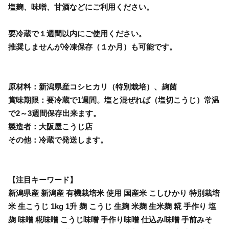
塩麹、味噌、甘酒などにご利用ください。
要冷蔵で１週間以内にご使用ください。
推奨しませんが冷凍保存（１か月）も可能です。
原材料：新潟県産コシヒカリ（特別栽培）、麹菌
賞味期限：要冷蔵で1週間。塩と混ぜれば（塩切こうじ）常温
で2～3週間保存出来ます。
製造者：大阪屋こうじ店
その他：冷蔵で発送します。
【注目キーワード】
新潟県産 新潟産 有機栽培米 使用 国産米 こしひかり 特別栽培
米 生こうじ 1kg 1升 麹 こうじ 生麹 米麹 生米麹 糀 手作り 塩
麹 味噌 糀味噌 こうじ味噌 手作り味噌 仕込み味噌 手前みそ