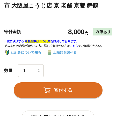
市 大阪屋こうじ店 京 老舗 京都 舞鶴
8,000
寄付金額
在庫あり
円
一度に決済する
返礼品数は３つ以内
を推奨しております。
🔰ふるさと納税が初めての方、詳しく知りたい方は
こちら
でご確認ください。
仕組みについて知る
上限額を調べる
数量
寄付する