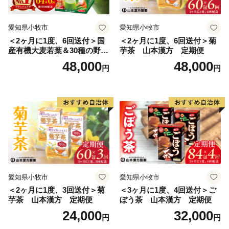
ます。
愛知県小牧市
愛知県小牧市
◆舞鶴湾、そして若狭湾へ注ぐ由良川が流れる、加佐地
＜2ヶ月に1度、6回送付＞国
＜2ヶ月に1度、6回送付＞菊
区
産有機大麦若葉＆30種の野
芋茶 山本漢方 定期便
加佐地区には新規就農者が多く、舞鶴発祥の伝統野菜
菜 山本漢方 定期便
48,000
48,000
円
円
「万願寺甘とう」や「舞鶴茶」の栽培が盛んです。舞鶴
の美味しい産品がそだつ元気な地区です。
【商品の発送について】
お礼の品は、決済完了後に発送を行いますので、郵便振
込や銀行振込等の決済方法を選択された方は、なるべく
愛知県小牧市
愛知県小牧市
早くご入金いただきますようお願い申し上げます。
＜2ヶ月に1度、3回送付＞菊
＜3ヶ月に1度、4回送付＞ご
また、クレジットカード決済につきましても入力情報不
芋茶 山本漢方 定期便
ぼう茶 山本漢方 定期便
備等の原因によって決済がうまくいっていない場合もご
24,000
32,000
円
円
ざいます。