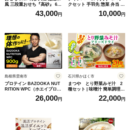
風 三段重おせち『高砂』 6.5
クセット 手羽先 惣菜 弁当 お
寸 3段重 2～3人前 おせち料
かず お酒 おつまみ ギフト キ
43,000
10,000
円
円
理 重箱 お正月 冷凍おせち 縁
ャンプ アウトドア キャンプ
起物 祝箸付 福岡 お節 オセチ
飯 保存食 非常食 鶏肉 肉 お
oseti osechi お祝い 迎春おせ
肉 鶏 人気 厳選 静岡県袋井市
ち 本格おせち おせち予約 年
末 年始 お取り寄せ 新春 贅沢
おせち こだわりおせち 惣菜
老舗おせち ふるさと納税お
せち 御節 お節料理 正月 調理
不要 おせち料理2027
島根県雲南市
石川県かほく市
プロテイン BAZOOKA NUT
まつや とり野菜みそ汁 2
RITION WPC（ホエイプロテ
種セット | 味噌汁 簡単調理
イン）＜プレーン＞ 900g｜
お味噌 おみそ みそ とり野菜
26,000
22,000
円
円
バズーカ岡田監修・植物由来
時短料理 時短ごはん ご当地
の甘味料使用・国内製造 島
フリーズドライ
根県雲南市/株式会社アルプ
ロン [AIEN005]