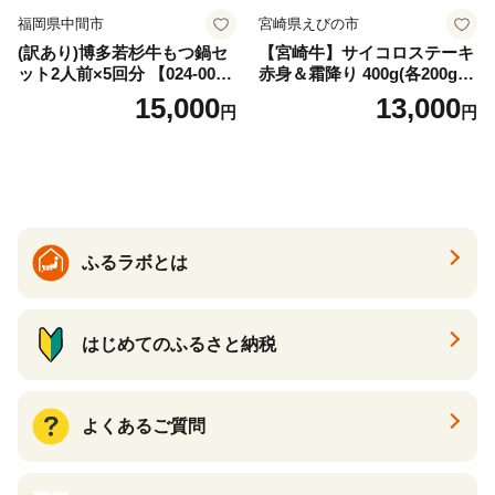
福岡県中間市
宮崎県えびの市
(訳あり)博多若杉牛もつ鍋セ
【宮崎牛】サイコロステーキ
ット2人前×5回分 【024-002
赤身＆霜降り 400g(各200g×
7】
１P 計2P) 真空パック 冷凍
15,000
13,000
円
円
ふるラボとは
はじめてのふるさと納税
よくあるご質問