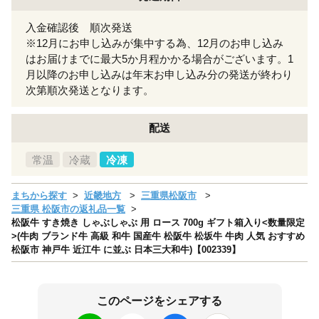
入金確認後 順次発送
※12月にお申し込みが集中する為、12月のお申し込み
はお届けまでに最大5か月程かかる場合がございます。1
月以降のお申し込みは年末お申し込み分の発送が終わり
次第順次発送となります。
配送
常温
冷蔵
冷凍
まちから探す
近畿地方
三重県松阪市
三重県 松阪市の返礼品一覧
松阪牛 すき焼き しゃぶしゃぶ 用 ロース 700g ギフト箱入り<数量限定
>(牛肉 ブランド牛 高級 和牛 国産牛 松阪牛 松坂牛 牛肉 人気 おすすめ
松阪市 神戸牛 近江牛 に並ぶ 日本三大和牛)【002339】
このページをシェアする