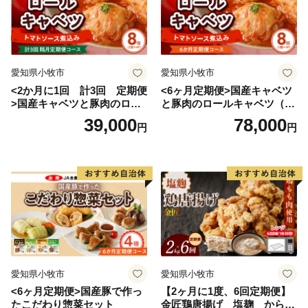
愛知県小牧市
愛知県小牧市
<2か月に1回 計3回 定期便
<6ヶ月定期便>国産キャベツ
>国産キャベツと豚肉のロー
と豚肉のロールキャベツ（4P
ルキャベツ（4P入り）
入り）
39,000
78,000
円
円
愛知県小牧市
愛知県小牧市
<6ヶ月定期便>国産豚で作っ
【2ヶ月に1度、6回定期便】
たこだわり惣菜セット
金匠鶏唐揚げ 塩麹 からあ