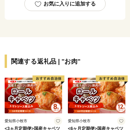
できる」「働く場がある」など、さまざまな観点から良
お気に入りに追加する
いまちだと感じることのできる取り組みを進めていま
す。
１０年後の将来像「ここに住んで良かった・・・みん
な大好き松阪市」を実現するため頑張っていきますの
で、「ふるさと納税」制度を通じて、ぜひ皆さまの応援
をよろしくお願いいたします。
関連する返礼品 | "お肉"
愛知県小牧市
愛知県小牧市
<3ヵ月定期便>国産キャベツ
<6ヶ月定期便>国産キャベツ