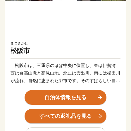
まつさかし
松阪市
松阪市は、三重県のほぼ中央に位置し、東は伊勢湾、
西は台高山脈と高見山地、北には雲出川、南には櫛田川
が流れ、自然に恵まれた都市です。そのすばらしい自然
を背景に産業の発展や歴史・文化が育まれてきました。
全国的に有名な“松阪牛（まつさかうし）”をはじめと
自治体情報を見る
する誇り高き特産品や江戸時代の面影をそのまま残す御
城番屋敷、国内最大の船形埴輪など歴史ロマンにあふ
すべての返礼品を見る
れ、多くの歴史街道が交差しています。
松阪市では、「子育てがしやすい」「安心して生活が