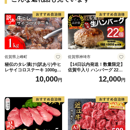
佐賀県上峰町
佐賀県神埼市
秘伝のタレ漬け!(訳あり)牛ヒ
【14日以内発送！数量限定】
レサイコロステーキ 1000g
佐賀牛入り ハンバーグ 22個
【B-1098-AS】
2.6kg(120g×22個)【佐賀牛
10,000
12,000
円
円
黒毛和牛 ブランド牛 九州 ハ
ンバーグ 牛肉 豚肉 国産 お弁
当 おかず 惣菜 おすすめ 人
気】(H083106)