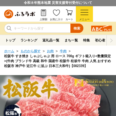
令和８年熊本地震 災害支援寄付受付について
上限額
お気に入り
カート
メニュー
検索
トップ
ランキング
返礼品一覧
まち一覧
特集
初心者ガイド
ホーム
ものから探す
お肉
牛肉
松阪牛 すき焼き しゃぶしゃぶ 用 ロース 700g ギフト箱入り<数量限定
>(牛肉 ブランド牛 高級 和牛 国産牛 松阪牛 松坂牛 牛肉 人気 おすすめ
松阪市 神戸牛 近江牛 に並ぶ 日本三大和牛)【002339】