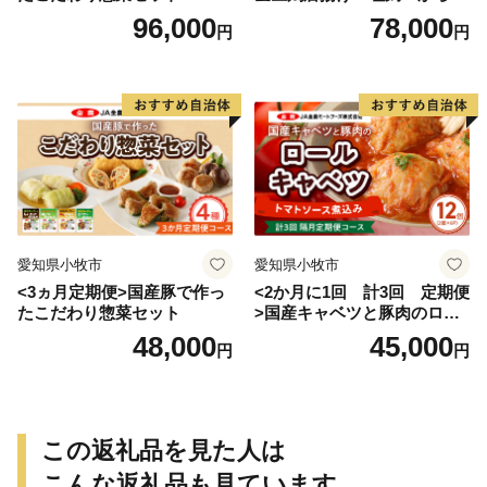
げ
96,000
78,000
円
円
愛知県小牧市
愛知県小牧市
<3ヵ月定期便>国産豚で作っ
<2か月に1回 計3回 定期便
たこだわり惣菜セット
>国産キャベツと豚肉のロー
ルキャベツ（6P入り）
48,000
45,000
円
円
この返礼品を見た人は
こんな返礼品も見ています