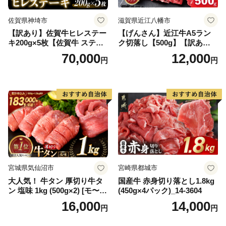
佐賀県神埼市
滋賀県近江八幡市
【訳あり】佐賀牛ヒレステー
【げんさん】近江牛A5ラン
キ200g×5枚【佐賀牛 ステー
ク切落し【500g】【訳あり】
キ ブランド肉 ヒレ肉 フィレ
【DG12W】
70,000
12,000
円
円
肉 ジューシー ヘルシー】(H0
65175)
宮城県気仙沼市
宮崎県都城市
大人気！ 牛タン 厚切り牛タ
国産牛 赤身切り落とし1.8kg
ン 塩味 1kg (500g×2) [モ〜ラ
(450g×4パック)_14-3604
ンド 宮城県 気仙沼市 205646
16,000
14,000
円
円
60] 肉 牛肉 精肉 牛たん 牛タ
ン塩 牛たん塩 冷凍 焼肉 BB