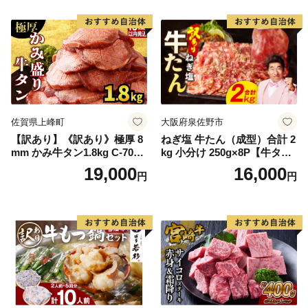
Q アウトドア バーベキュー
厚切り タン
佐賀県上峰町
大阪府泉佐野市
【訳あり】《訳あり》極厚 8
ねぎ塩 牛たん（成型）合計 2
mm かみ牛タン1.8kg C-709-
kg 小分け 250g×8P【牛タン
AS
牛肉 焼肉用 薄切り 訳あり サ
19,000
16,000
円
円
イズ不揃い】