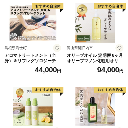
時間は１時間程度と、非常に交通の便が良い場所です。
お米やトマト、キュウリなど、町で採れる農産物はどれ
も非常に美味しいものばかりで、その他にも生産者のこ
だわりの品がたくさんございます。これらの品をふるさ
と納税でご堪能いただくとともに、東北地方においでの
際には、ぜひ矢吹町にも立ち寄っていただきますようお
島根県海士町
岡山県瀬戸内市
願いいたします。
アロマトリートメント（全
オリーブオイル 定期便 6ヶ月
身）＆リフレグソロジーチケ
オリーブマノン化粧用オリー
ット
ブオイル 200ml オリーブ オ
44,000
94,000
円
円
イル 美容 スキンケア 化粧用
油 オリーブ油 お楽しみ