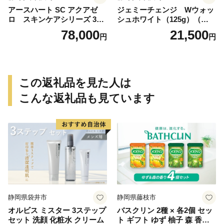
アースハート SC アクアゼ
ジェミーチェンジ Wウォッ
ロ スキンケアシリーズ 3点
シュホワイト（125g）（泡立
セット
てネット付）×2本 群馬県 千
78,000
21,500
円
円
代田町
この返礼品を見た人は
こんな返礼品も見ています
静岡県袋井市
静岡県藤枝市
オルビス ミスター 3ステップ
バスクリン 2種 × 各2個 セッ
セット 洗顔 化粧水 クリーム
ト ギフト ゆず 柚子 森 香り