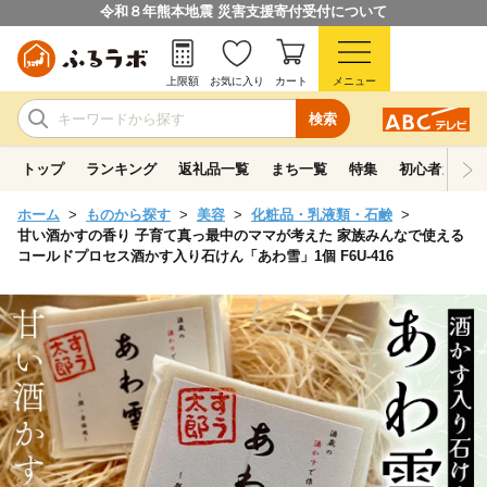
令和８年熊本地震 災害支援寄付受付について
上限額
お気に入り
カート
メニュー
検索
トップ
ランキング
返礼品一覧
まち一覧
特集
初心者ガイド
ホーム
ものから探す
美容
化粧品・乳液類・石鹸
甘い酒かすの香り 子育て真っ最中のママが考えた 家族みんなで使える
コールドプロセス酒かす入り石けん「あわ雪」1個 F6U-416