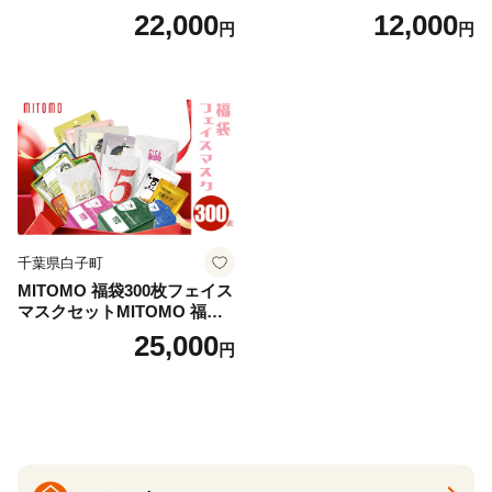
日用品 お風呂 バス用品 温活
22,000
12,000
円
円
アロマ 香り まとめ買い静岡
県 藤枝市 医薬部外品
千葉県白子町
MITOMO 福袋300枚フェイス
マスクセットMITOMO 福袋3
00枚フェイスマスクセット
25,000
円
ふるさと納税 パック ファイ
スパック フェイスマスク 美
容 スキンケア 福袋 千葉県 白
子町 送料無料 SHAG003