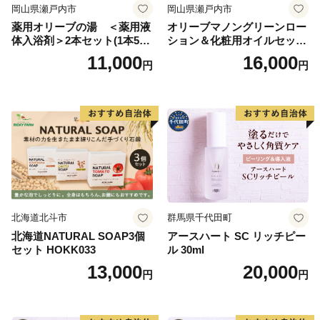
岡山県瀬戸内市
岡山県瀬戸内市
薬用オリーブの湯 ＜薬用液
オリーブマノングリーンロー
体入浴剤＞2本セット(1本500
ション＆化粧用オイルセット
ml） 美容
美容グッズ スキンケア 化粧
11,000
16,000
円
円
水
北海道北斗市
群馬県千代田町
北海道NATURAL SOAP3個
アースハート SC リッチピー
セット HOKK033
ル 30ml
13,000
20,000
円
円