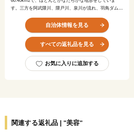
60.40km2で、ほとんどがなだらかな地形をしていま
す。三方を阿武隈川、隈戸川、泉川が流れ、羽鳥ダムの
水を利用した農地が町の面積の半分以上を占めていま
す。
自治体情報を見る
古くから交通の便に恵まれ、奥州道中の宿場として栄
え、現在も東北自動車道をはじめ、国道4号、4本の主要
すべての返礼品を見る
地方道が交差するなど、南東北の玄関口として重要な役
割を担っております。
お気に入りに追加する
町の名前は、平安時代に源氏の棟梁･源義家が前九年の
役に勝利し陣に帰る途中に、神社を建立し、矢柄（胴体
の竹の部分）で社の屋根を葺いたことが矢吹（矢葺）の
地名の由来とされています。滝八幡地区にある三十三観
音史跡公園には、今でも祠が残っており、密かな観光ス
ポットにもなっています。
関連する返礼品 | "美容"
町にはメジャーな観光施設はあまりありませんが、会津
地方やいわき地方など、県内の主要な観光地までの所要