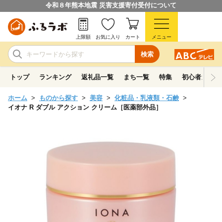
令和８年熊本地震 災害支援寄付受付について
上限額
お気に入り
カート
メニュー
検索
トップ
ランキング
返礼品一覧
まち一覧
特集
初心者ガイド
ホーム
ものから探す
美容
化粧品・乳液類・石鹸
イオナ R ダブル アクション クリーム［医薬部外品］