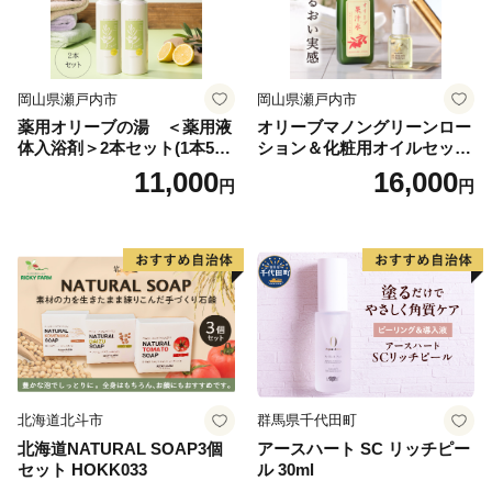
岡山県瀬戸内市
岡山県瀬戸内市
薬用オリーブの湯 ＜薬用液
オリーブマノングリーンロー
体入浴剤＞2本セット(1本500
ション＆化粧用オイルセット
ml） 美容
美容グッズ スキンケア 化粧
11,000
16,000
円
円
水
北海道北斗市
群馬県千代田町
北海道NATURAL SOAP3個
アースハート SC リッチピー
セット HOKK033
ル 30ml