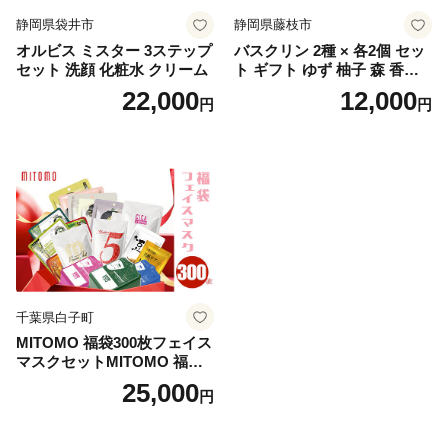
静岡県袋井市
静岡県藤枝市
オルビス ミスター 3ステップ
バスクリン 2種 × 各2個 セッ
セット 洗顔 化粧水 クリーム
ト ギフト ゆず 柚子 森 香り
日用品 お風呂 バス用品 温活
22,000
12,000
円
円
アロマ 香り まとめ買い静岡
県 藤枝市 医薬部外品
千葉県白子町
MITOMO 福袋300枚フェイス
マスクセットMITOMO 福袋3
00枚フェイスマスクセット
25,000
円
ふるさと納税 パック ファイ
スパック フェイスマスク 美
容 スキンケア 福袋 千葉県 白