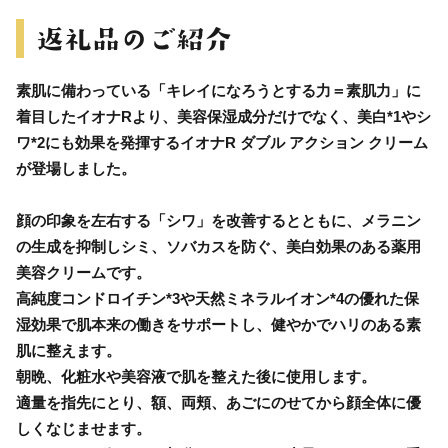
素肌に備わっている「キレイになろうとする力＝素肌力」に
着目したイオナRより、美容保湿成分だけでなく、美白*1やシ
ワ*2にも効果を発揮するイオナR ダブル アクション クリーム
が登場しました。
顔の印象を左右する「シワ」を改善するとともに、メラニン
の生成を抑制しシミ、ソバカスを防ぐ、美白効果のある薬用
美容クリームです。
高純度コンドロイチン*3や天然ミネラルイオン*4の優れた保
湿効果で肌本来の働きをサポートし、健やかでハリのある素
肌に整えます。
朝晩、化粧水や美容液で肌を整えた後に使用します。
適量を指先にとり、額、両頬、あごにのせてから顔全体に優
しくなじませます。