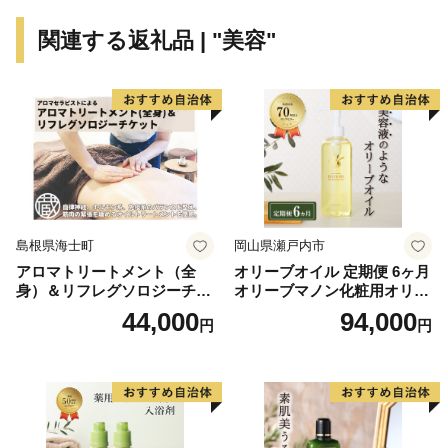
関連する返礼品 | "美容"
島根県海士町
岡山県瀬戸内市
アロマトリートメント（全
オリーブオイル 定期便 6ヶ月
身）＆リフレグソロジーチケ
オリーブマノン化粧用オリー
ット
ブオイル 200ml オリーブ オ
44,000
94,000
円
円
イル 美容 スキンケア 化粧用
油 オリーブ油 お楽しみ