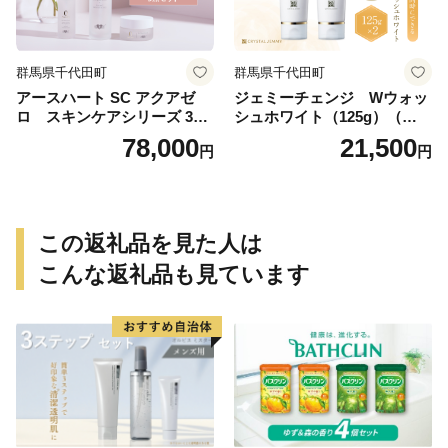
群馬県千代田町
群馬県千代田町
アースハート SC アクアゼ
ジェミーチェンジ Wウォッ
ロ スキンケアシリーズ 3点
シュホワイト（125g）（泡立
セット
てネット付）×2本 群馬県 千
78,000
21,500
円
円
代田町
この返礼品を見た人は
こんな返礼品も見ています