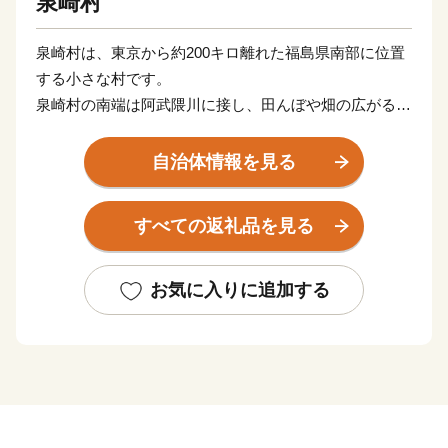
泉崎村
泉崎村は、東京から約200キロ離れた福島県南部に位置
する小さな村です。
泉崎村の南端は阿武隈川に接し、田んぼや畑の広がる平
坦な土地で、温暖な気候と豊かな自然に囲まれ、地理的
特徴から台風、地震などの災害が少なくとても住みやす
自治体情報を見る
い村です。
国指定の史跡「関和久官衙遺跡」は、白河郡役所跡で古
すべての返礼品を見る
くから交通の要所として発展しました。
東北自動車道矢吹インターチェンジに隣接し、JR東北
本線泉崎駅があり、道路、鉄道の利便性が高く、福島県
お気に入りに追加する
内はもとより、首都圏への広域アクセスにも優れていま
す。
皆様からの寄附金は、そんな田舎的な良さと、住みやす
さを兼ね備えた地域づくりの推進に活用されます。
皆様の応援をお待ちしています。