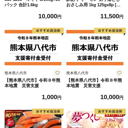
パック 合計1.6kg
おさしみ用 1kg 125gx8p [足
利本店 宮城県 気仙沼市 2056
10,000
11,500
4313] 魚 魚介類 鮭 お刺し身
円
円
刺し身 刺身 生 生食 個包装
チリ銀鮭 銀鮭 海鮮 海鮮丼 魚
介
熊本県八代市
熊本県八代市
【熊本県八代市】令和８年熊
【熊本県八代市】令和８年熊
本地震 災害支援
本地震 災害支援
1,000
10,000
円
円