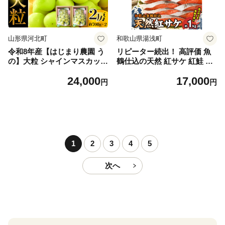
山形県河北町
和歌山県湯浅町
令和8年産【はじまり農園 う
リピーター続出！ 高評価 魚
の】大粒 シャインマスカット
鶴仕込の天然 紅サケ 紅鮭 鮭
２房（約700g×2房） 山形県
サーモン 切身 切り身 約1kg
24,000
17,000
河北町産 【河北町観光物産協
レビュー高評価 小分け 真空
円
円
会】 ka002-004-r8
パック 梅酒 真昆布 使用 だし
まろやか 天然 鮭 魚 海の幸
海鮮 魚介 食品 食べ物 おかず
お弁当 水産加工品 冷凍 グル
メ お取り寄せ 和歌山県 湯浅
町 送料無料_G7317
1
2
3
4
5
次へ