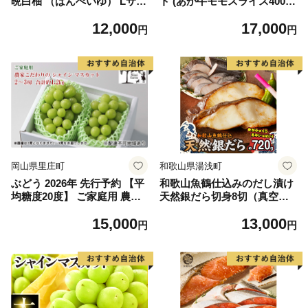
晩白柚 （ばんぺいゆ） Lサイ
ト (あか牛モモスライス400
ズ 2玉 柑橘 みかん 果物 くだ
g、あか牛のたれ200ml付き)
12,000
17,000
もの フルーツ おやつ 特産 熊
円
円
本県 八代市 【2026年12月上
旬より順次発送】
岡山県里庄町
和歌山県湯浅町
ぶどう 2026年 先行予約 【平
和歌山魚鶴仕込みのだし漬け
均糖度20度】 ご家庭用 農家
天然銀だら切身8切（真空パ
こだわりの シャイン マスカ
ック入） 約720g 小分け 独自
15,000
13,000
ット 2～3房 合計約1.2kg ブ
製法 良質な脂 ふっくら 柔ら
円
円
ドウ 葡萄 岡山県産 国産 フル
かい 身質 甘み 旨味 白身魚の
ーツ 果物 【 Nini farm 農家
トロ 梅酒 北海道南産 真こん
直送 】
ぶ だし漬け 煮付け ムニエル
味噌漬け 鍋物 冷凍 湯浅町 送
料無料_G7334