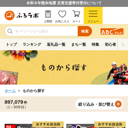
令和８年熊本地震 災害支援寄付受付について
上限額
お気に入り
カート
メニュー
検索
トップ
ランキング
返礼品一覧
まち一覧
特集
初心者ガイド
ホーム
ものから探す
897,079
件
絞り込み・並び替え
（1～30件目）