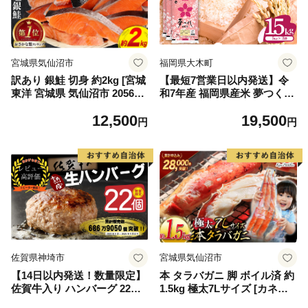
宮城県気仙沼市
福岡県大木町
訳あり 銀鮭 切身 約2kg [宮城
【最短7営業日以内発送】令
東洋 宮城県 気仙沼市 205649
和7年産 福岡県産米 夢つくし
91] 鮭 魚介類 海鮮 訳アリ 規
15kg 精米 ※北海道・沖縄・
12,500
19,500
格外 不揃い さけ サケ 鮭切身
離島は配送不可
円
円
シャケ 切り身 冷凍 家庭用 お
かず 弁当 支援 サーモン 銀鮭
切り身 魚 わけあり
佐賀県神埼市
宮城県気仙沼市
【14日以内発送！数量限定】
本 タラバガニ 脚 ボイル済 約
佐賀牛入り ハンバーグ 22個
1.5kg 極太7Lサイズ [カネダ
2.6kg(120g×22個)【佐賀牛 黒
イ 宮城県 気仙沼市 2056432