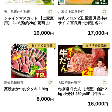
香川県東かがわ市
北海道上富良野町
シャインマスカット 【ご家庭
赤肉メロン 2玉 厳選 秀品 特4
用】 2～6房(約2kg) 葡萄 ぶど
サイズ 富良野 北海道 各2kg
う ブドウ フルーツ 果物 くだ
～2.6kg 2玉 セット ファーム
19,000
17,000
もの 果実 旬の果物 旬のフル
富良野 メロン めろん 果物 く
円
円
ーツ 香川 香川県 東かがわ市
だもの フルーツ デザート 旬
の果物 旬のフルーツ
高知県須崎市
大阪府泉佐野市
藁焼きかつおタタキ 1.9kg
ねぎ塩 牛たん（成型）合計 2
kg 小分け 250g×8P【牛タン
8,000
牛肉 焼肉用 薄切り 訳あり サ
円
16,000
イズ不揃い】
円