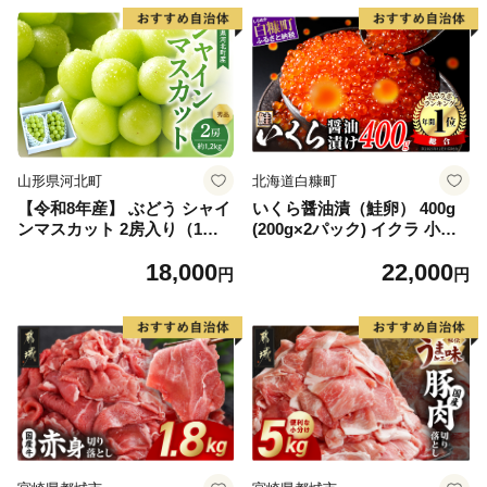
山形県河北町
北海道白糠町
【令和8年産】 ぶどう シャイ
いくら醤油漬（鮭卵） 400g
ンマスカット 2房入り（1房6
(200g×2パック) イクラ 小分
00g前後） 秀品 山形県河北町
け いくら醤油漬 鮭いくら い
18,000
22,000
産【山形eLab】 ka074-023-r
くら醤油漬け 鮭 鮭卵 ikura
円
円
8
醤油いくら 冷凍いくら いく
ら北海道 醤油鮭いくら 人気
大好評品 北海道 白糠町