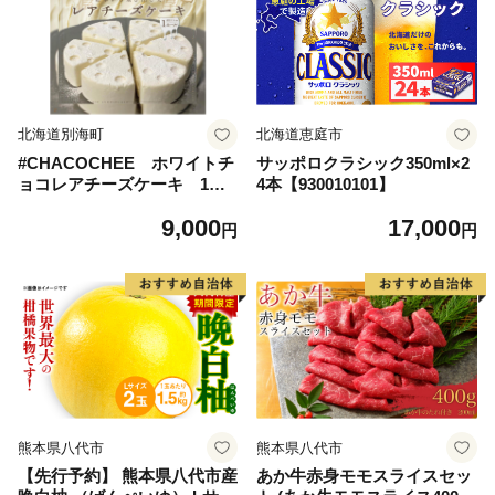
北海道別海町
北海道恵庭市
#CHACOCHEE ホワイトチ
サッポロクラシック350ml×2
ョコレアチーズケーキ 1ホ
4本【930010101】
ール(直径15cm)（北海道,別
9,000
17,000
海町,チーズ,ちーず,チーズケ
円
円
ーキ,ふるさと納税）
熊本県八代市
熊本県八代市
【先行予約】 熊本県八代市産
あか牛赤身モモスライスセッ