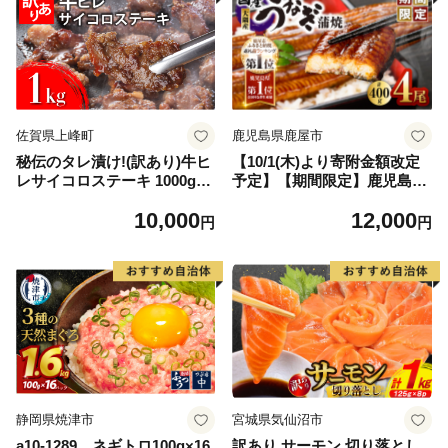
佐賀県上峰町
鹿児島県鹿屋市
秘伝のタレ漬け!(訳あり)牛ヒ
【10/1(木)より寄附金額改定
レサイコロステーキ 1000g
予定】【期間限定】鹿児島県
【B-1098-AS】
大隅産うなぎ蒲焼4尾（400
10,000
12,000
g） KN007-023
円
円
静岡県焼津市
宮城県気仙沼市
a10-1289 ネギトロ100g×16
訳あり サーモン 切り落とし