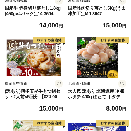
宮崎県都城市
宮崎県都城市
国産牛 赤身切り落とし1.8kg
国産豚肉切り落とし5Kg(うま
(450g×4パック)_14-3604
味加工)_MJ-3647
14,000
15,000
円
円
福岡県中間市
北海道別海町
(訳あり)博多若杉牛もつ鍋セ
大人気 訳あり 北海道産 冷凍
ット2人前×5回分 【024-002
ホタテ 400g ほたて ホタテ 帆
7】
立 貝柱 海鮮 魚介類 刺身 大
15,000
8,000
粒 天然 海鮮 ランキング 大人
円
円
気 人気 おすすめ 訳あり ）