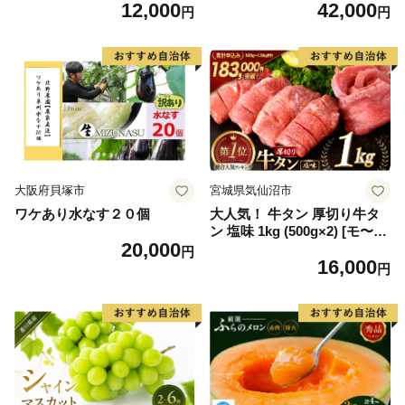
12,000
42,000
毛和牛 ブランド牛 九州 ハン
6] カニ かに 蟹 たらばがに た
円
円
バーグ 牛肉 豚肉 国産 お弁当
らば蟹 タラバ蟹 たらば タラ
おかず 惣菜 おすすめ 人気】
バ ボイル
(H083106)
大阪府貝塚市
宮城県気仙沼市
ワケあり水なす２０個
大人気！ 牛タン 厚切り牛タ
ン 塩味 1kg (500g×2) [モ〜ラ
20,000
ンド 宮城県 気仙沼市 205646
円
16,000
60] 肉 牛肉 精肉 牛たん 牛タ
円
ン塩 牛たん塩 冷凍 焼肉 BB
Q アウトドア バーベキュー
厚切り タン