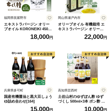
福岡県筑紫野市
岡山県瀬戸内市
エキストラバージン オリー
オリーブオイル 有機栽培 エ
ブオイル KORONEIKI 450g
キストラバージン オリーブ
[筑前たなか油屋 福岡県 筑紫
オイル シングル 2本 セット
18,000
22,000
円
円
野市 21760403] 油 食用油 オ
オーガニック 調味料 油 オリ
リーブ油
ーブ油 食用油 ギフト
兵庫県多可町
高知県芸西村
国産有機醤油と黒大豆しょう
土佐山村のゆずぽん酢 ゆず
ゆ詰め合わせ[164]
づくし 500ml×3本 ポン酢 ポ
ンズ ゆず 柚子 調味料 さっぱ
15,000
10,000
円
円
り 美味しい おいしい 鍋 しゃ