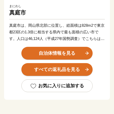
まにわし
真庭市
真庭市は、岡山県北部に位置し、総面積は828m2で東京
都23区の1.3倍に相当する県内で最も面積の広い市で
す。人口は46,124人（平成27年国勢調査）でこちらは東
京都23区内人口の200分の1となっております。
市内には「蒜山高原」「湯原温泉郷」をはじめとする豊
自治体情報を見る
かな自然や「旧遷喬尋常小学校」「勝山町並み保存地
区」といった豊富な歴史遺産や観光資源があり多くの観
すべての返礼品を見る
光客で賑わっています。
また、廃棄物として処理されていた製材端材や林地残材
を木質バイオマス発電所の燃料として活用するなど、こ
お気に入りに追加する
れまで価値の無かった資源を生かし、経済を循環させる
「回る経済」の実現に取り組んでいます。2018年には
地方公共団体による持続可能な開発目標（SDGｓ）の
達成に向けた優れた取り組みを提案する「SDGS未来都