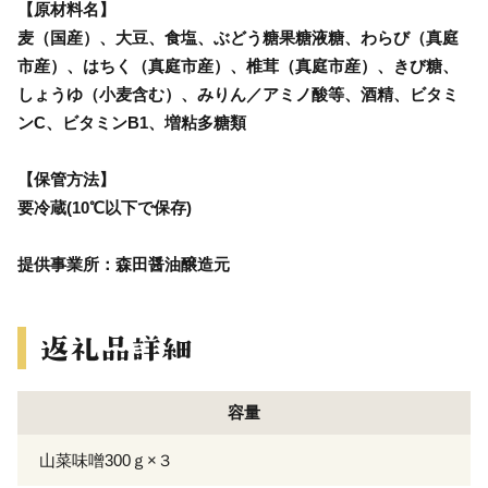
【原材料名】
麦（国産）、大豆、食塩、ぶどう糖果糖液糖、わらび（真庭
市産）、はちく（真庭市産）、椎茸（真庭市産）、きび糖、
しょうゆ（小麦含む）、みりん／アミノ酸等、酒精、ビタミ
ンC、ビタミンB1、増粘多糖類
【保管方法】
要冷蔵(10℃以下で保存)
提供事業所：森田醤油醸造元
容量
山菜味噌300ｇ×３