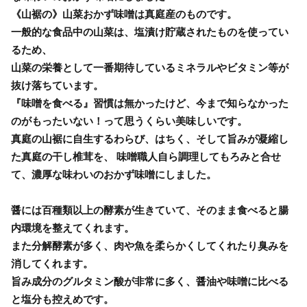
《山裾の》山菜おかず味噌は真庭産のものです。
一般的な食品中の山菜は、塩漬け貯蔵されたものを使ってい
るため、
山菜の栄養として一番期待しているミネラルやビタミン等が
抜け落ちています。
『味噌を食べる』習慣は無かったけど、今まで知らなかった
のがもったいない！って思うくらい美味しいです。
真庭の山裾に自生するわらび、はちく、そして旨みが凝縮し
た真庭の干し椎茸を、 味噌職人自ら調理してもろみと合せ
て、濃厚な味わいのおかず味噌にしました。
醤には百種類以上の酵素が生きていて、そのまま食べると腸
内環境を整えてくれます。
また分解酵素が多く、肉や魚を柔らかくしてくれたり臭みを
消してくれます。
旨み成分のグルタミン酸が非常に多く、醤油や味噌に比べる
と塩分も控えめです。