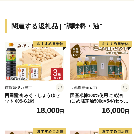
市」にも選定されています。
関連する返礼品 | "調味料・油"
佐賀県伊万里市
京都府長岡京市
西岡醤油 みそ・しょうゆセ
国産米糠100%使用 こめ油
ット 009-G269
(こめ胚芽油500g×5本)セット
[1575]
18,000
16,000
円
円