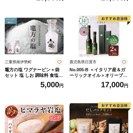
ぶしゃぶ 冷奴 魚料理 蒸し料
理 ドレッシング セット
三重県南伊勢町
鹿児島県日置市
竈方の塩 ワグナービン＋袋
No.005-B ＜イタリア産＆ガ
セット 塩 しお 調味料 食塩
ーリックオイル＞オリーブオ
天然 ミネラル 調味料 ソルト
イルセット(200ml×2本) 日置
5,000
17,000
円
円
salt 料理 味付 おにぎり 三重
市 特産品 調味料 油 エキスト
県 南伊勢 伊勢 志摩 5000円 5
ラバージン オリーブ セット
000円以下 五千円
ガーリック【鹿児島オリー
ブ】