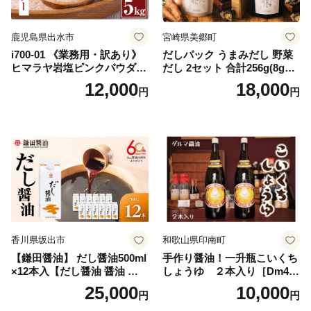
鹿児島県出水市
宮崎県美郷町
i700-01 《業務用・訳あり》
だしパック うまみだし 野菜
ヒマラヤ岩塩ピンクパウダー
だし 2セット 合計256g(8g×8
タイプ(5kg) 岩塩 塩 調味料
パック×2種×2セット) [岡田商
12,000
18,000
円
円
しお 保存料不使用 天然 パウ
店 宮崎県 美郷町 31ac0069]
ダータイプ グレインミルタ
国産 粉末 ダシ 出汁パック し
イプ 料理 バスソルト 入浴 普
いたけ 無塩
段使い ギフト 贈り物【ソル
ティースマイル】
香川県坂出市
和歌山県印南町
【鎌田醤油】 だし醤油500ml
手作り醤油！一升瓶こいくち
×12本入【だし醤油 醤油 人気
しょうゆ ２本入り［Dm4］
おすすめ 人気だし醤油 出汁
｜手作り 醤油 和歌山県 印南
25,000
10,000
円
円
醤油 AE1021】
町 一升瓶 こいくちしょうゆ
伝統製法 醤油 日本食 調味料