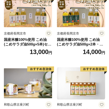
京都府長岡京市
京都府長岡京市
国産米糠100%使用 こめ油
国産米糠100%使用 こめ油
(こめサラダ油500g×5本)セッ
(こめサラダ油500g×2本・こ
ト [1574]
め胚芽油500g×3本)セット [1
13,000
14,000
円
円
573]
和歌山県古座川町
和歌山県古座川町