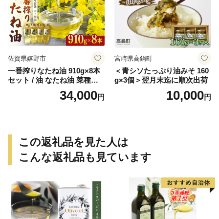
佐賀県嬉野市
宮崎県高鍋町
一番搾りなたね油 910g×8本
＜青シソたっぷり油みそ 160
セット / 油 なたね油 菜種油
g×3個＞翌月末迄に順次出荷
ナタネ【山下製油】 [NBE00
34,000
10,000
円
円
7]
この返礼品を見た人は
こんな返礼品も見ています