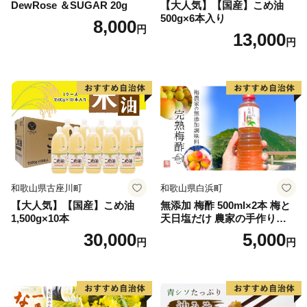
DewRose ＆SUGAR 20g
【大人気】【国産】こめ油
500g×6本入り
8,000
円
13,000
円
和歌山県古座川町
和歌山県白浜町
【大人気】【国産】こめ油
無添加 梅酢 500ml×2本 梅と
1,500g×10本
天日塩だけ 農家の手作り完
熟梅酢 調味料
30,000
5,000
円
円