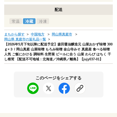
配送
常温
冷蔵
冷凍
まちから探す
中国地方
岡山県真庭市
岡山県 真庭市の返礼品一覧
【2026年5月下旬以降に配送予定】森田醤油醸造元 山菜おかず味噌 300
ｇ×３ / 岡山真庭 山菜味噌 もろみ味噌 金山寺みそ 真庭産 食べる味噌
人気 ご飯にかける 調味料 生野菜 ビールに合う 山菜 わらび はちく 干
し椎茸 【配送不可地域：北海道／沖縄県／離島】【jujy037-01】
このページをシェアする