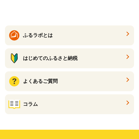
地元産 大豆 小麦 塩 だし 煮
物 和食 醤油 肉料理 魚料理
野菜料理 醤油 郷土料理 家庭
料理 醤油
ふるラボとは
はじめてのふるさと納税
よくあるご質問
コラム