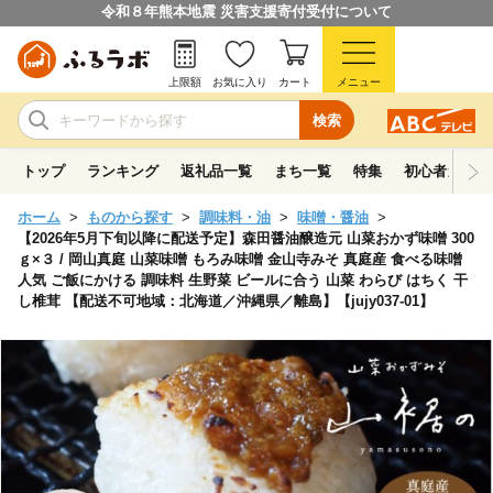
令和８年熊本地震 災害支援寄付受付について
上限額
お気に入り
カート
メニュー
検索
トップ
ランキング
返礼品一覧
まち一覧
特集
初心者ガイド
ホーム
ものから探す
調味料・油
味噌・醤油
【2026年5月下旬以降に配送予定】森田醤油醸造元 山菜おかず味噌 300
ｇ×３ / 岡山真庭 山菜味噌 もろみ味噌 金山寺みそ 真庭産 食べる味噌
人気 ご飯にかける 調味料 生野菜 ビールに合う 山菜 わらび はちく 干
し椎茸 【配送不可地域：北海道／沖縄県／離島】【jujy037-01】