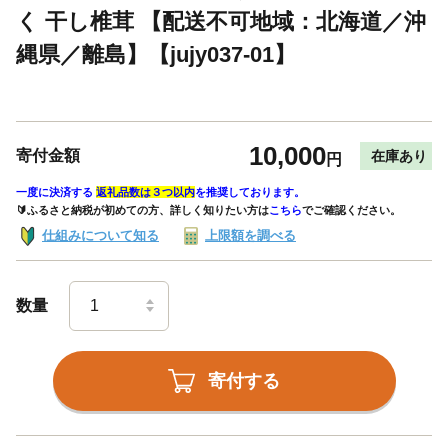
く 干し椎茸 【配送不可地域：北海道／沖
縄県／離島】【jujy037-01】
10,000
寄付金額
在庫あり
円
一度に決済する
返礼品数は３つ以内
を推奨しております。
🔰ふるさと納税が初めての方、詳しく知りたい方は
こちら
でご確認ください。
仕組みについて知る
上限額を調べる
数量
寄付する