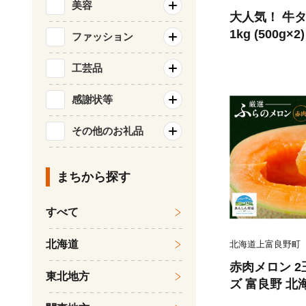
美容
大人気！ 牛タ
1kg (500g
ファッション
気仙沼市 2056
たん 牛タン塩
工芸品
BQ アウトド
感謝状等
り タン
その他のお礼品
まちから探す
すべて
北海道
北海道上富良野町
赤肉メロン 2
東北地方
ズ 富良野 北海
セット ファー