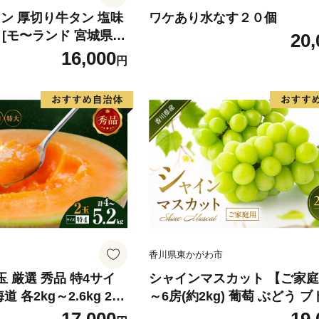
ン 厚切り牛タン 塩味
ワケあり水なす２０個
×2) [モ〜ランド 宮城県
20,
4660] 肉 牛肉 精肉 牛
16,000
円
 牛たん塩 冷凍 焼肉 B
ア バーベキュー 厚切
香川県東かがわ市
玉 厳選 秀品 特4サイ
シャインマスカット 【ご家庭
道 各2kg～2.6kg 2玉
～6房(約2kg) 葡萄 ぶどう ブ
ム富良野 メロン めろ
ルーツ 果物 くだもの 果実 