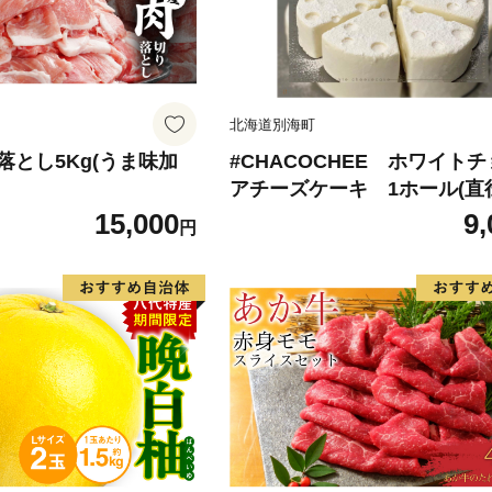
北海道別海町
落とし5Kg(うま味加
#CHACOCHEE ホワイト
アチーズケーキ 1ホール(直径
m)（北海道,別海町,チーズ,ち
15,000
9,
円
チーズケーキ,ふるさと納税