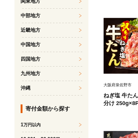
関東地方
ん 果物 くだ
旬の果物 旬
中部地方
近畿地方
中国地方
四国地方
九州地方
大阪府泉佐野市
沖縄
ねぎ塩 牛たん
分け 250g×
寄付金額から探す
薄切り 訳あ
1
万円以内