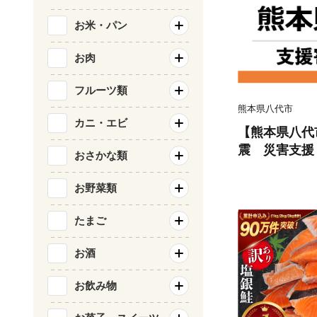
お米・パン
お肉
フルーツ類
熊本県八代市
カニ・エビ
【熊本県八代
震 災害支援
おさかな類
お野菜類
たまご
お酒
お飲み物