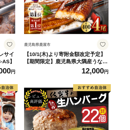
鹿児島県鹿屋市
ヒレサイ
【10/1(木)より寄附金額改定予定】
8-AS】
【期間限定】鹿児島県大隅産うなぎ
蒲焼4尾（400g） KN007-023
000
12,000
円
円