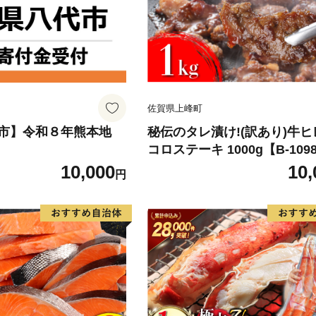
佐賀県上峰町
市】令和８年熊本地
秘伝のタレ漬け!(訳あり)牛
コロステーキ 1000g【B-109
10,000
10,
円