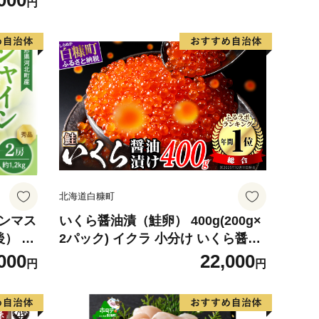
000
円
かがわ
北海道白糠町
インマス
いくら醤油漬（鮭卵） 400g(200g×
後） 秀
2パック) イクラ 小分け いくら醤油
】 ka
漬 鮭いくら いくら醤油漬け 鮭 鮭卵
000
22,000
円
円
ikura 醤油いくら 冷凍いくら いく
ら北海道 醤油鮭いくら 人気 大好評
品 北海道 白糠町