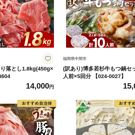
福岡県中間市
落とし1.8kg(450g×
(訳あり)博多若杉牛もつ鍋セ
3604
人前×5回分 【024-0027】
14,000
15,
円