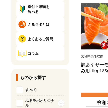
寄付上限額を
調べる
ふるラボとは
よくあるご質問
コラム
宮城県気仙沼市
訳あり サーモ
み用 1kg 12
気仙沼市 2056
ものから探す
刺し身 刺し身
チリ銀鮭 銀鮭
すべて
ふるラボオリジナ
ル