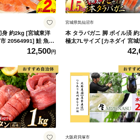
宮城県気仙沼市
身 約2kg [宮城東洋
本 タラバガニ 脚 ボイル済 約1
20564991] 鮭 魚介
極太7Lサイズ [カネダイ 宮城
リ 規格外 不揃い さけ
仙沼市 20564326] カニ かに
12,500
42,
円
シャケ 切り身 冷凍 家
ばがに たらば蟹 タラバ蟹 た
弁当 支援 サーモン 銀
ラバ ボイル
わけあり
大阪府貝塚市