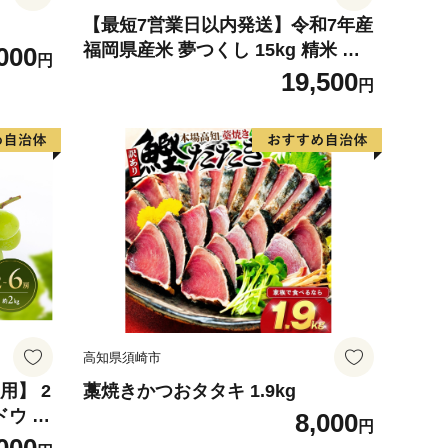
【最短7営業日以内発送】令和7年産
福岡県産米 夢つくし 15kg 精米 ※
000
円
北海道・沖縄・離島は配送不可
19,500
円
高知県須崎市
用】 2
藁焼きかつおタタキ 1.9kg
ドウ フ
8,000
円
旬の果物