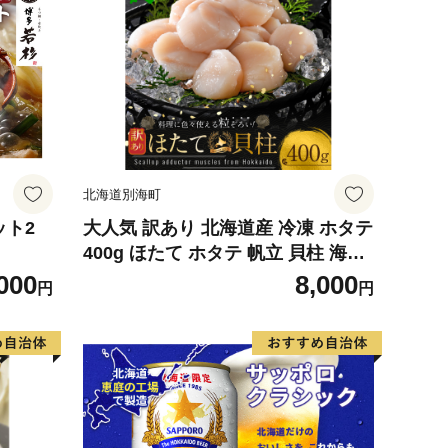
北海道別海町
ット2
大人気 訳あり 北海道産 冷凍 ホタテ
400g ほたて ホタテ 帆立 貝柱 海鮮
魚介類 刺身 大粒 天然 海鮮 ランキ
000
8,000
円
円
ング 大人気 人気 おすすめ 訳あり
）