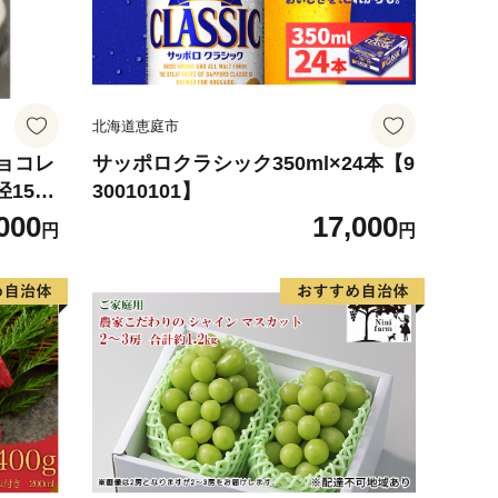
北海道恵庭市
チョコレ
サッポロクラシック350ml×24本【9
15c
30010101】
ーず,
000
17,000
円
円
）