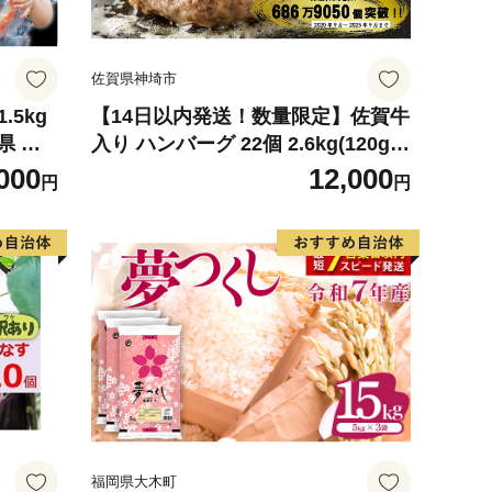
佐賀県神埼市
.5kg
【14日以内発送！数量限定】佐賀牛
県 気
入り ハンバーグ 22個 2.6kg(120g×
 蟹 たら
22個)【佐賀牛 黒毛和牛 ブランド牛
000
12,000
円
円
らば タ
九州 ハンバーグ 牛肉 豚肉 国産 お
弁当 おかず 惣菜 おすすめ 人気】(H
083106)
福岡県大木町