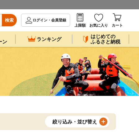
検索
ログイン・会員登録
上限額
お気に入り
カート
はじめての
ランキング
ーン
ふるさと納税
絞り込み・並び替え