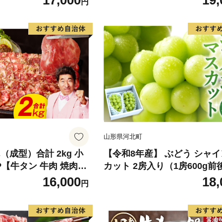
17,000
19,
円
もの フルーツ デザート
旬のフルーツ 香川 香川県 東
のフルーツ
市
山形県河北町
（成型）合計 2kg 小
【令和8年産】 ぶどう シャ
8P【牛タン 牛肉 焼肉用
カット 2房入り（1房600g前
り サイズ不揃い】
品 山形県河北町産【山形eLab
16,000
18,
円
074-023-r8