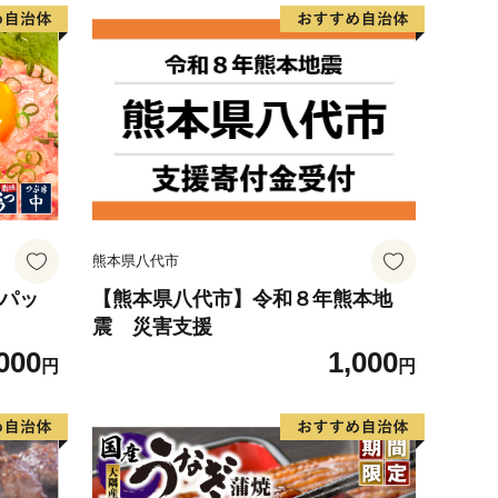
熊本県八代市
6パッ
【熊本県八代市】令和８年熊本地
震 災害支援
000
1,000
円
円