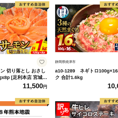
静岡県焼津市
ン 切り落とし おさし
a10-1289 ネギトロ100g×1
5gx8p [足利本店 宮城県
ク 合計1.6kg
4313] 魚 魚介類 鮭 お
11,500
10,
円
 刺身 生 生食 個包装
 海鮮 海鮮丼 魚介