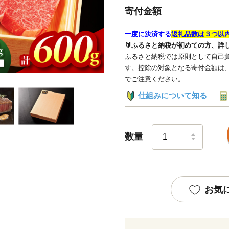
寄付金額
一度に決済する
返礼品数は３つ以
🔰ふるさと納税が初めての方、詳
ふるさと納税では原則として自己負
す。控除の対象となる寄付金額は
でご注意ください。
仕組みについて知る
数量
お気