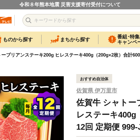
令和８年熊本地震 災害支援寄付受付について
番組･特集
ものから探す
まちから探す
キャンペ
ブリアンステーキ200g ヒレステーキ400g（200g×2枚）合計600g 全
おすすめ自治体
佐賀県 伊万里市
佐賀牛 シャトー
レステーキ400g（
12回 定期便 999-