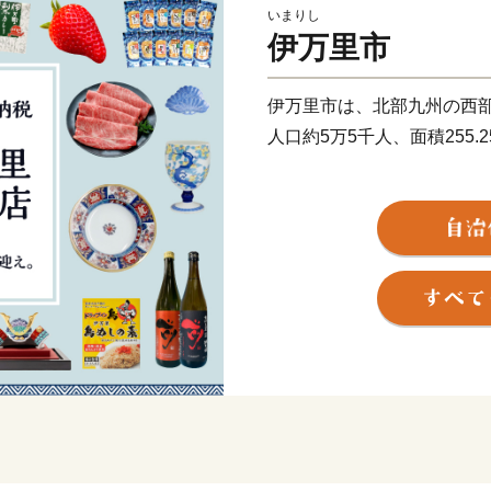
いまりし
伊万里市
伊万里市は、北部九州の西
人口約5万5千人、面積255
古伊万里や石炭の積出港と
う焼き物などを市内の随所
す。
全国的に評判の高い伊万里
けるほどの美味しさです。
ど、伊万里を代表する特産
大川内山は、伊万里焼の窯
ができます。「秘窯の里」