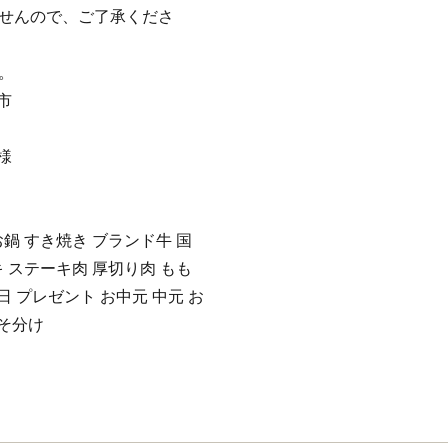
ませんので、ご了承くださ
。
市
様
 お鍋 すき焼き ブランド牛 国
 ステーキ肉 厚切り肉 もも
日 プレゼント お中元 中元 お
すそ分け