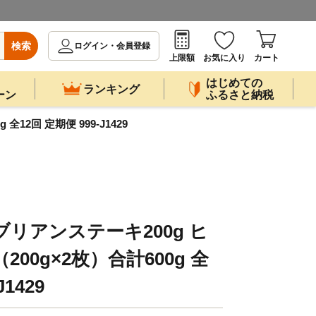
検索
ログイン・会員登録
上限額
お気に入り
カート
はじめての
ランキング
ーン
ふるさと納税
12回 定期便 999-J1429
ブリアンステーキ200g ヒ
200g×2枚）合計600g 全
J1429