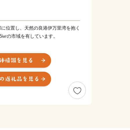
部に位置し、天然の良港伊万里湾を抱く
.25㎢の市域を有しています。
して栄え、「古伊万里文化」の香りが漂
で見ることができる風光明媚なまちで
牛は、肉質はきめ細かで柔らかく、とろ
由緒ある枝肉共励会で多くの賞に輝くな
物です。
元が軒を連ねており、楽しみながら散策
にふさわしい山水画のような風景と窯場