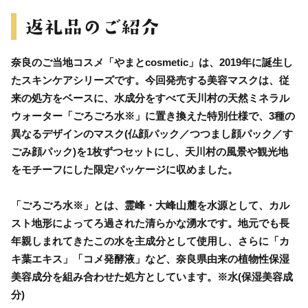
奈良のご当地コスメ「やまとcosmetic」は、2019年に誕生し
たスキンケアシリーズです。今回発売する美容マスクは、従
来の処方をベースに、水成分をすべて天川村の天然ミネラル
ウォーター「ごろごろ水※」に置き換えた特別仕様で、3種の
異なるデザインのマスク(仏顔パック／つつまし顔パック／す
ごみ顔パック)を1枚ずつセットにし、天川村の風景や観光地
をモチーフにした限定パッケージに収めました。
「ごろごろ水※」とは、霊峰・大峰山麓を水源として、カル
スト地形によってろ過された清らかな湧水です。地元でも長
年親しまれてきたこの水を主成分として使用し、さらに「カ
キ葉エキス」「コメ発酵液」など、奈良県由来の植物性保湿
美容成分を組み合わせた処方としています。※水(保湿美容成
分)