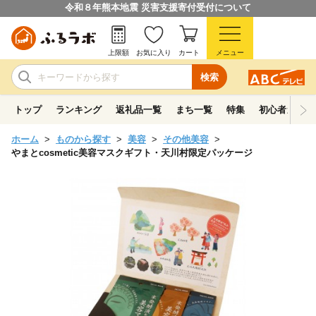
令和８年熊本地震 災害支援寄付受付について
上限額
お気に入り
カート
メニュー
検索
トップ
ランキング
返礼品一覧
まち一覧
特集
初心者ガイド
ホーム
ものから探す
美容
その他美容
やまとcosmetic美容マスクギフト・天川村限定パッケージ