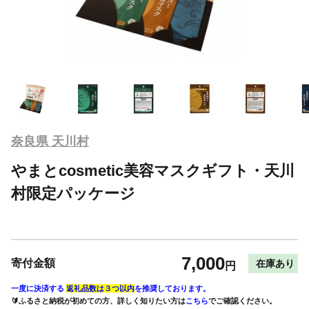
奈良県 天川村
やまとcosmetic美容マスクギフト・天川
村限定パッケージ
7,000
寄付金額
在庫あり
円
一度に決済する
返礼品数は３つ以内
を推奨しております。
🔰ふるさと納税が初めての方、詳しく知りたい方は
こちら
でご確認ください。