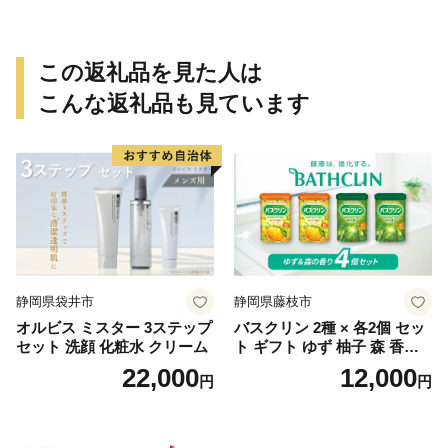
この返礼品を見た人は
こんな返礼品も見ています
静岡県袋井市
静岡県藤枝市
オルビス ミスター 3ステップ
バスクリン 2種 × 各2個 セッ
セット 洗顔 化粧水 クリーム
ト ギフト ゆず 柚子 森 香り
日用品 お風呂 バス用品 温活
22,000
12,000
円
円
アロマ 香り まとめ買い静岡
県 藤枝市 医薬部外品