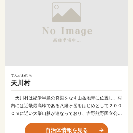
てんかわむら
天川村
天川村は紀伊半島の脊梁をなす山岳地帯に位置し、村
内には近畿最高峰である八経ヶ岳をはじめとして２００
０ｍに近い大峯山脈が連なっており、吉野熊野国立公園
にも指定される豊かな原生の森林と、それよりいずる深
く、そして清らかな流れの数々の滝や渓谷により、神秘
自治体情報を見る