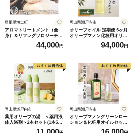
島根県海士町
岡山県瀬戸内市
アロマトリートメント（全
オリーブオイル 定期便 6ヶ月
身）＆リフレグソロジーチケ
オリーブマノン化粧用オリー
ット
ブオイル 200ml オリーブ オ
44,000
94,000
円
円
イル 美容 スキンケア 化粧用
油 オリーブ油 お楽しみ
岡山県瀬戸内市
岡山県瀬戸内市
薬用オリーブの湯 ＜薬用液
オリーブマノングリーンロー
体入浴剤＞2本セット(1本500
ション＆化粧用オイルセット
ml） 美容
美容グッズ スキンケア 化粧
11,000
16,000
円
円